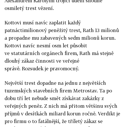
Alexandrem Károlyim trojici udělil shodně
osmiletý trest vězení.
Kottovi musí navíc zaplatit každý
patnáctimilionový peněžitý trest, Rath 13 milionů
a propadne mu zabavených sedm milionů korun.
Kottovi navíc nesmí osm let působit
ve statutárních orgánech firem, Rath má stejně
dlouhý zákaz činnosti ve veřejné
správě. Rozsudek je pravomocný.
Největší trest dopadne na jednu z největších
tuzemských stavebních firem Metrostav. Ta po
dobu tří let nebude smět získávat zakázky z
veřejných peněz. Z nich má přitom většinu svých
příjmů v desítkách miliard korun ročně. Verdikt je
pro firmu o to fatálnější, že tříletý zákaz se