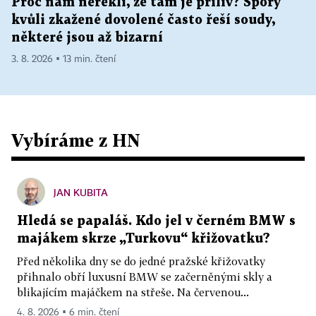
Proč nám neřekli, že tam je příliv? Spory
kvůli zkažené dovolené často řeší soudy,
některé jsou až bizarní
3. 8. 2026 ▪ 13 min. čtení
Vybíráme z HN
JAN KUBITA
Hledá se papaláš. Kdo jel v černém BMW s
majákem skrze „Turkovu“ křižovatku?
Před několika dny se do jedné pražské křižovatky
přihnalo obří luxusní BMW se začerněnými skly a
blikajícím majáčkem na střeše. Na červenou...
4. 8. 2026 ▪ 6 min. čtení