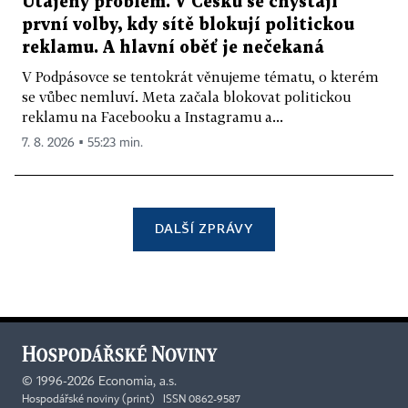
Utajený problém. V Česku se chystají
první volby, kdy sítě blokují politickou
reklamu. A hlavní oběť je nečekaná
V Podpásovce se tentokrát věnujeme tématu, o kterém
se vůbec nemluví. Meta začala blokovat politickou
reklamu na Facebooku a Instagramu a...
7. 8. 2026 ▪ 55:23 min.
DALŠÍ ZPRÁVY
©
1996-2026
Economia, a.s.
Hospodářské noviny (print) ISSN 0862-9587