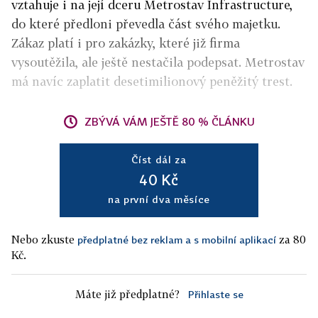
vztahuje i na její dceru Metrostav Infrastructure,
do které předloni převedla část svého majetku.
Zákaz platí i pro zakázky, které již firma
vysoutěžila, ale ještě nestačila podepsat. Metrostav
má navíc zaplatit desetimilionový peněžitý trest.
ZBÝVÁ VÁM JEŠTĚ 80 % ČLÁNKU
Číst dál za
40 Kč
na první dva měsíce
Nebo zkuste
za 80
předplatné bez reklam a s mobilní aplikací
Kč.
Máte již předplatné?
Přihlaste se