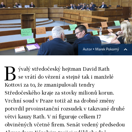
Autor ▪
Marek Pokorný
B
ývalý středočeský hejtman David Rath
se vrátí do vězení a stejně tak i manželé
Kottovi za to, že zmanipulovali tendry
Středočeského kraje za stovky milionů korun.
Vrchní soud v Praze totiž až na drobné změny
potvrdil prvoinstanční rozsudek v takzvané druhé
větvi kauzy Rath. V ní figuruje celkem 17
obviněných včetně firem. Senát vedený předsedou