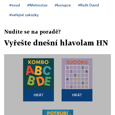
#soud
#Metrostav
#korupce
#Rath David
#veřejné zakázky
Nudíte se na poradě?
Vyřešte dnešní hlavolam HN
HRÁT
HRÁT