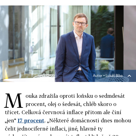
Autor ▪
Lukáš Bíba
M
ouka zdražila oproti loňsku o sedmdesát
procent, olej o šedesát, chléb skoro o
třicet. Celková červnová inflace přitom ale činí
„jen“
17 procent
. „Některé domácnosti dnes mohou
čelit jednociferné inflaci, jiné, hlavně ty