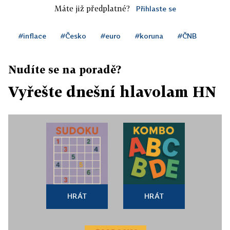
Máte již předplatné?
Přihlaste se
#inflace
#Česko
#euro
#koruna
#ČNB
Nudíte se na poradě?
Vyřešte dnešní hlavolam HN
HRÁT
HRÁT