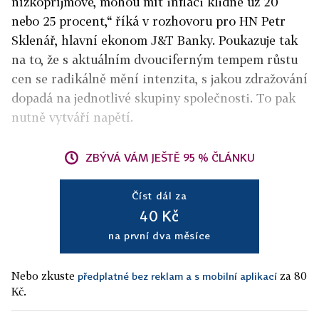
nízkopříjmové, mohou mít inflaci klidně už 20
nebo 25 procent,“ říká v rozhovoru pro HN Petr
Sklenář, hlavní ekonom J&T Banky. Poukazuje tak
na to, že s aktuálním dvouciferným tempem růstu
cen se radikálně mění intenzita, s jakou zdražování
dopadá na jednotlivé skupiny společnosti. To pak
nutně vytváří napětí.
ZBÝVÁ VÁM JEŠTĚ 95 % ČLÁNKU
Číst dál za
40 Kč
na první dva měsíce
Nebo zkuste
za 80
předplatné bez reklam a s mobilní aplikací
Kč.