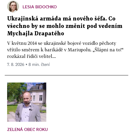
LESIA BIDOCHKO
Ukrajinská armáda má nového šéfa. Co
všechno by se mohlo změnit pod vedením
Mychajla Drapatého
V květnu 2014 se ukrajinské bojové vozidlo pěchoty
vřítilo směrem k barikádě v Mariupolu. „Šlápni na to!“
rozkázal řidiči velitel...
7. 8. 2026 ▪ 8 min. čtení
ZELENÁ OBEC ROKU