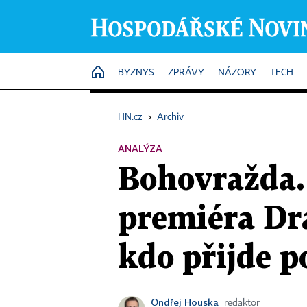
HOME
BYZNYS
ZPRÁVY
NÁZORY
TECH
HN.cz
›
Archiv
ANALÝZA
Bohovražda. I
premiéra Dra
kdo přijde 
Ondřej Houska
redaktor