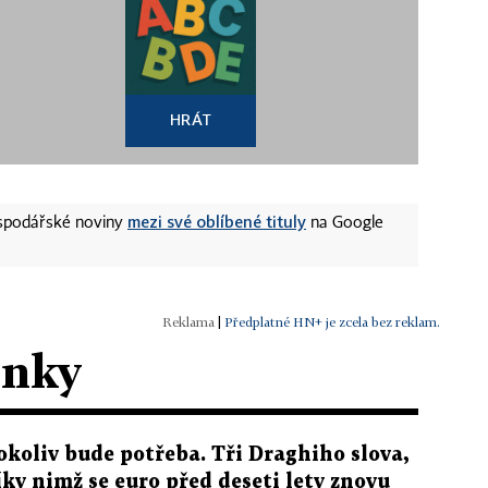
HRÁT
mezi své oblíbené tituly
ospodářské noviny
na Google
|
Předplatné HN+ je zcela bez reklam.
ánky
okoliv bude potřeba. Tři Draghiho slova,
íky nimž se euro před deseti lety znovu