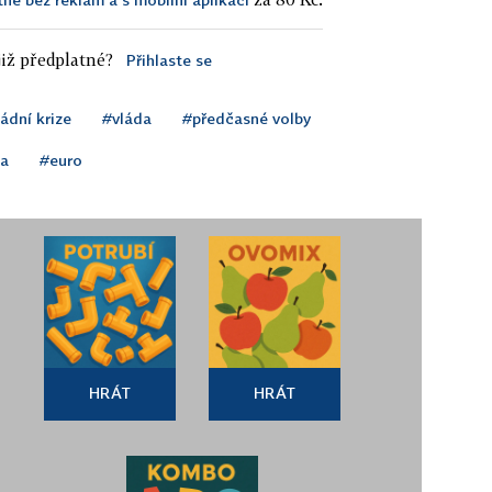
iž předplatné?
Přihlaste se
ádní krize
#vláda
#předčasné volby
na
#euro
HRÁT
HRÁT