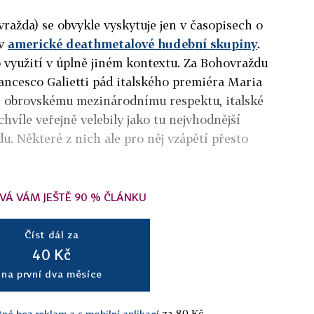
ražda) se obvykle vyskytuje jen v časopisech o
ev
americké deathmetalové hudební skupiny
.
o využití v úplně jiném kontextu. Za Bohovraždu
ancesco Galietti pád italského premiéra Maria
ší obrovskému mezinárodnímu respektu, italské
chvíle veřejně velebily jako tu nejvhodnější
du. Některé z nich ale pro něj vzápětí přesto
VÁ VÁM JEŠTĚ 90 % ČLÁNKU
Číst dál za
40 Kč
na první dva měsíce
za 80 Kč.
tné bez reklam a s mobilní aplikací