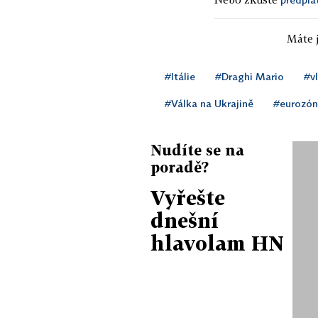
Máte j
#Itálie
#Draghi Mario
#vl
#Válka na Ukrajině
#eurozó
Nudíte se na
poradě?
Vyřešte
dnešní
hlavolam HN