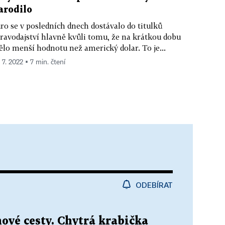
arodilo
ro se v posledních dnech dostávalo do titulků
ravodajství hlavně kvůli tomu, že na krátkou dobu
lo menší hodnotu než americký dolar. To je...
 7. 2022 ▪ 7 min. čtení
ODEBÍRAT
ové cesty. Chytrá krabička