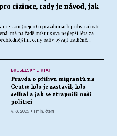
ro cizince, tady je návod, jak
které vám (nejen) o prázdninách příliš radosti
žená, má na řadě míst už svá nejlepší léta za
řehlednějším, ceny paliv bývají tradičně...
BRUSELSKÝ DIKTÁT
Pravda o přílivu migrantů na
Ceutu: kdo je zastavil, kdo
selhal a jak se ztrapnili naši
politici
4. 8. 2026 ▪ 1 min. čtení