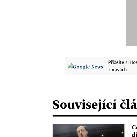
Přidejte si H
zprávách.
Související čl
C
d