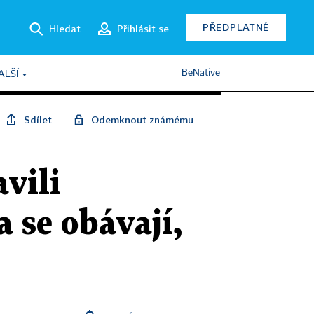
PŘEDPLATNÉ
Hledat
Přihlásit se
BeNative
ALŠÍ
Sdílet
Odemknout známému
avili
 se obávají,