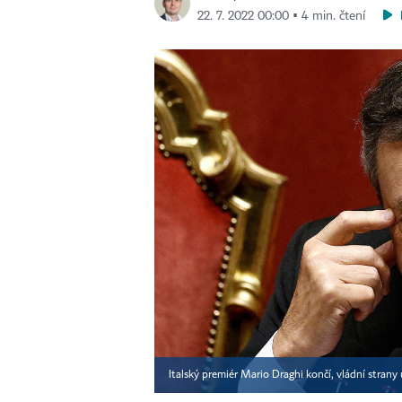
22. 7. 2022 00:00 ▪ 4 min. čtení
Italský premiér Mario Draghi končí, vládní strany