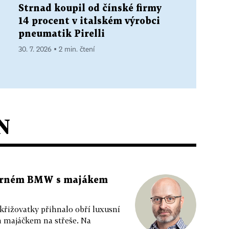
Strnad koupil od čínské firmy
14 procent v italském výrobci
pneumatik Pirelli
30. 7. 2026 ▪ 2 min. čtení
N
 černém BMW s majákem
 křižovatky přihnalo obří luxusní
m majáčkem na střeše. Na