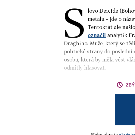
S
lovo Deicide (Bohov
metalu – jde o náz
Tentokrát ale našl
označil
analytik Fr
Draghiho. Muže, který se tě
politické strany do poslední 
osobu, která by měla vést vlá
odmítly hlasovat.
ZBÝ
Nebo zkuste
předpla