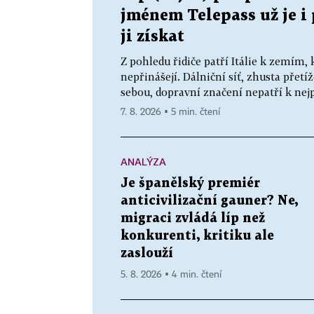
jménem Telepass už je i p
ji získat
Z pohledu řidiče patří Itálie k zemím, 
nepřinášejí. Dálniční síť, zhusta přetí
sebou, dopravní značení nepatří k nejp
7. 8. 2026 ▪ 5 min. čtení
ANALÝZA
Je španělský premiér
anticivilizační gauner? Ne,
migraci zvládá líp než
konkurenti, kritiku ale
zaslouží
5. 8. 2026 ▪ 4 min. čtení