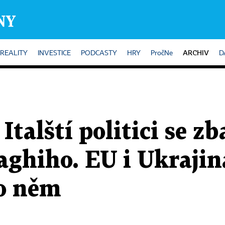
ARCHIV
REALITY
INVESTICE
PODCASTY
HRY
PročNe
D
talští politici se zb
ghiho. EU i Ukrajina
po něm