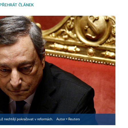
PŘEHRÁT ČLÁNEK
 už nechtějí pokračovat v reformách.
Autor ▪
Reuters