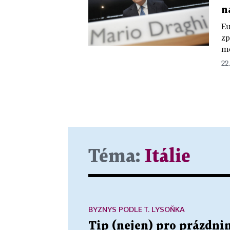
n
Eu
zp
mě
22.
Téma:
Itálie
BYZNYS PODLE T. LYSOŇKA
Tip (nejen) pro prázdnin