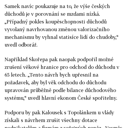
Samek navíc poukazuje na to, že výše českých
důchodů je v porovnání se mzdami nízká.
„Případný pokles koupěschopnosti důchodů
vyvolaný navrhovanou změnou valorizačního
mechanismu by vyhnal statisíce lidí do chudoby,“
uvedl odborář.
Například Skořepa pak naopak podpořil možné
zrušení věkové hranice pro odchod do důchodu v
65 letech. „Tento návrh bych upřesnil na
požadavek, aby byl věk odchodu do důchodu
upravován průběžně podle bilance důchodového
systému,“ uvedl hlavní ekonom České spořitelny.
Podporu by pak Kalousek s Topolánkem u vlády
získali s návrhem zrušit všechny dotace
podnikatelům a firmám z veřejných peněz. „Vesměs