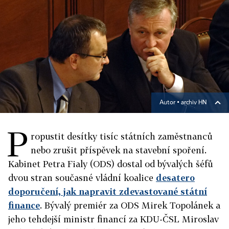
Autor ▪
archiv HN
P
ropustit desítky tisíc státních zaměstnanců
nebo zrušit příspěvek na stavební spoření.
Kabinet Petra Fialy (ODS) dostal od bývalých šéfů
dvou stran současné vládní koalice
desatero
doporučení, jak napravit zdevastované státní
finance
. Bývalý premiér za ODS Mirek Topolánek a
jeho tehdejší ministr financí za KDU-ČSL Miroslav