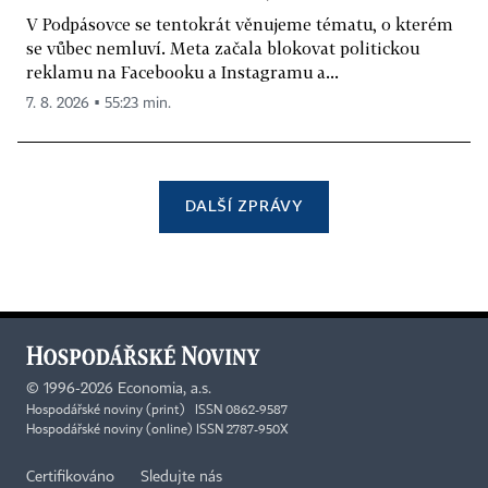
V Podpásovce se tentokrát věnujeme tématu, o kterém
se vůbec nemluví. Meta začala blokovat politickou
reklamu na Facebooku a Instagramu a...
7. 8. 2026 ▪ 55:23 min.
DALŠÍ ZPRÁVY
©
1996-2026
Economia, a.s.
Hospodářské noviny (print) ISSN 0862-9587
Hospodářské noviny (online) ISSN 2787-950X
Certifikováno
Sledujte nás