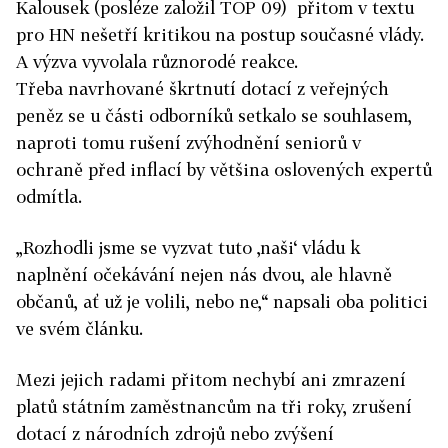
Kalousek (posléze založil TOP 09) přitom v textu
pro HN nešetří kritikou na postup současné vlády.
A výzva vyvolala různorodé reakce.
Třeba navrhované škrtnutí dotací z veřejných
peněz se u části odborníků setkalo se souhlasem,
naproti tomu rušení zvýhodnění seniorů v
ochraně před inflací by většina oslovených expertů
odmítla.
„Rozhodli jsme se vyzvat tuto ‚naši‘ vládu k
naplnění očekávání nejen nás dvou, ale hlavně
občanů, ať už je volili, nebo ne,“ napsali oba politici
ve svém článku.
Mezi jejich radami přitom nechybí ani zmrazení
platů státním zaměstnancům na tři roky, zrušení
dotací z národních zdrojů nebo zvýšení