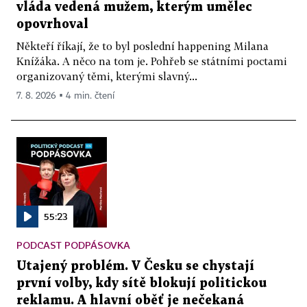
vláda vedená mužem, kterým umělec
opovrhoval
Někteří říkají, že to byl poslední happening Milana
Knížáka. A něco na tom je. Pohřeb se státními poctami
organizovaný těmi, kterými slavný...
7. 8. 2026 ▪ 4 min. čtení
55:23
PODCAST PODPÁSOVKA
Utajený problém. V Česku se chystají
první volby, kdy sítě blokují politickou
reklamu. A hlavní oběť je nečekaná