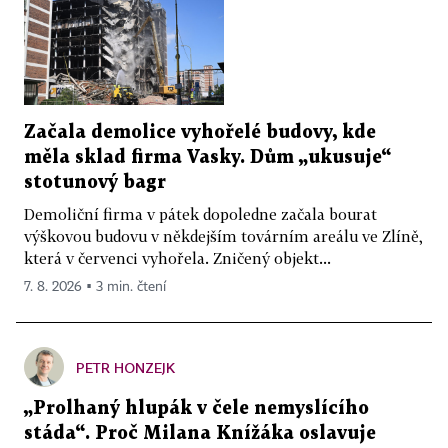
Začala demolice vyhořelé budovy, kde
měla sklad firma Vasky. Dům „ukusuje“
stotunový bagr
Demoliční firma v pátek dopoledne začala bourat
výškovou budovu v někdejším továrním areálu ve Zlíně,
která v červenci vyhořela. Zničený objekt...
7. 8. 2026 ▪ 3 min. čtení
PETR HONZEJK
„Prolhaný hlupák v čele nemyslícího
stáda“. Proč Milana Knížáka oslavuje