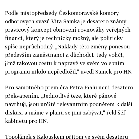
Podle místopředsedy Českomoravské komory
odborových svazů Víta Samka je desatero známý
pravicový koncept obnovení rovnováhy veřejných
financí, který je technicky možný, ale politicky
spíše neprůchodný. „Náklady této změny ponesou
především zaměstnanci a důchodci, tedy voliči,
jimž takovou cestu k nápravě ve svém volebním
programu nikdo nepředložil,“ uvedl Samek pro HN.
Pro samotného premiéra Petra Fialu není desatero
překvapením. „Jednotlivé teze, které pánové
navrhují, jsou určitě relevantním podnětem k další
diskusi a máme v planu se jimi zabývat,“ řekl šéf
kabinetu pro HN.
Topolánek s Kalouskem přitom ve svém desateru