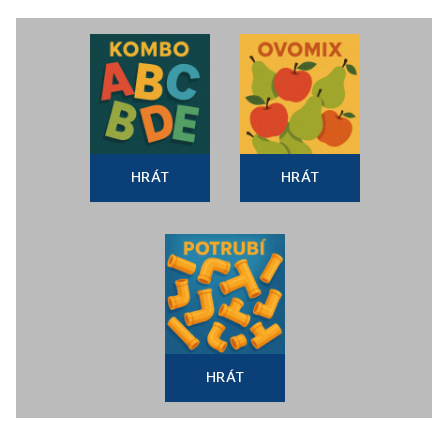
HRÁT
HRÁT
HRÁT