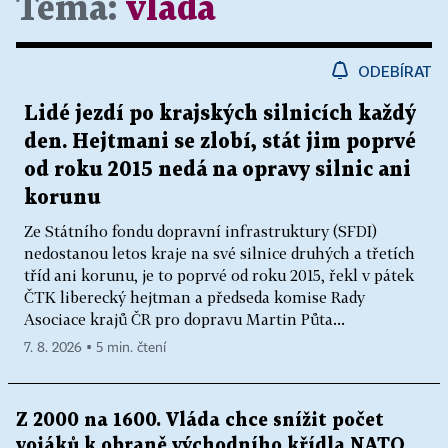
Téma:
vláda
ODEBÍRAT
Lidé jezdí po krajských silnicích každý
den. Hejtmani se zlobí, stát jim poprvé
od roku 2015 nedá na opravy silnic ani
korunu
Ze Státního fondu dopravní infrastruktury (SFDI)
nedostanou letos kraje na své silnice druhých a třetích
tříd ani korunu, je to poprvé od roku 2015, řekl v pátek
ČTK liberecký hejtman a předseda komise Rady
Asociace krajů ČR pro dopravu Martin Půta...
7. 8. 2026 ▪ 5 min. čtení
Z 2000 na 1600. Vláda chce snížit počet
vojáků k obraně východního křídla NATO