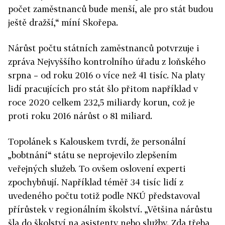
počet zaměstnanců bude menší, ale pro stát budou
ještě dražší,“ míní Skořepa.
Nárůst počtu státních zaměstnanců potvrzuje i
zpráva Nejvyššího kontrolního úřadu z loňského
srpna – od roku 2016 o více než 41 tisíc. Na platy
lidí pracujících pro stát šlo přitom například v
roce 2020 celkem 232,5 miliardy korun, což je
proti roku 2016 nárůst o 81 miliard.
Topolánek s Kalouskem tvrdí, že personální
„bobtnání“ státu se neprojevilo zlepšením
veřejných služeb. To ovšem oslovení experti
zpochybňují. Například téměř 34 tisíc lidí z
uvedeného počtu totiž podle NKÚ představoval
přírůstek v regionálním školství. „Většina nárůstu
šla do školství na asistenty nebo služby. Zda třeba