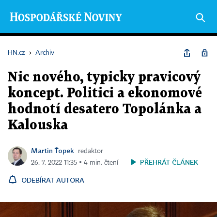
HN.cz
›
Archiv
Nic nového, typicky pravicový
koncept. Politici a ekonomové
hodnotí desatero Topolánka a
Kalouska
Martin Ťopek
redaktor
PŘEHRÁT ČLÁNEK
26. 7. 2022 11:35 ▪ 4 min. čtení
ODEBÍRAT AUTORA