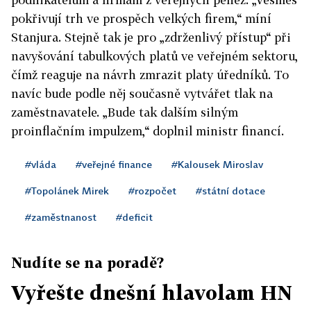
pokřivují trh ve prospěch velkých firem,“ míní
Stanjura. Stejně tak je pro „zdrženlivý přístup“ při
navyšování tabulkových platů ve veřejném sektoru,
čímž reaguje na návrh zmrazit platy úředníků. To
navíc bude podle něj současně vytvářet tlak na
zaměstnavatele. „Bude tak dalším silným
proinflačním impulzem,“ doplnil ministr financí.
#vláda
#veřejné finance
#Kalousek Miroslav
#Topolánek Mirek
#rozpočet
#státní dotace
#zaměstnanost
#deficit
Nudíte se na poradě?
Vyřešte dnešní hlavolam HN