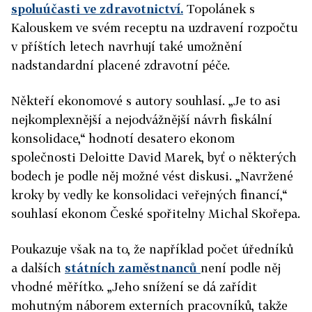
spoluúčasti ve zdravotnictví.
Topolánek s
Kalouskem ve svém receptu na uzdravení rozpočtu
v příštích letech navrhují také umožnění
nadstandardní placené zdravotní péče.
Někteří ekonomové s autory souhlasí. „Je to asi
nejkomplexnější a nejodvážnější návrh fiskální
konsolidace,“ hodnotí desatero ekonom
společnosti Deloitte David Marek, byť o některých
bodech je podle něj možné vést diskusi. „Navržené
kroky by vedly ke konsolidaci veřejných financí,“
souhlasí ekonom České spořitelny Michal Skořepa.
Poukazuje však na to, že například počet úředníků
a dalších
státních zaměstnanců
není podle něj
vhodné měřítko. „Jeho snížení se dá zařídit
mohutným náborem externích pracovníků, takže