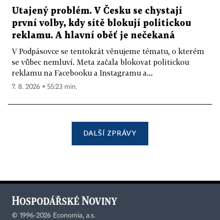
Utajený problém. V Česku se chystají
první volby, kdy sítě blokují politickou
reklamu. A hlavní oběť je nečekaná
V Podpásovce se tentokrát věnujeme tématu, o kterém
se vůbec nemluví. Meta začala blokovat politickou
reklamu na Facebooku a Instagramu a...
7. 8. 2026 ▪ 55:23 min.
DALŠÍ ZPRÁVY
©
1996-2026
Economia, a.s.