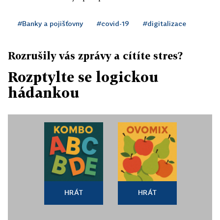
#Banky a pojišťovny
#covid-19
#digitalizace
Rozrušily vás zprávy a cítíte stres?
Rozptylte se logickou
hádankou
HRÁT
HRÁT