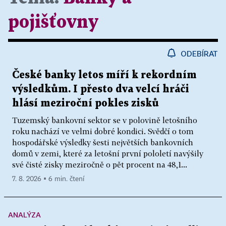
pojišťovny
ODEBÍRAT
České banky letos míří k rekordním
výsledkům. I přesto dva velcí hráči
hlásí meziroční pokles zisků
Tuzemský bankovní sektor se v polovině letošního
roku nachází ve velmi dobré kondici. Svědčí o tom
hospodářské výsledky šesti největších bankovních
domů v zemi, které za letošní první pololetí navýšily
své čisté zisky meziročně o pět procent na 48,1...
7. 8. 2026 ▪ 6 min. čtení
ANALÝZA