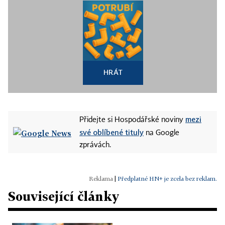
HRÁT
mezi
Přidejte si Hospodářské noviny
své oblíbené tituly
na Google
zprávách.
|
Předplatné HN+ je zcela bez reklam.
Související články