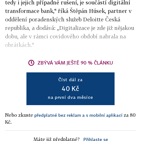
tedy i jejich případné rušení, je součástí digitální
transformace bank,“ říká Štěpán Húsek, partner v
oddělení poradenských služeb Deloitte Česká
republika, a dodává: „Digitalizace je zde již nějakou
dobu, ale v rámci covidového období nabrala na
obrátkách.“
ZBÝVÁ VÁM JEŠTĚ 90 % ČLÁNKU
Číst dál za
40 Kč
na první dva měsíce
Nebo zkuste
za 80
předplatné bez reklam a s mobilní aplikací
Kč.
Máte již předplatné?
Přihlaste se