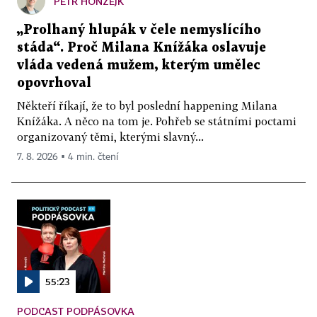
PETR HONZEJK
„Prolhaný hlupák v čele nemyslícího
stáda“. Proč Milana Knížáka oslavuje
vláda vedená mužem, kterým umělec
opovrhoval
Někteří říkají, že to byl poslední happening Milana
Knížáka. A něco na tom je. Pohřeb se státními poctami
organizovaný těmi, kterými slavný...
7. 8. 2026 ▪ 4 min. čtení
55:23
PODCAST PODPÁSOVKA