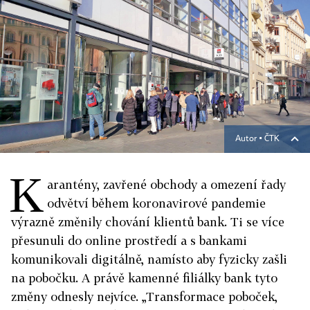
Autor ▪
ČTK
K
arantény, zavřené obchody a omezení řady
odvětví během koronavirové pandemie
výrazně změnily chování klientů bank. Ti se více
přesunuli do online prostředí a s bankami
komunikovali digitálně, namísto aby fyzicky zašli
na pobočku. A právě kamenné filiálky bank tyto
změny odnesly nejvíce. „Transformace poboček,