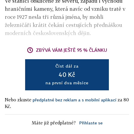
Ve stanici obklíčené ze severu, západu i východu
hraničními kameny, která navíc od vzniku tratě v
roce 1927 nesla tři různá jména, by mohli
železničáři krátit čekání cestujících přednáškou
moderních československých dějin.
ZBÝVÁ VÁM JEŠTĚ 95 % ČLÁNKU
Číst dál za
40 Kč
na první dva měsíce
Nebo zkuste
za 80
předplatné bez reklam a s mobilní aplikací
Kč.
Máte již předplatné?
Přihlaste se