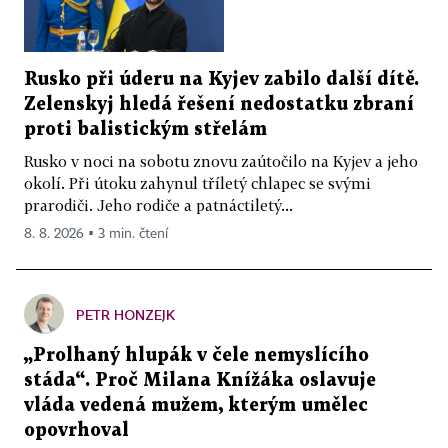
Rusko při úderu na Kyjev zabilo další dítě.
Zelenskyj hledá řešení nedostatku zbraní
proti balistickým střelám
Rusko v noci na sobotu znovu zaútočilo na Kyjev a jeho
okolí. Při útoku zahynul tříletý chlapec se svými
prarodiči. Jeho rodiče a patnáctiletý...
8. 8. 2026 ▪ 3 min. čtení
PETR HONZEJK
„Prolhaný hlupák v čele nemyslícího
stáda“. Proč Milana Knížáka oslavuje
vláda vedená mužem, kterým umělec
opovrhoval