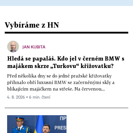
Vybíráme z HN
JAN KUBITA
Hledá se papaláš. Kdo jel v černém BMW s
majákem skrze „Turkovu“ křižovatku?
Před několika dny se do jedné pražské křižovatky
přihnalo obří luxusní BMW se začerněnými skly a
blikajícím majáčkem na střeše. Na červenou...
4. 8. 2026 ▪ 6 min. čtení