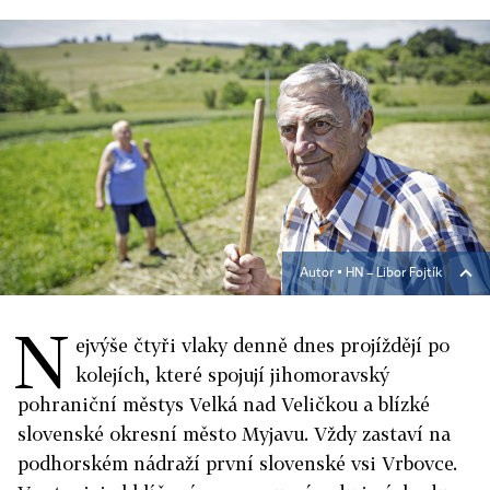
Autor ▪
HN – Libor Fojtík
N
ejvýše čtyři vlaky denně dnes projíždějí po
kolejích, které spojují jihomoravský
pohraniční městys Velká nad Veličkou a blízké
slovenské okresní město Myjavu. Vždy zastaví na
podhorském nádraží první slovenské vsi Vrbovce.