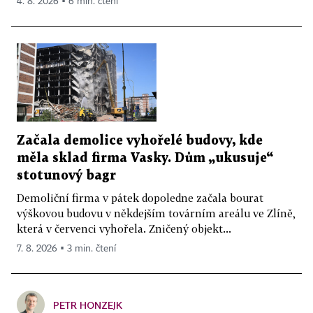
4. 8. 2026 ▪ 6 min. čtení
Začala demolice vyhořelé budovy, kde
měla sklad firma Vasky. Dům „ukusuje“
stotunový bagr
Demoliční firma v pátek dopoledne začala bourat
výškovou budovu v někdejším továrním areálu ve Zlíně,
která v červenci vyhořela. Zničený objekt...
7. 8. 2026 ▪ 3 min. čtení
PETR HONZEJK