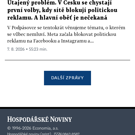
Utajený problém. V Česku se chystají
první volby, kdy sítě blokují politickou
reklamu. A hlavní oběť je nečekaná
V Podpásovce se tentokrát věnujeme tématu, o kterém
se vůbec nemluví. Meta začala blokovat politickou
reklamu na Facebooku a Instagramu a...
7. 8. 2026 ▪ 55:23 min.
DALŠÍ ZPRÁVY
©
1996-2026
Economia, a.s.
Hospodářské noviny (print) ISSN 0862-9587