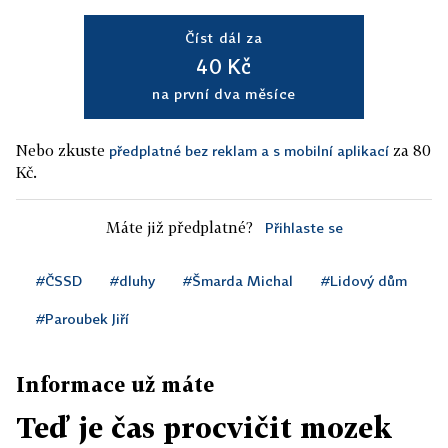
Číst dál za
40 Kč
na první dva měsíce
Nebo zkuste
za 80
předplatné bez reklam a s mobilní aplikací
Kč.
Máte již předplatné?
Přihlaste se
#ČSSD
#dluhy
#Šmarda Michal
#Lidový dům
#Paroubek Jiří
Informace už máte
Teď je čas procvičit mozek