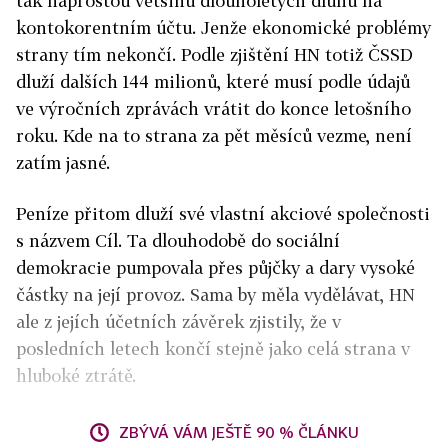
tak naprostou většinu dlouholetých dluhů na
kontokorentním účtu. Jenže ekonomické problémy
strany tím nekončí. Podle zjištění HN totiž ČSSD
dluží dalších 144 milionů, které musí podle údajů
ve výročních zprávách vrátit do konce letošního
roku. Kde na to strana za pět měsíců vezme, není
zatím jasné.
Peníze přitom dluží své vlastní akciové společnosti
s názvem Cíl. Ta dlouhodobě do sociální
demokracie pumpovala přes půjčky a dary vysoké
částky na její provoz. Sama by měla vydělávat, HN
ale z jejích účetních závěrek zjistily, že v
posledních letech končí stejně jako celá strana v
hluboké ztrátě.
ZBÝVÁ VÁM JEŠTĚ 90 % ČLÁNKU