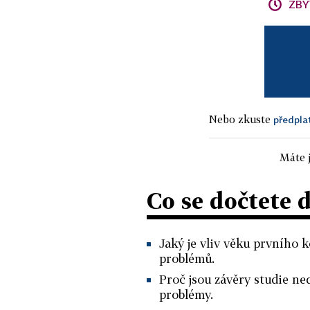
ZBÝ
Nebo zkuste
předpla
Máte j
Co se dočtete 
Jaký je vliv věku prvního 
problémů.
Proč jsou závěry studie ne
problémy.