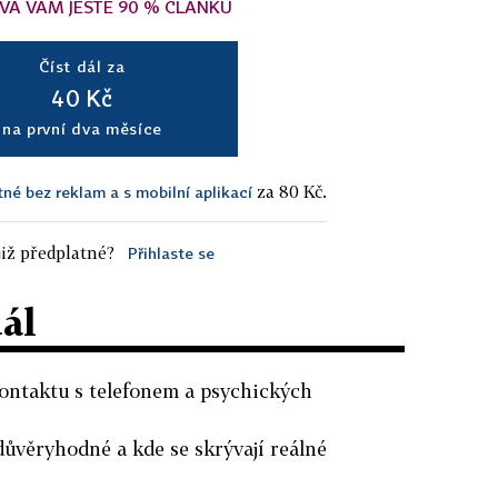
VÁ VÁM JEŠTĚ 90 % ČLÁNKU
Číst dál za
40 Kč
na první dva měsíce
za 80 Kč.
tné bez reklam a s mobilní aplikací
iž předplatné?
Přihlaste se
dál
kontaktu s telefonem a psychických
důvěryhodné a kde se skrývají reálné