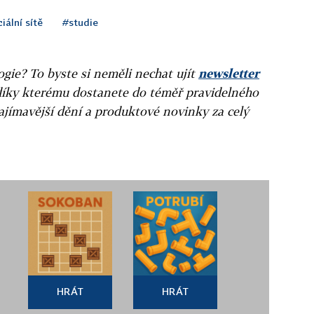
iální sítě
#studie
gie? To byste si neměli nechat ujít
newsletter
díky kterému dostanete do téměř pravidelného
ajímavější dění a produktové novinky za celý
HRÁT
HRÁT