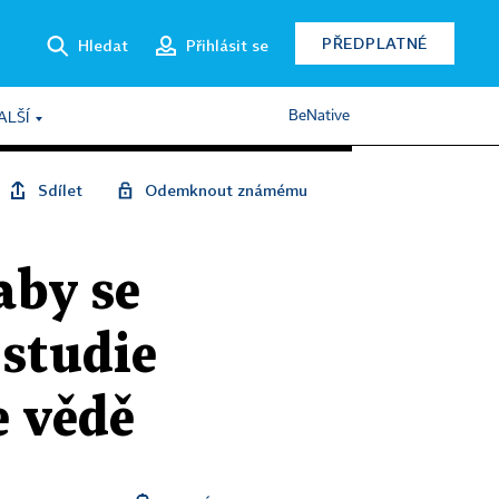
PŘEDPLATNÉ
Hledat
Přihlásit se
BeNative
ALŠÍ
Sdílet
Odemknout známému
aby se
 studie
e vědě