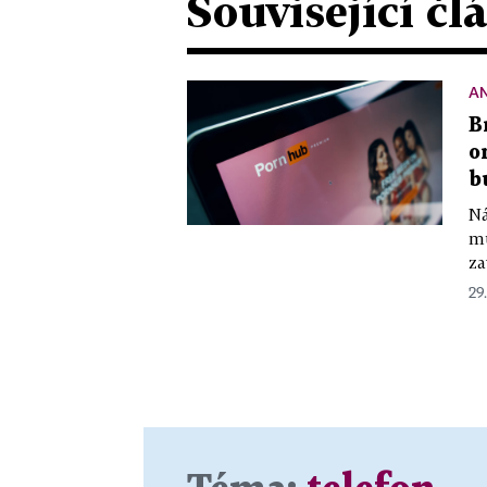
Související čl
A
B
o
b
Ná
mu
za
29.