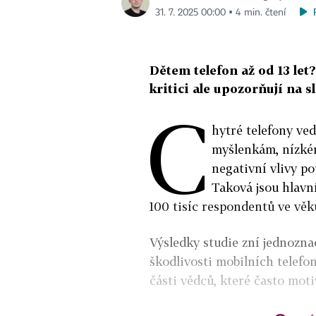
31. 7. 2025 00:00 ▪ 4 min. čtení
Dětem telefon až od 13 let
kritici ale upozorňují na 
C
hytré telefony ved
myšlenkám, nízkém
negativní vlivy po
Taková jsou hlavní
100 tisíc respondentů ve věku
Výsledky studie zní jednozna
škodlivosti mobilních telefon
části vědců, které často moti