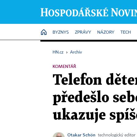
HOME
BYZNYS
ZPRÁVY
NÁZORY
TECH
HN.cz
›
Archiv
KOMENTÁŘ
Telefon děte
předešlo se
ukazuje spíš
Otakar Schön
technologický editor