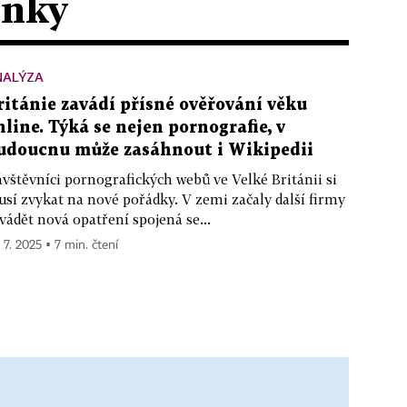
ánky
NALÝZA
ritánie zavádí přísné ověřování věku
nline. Týká se nejen pornografie, v
udoucnu může zasáhnout i Wikipedii
vštěvníci pornografických webů ve Velké Británii si
sí zvykat na nové pořádky. V zemi začaly další firmy
vádět nová opatření spojená se...
 7. 2025 ▪ 7 min. čtení