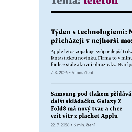
Téma:
telefon
Týden s technologiemi: 
přicházejí v nejhorší m
Apple letos zopakuje svůj nejlepší tri
fantastickou novinku. Firma to v minu
funkce stále aktivní obrazovky. Nyní js
7. 8. 2026 ▪ 4 min. čtení
Samsung pod tlakem přidává
další skládačku. Galaxy Z
Fold8 má nový tvar a chce
vzít vítr z plachet Applu
22. 7. 2026 ▪ 6 min. čtení