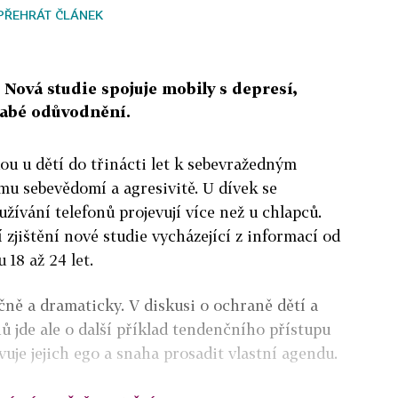
PŘEHRÁT ČLÁNEK
? Nová studie spojuje mobily s depresí,
slabé odůvodnění.
ou u dětí do třinácti let k sebevražedným
u sebevědomí a agresivitě. U dívek se
užívání telefonů projevují více než u chlapců.
 zjištění nové studie vycházející z informací od
 18 až 24 let.
čně a dramaticky. V diskusi o ochraně dětí a
ů jde ale o další příklad tendenčního přístupu
vuje jejich ego a snaha prosadit vlastní agendu.