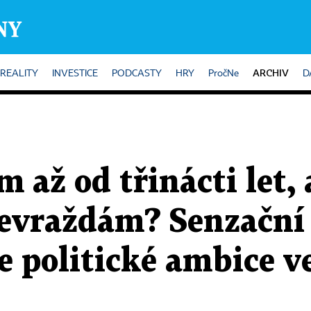
ARCHIV
REALITY
INVESTICE
PODCASTY
HRY
PročNe
D
m až od třinácti let, 
bevraždám? Senzační
e politické ambice v