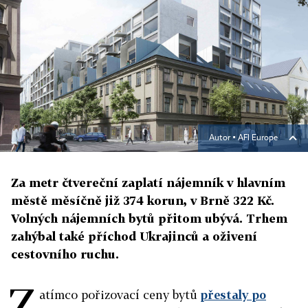
Autor ▪
AFI Europe
Za metr čtvereční zaplatí nájemník v hlavním
městě měsíčně již 374 korun, v Brně 322 Kč.
Volných nájemních bytů přitom ubývá. Trhem
zahýbal také příchod Ukrajinců a oživení
cestovního ruchu.
Z
atímco pořizovací ceny bytů
přestaly po