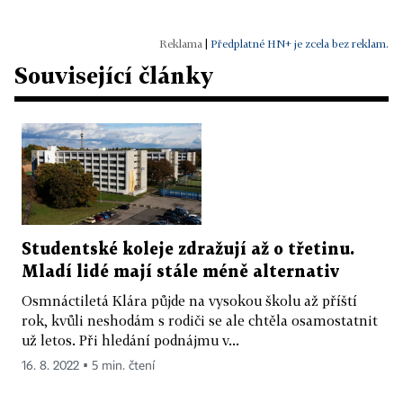
|
Předplatné HN+ je zcela bez reklam.
Související články
Studentské koleje zdražují až o třetinu.
Mladí lidé mají stále méně alternativ
Osmnáctiletá Klára půjde na vysokou školu až příští
rok, kvůli neshodám s rodiči se ale chtěla osamostatnit
už letos. Při hledání podnájmu v...
16. 8. 2022 ▪ 5 min. čtení