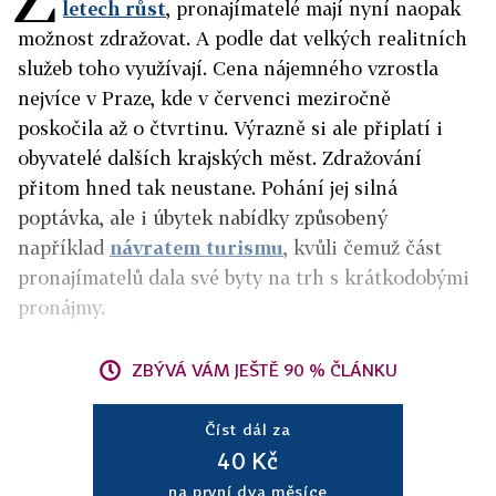
letech růst
, pronajímatelé mají nyní naopak
možnost zdražovat. A podle dat velkých realitních
služeb toho využívají. Cena nájemného vzrostla
nejvíce v Praze, kde v červenci meziročně
poskočila až o čtvrtinu. Výrazně si ale připlatí i
obyvatelé dalších krajských měst. Zdražování
přitom hned tak neustane. Pohání jej silná
poptávka, ale i úbytek nabídky způsobený
například
návratem turismu
, kvůli čemuž část
pronajímatelů dala své byty na trh s krátkodobými
pronájmy.
ZBÝVÁ VÁM JEŠTĚ 90 % ČLÁNKU
Číst dál za
40 Kč
na první dva měsíce