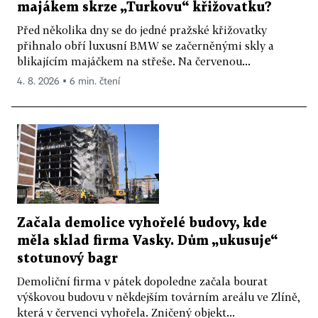
majákem skrze „Turkovu“ křižovatku?
Před několika dny se do jedné pražské křižovatky
přihnalo obří luxusní BMW se začerněnými skly a
blikajícím majáčkem na střeše. Na červenou...
4. 8. 2026 ▪ 6 min. čtení
Začala demolice vyhořelé budovy, kde
měla sklad firma Vasky. Dům „ukusuje“
stotunový bagr
Demoliční firma v pátek dopoledne začala bourat
výškovou budovu v někdejším továrním areálu ve Zlíně,
která v červenci vyhořela. Zničený objekt...