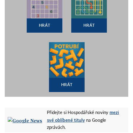
HRÁT
HRÁT
HRÁT
mezi
Přidejte si Hospodářské noviny
své oblíbené tituly
na Google
zprávách.