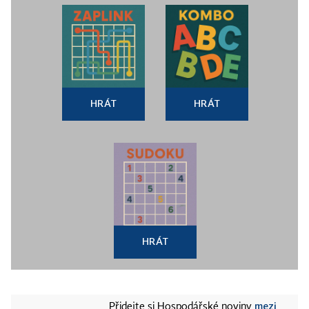
HRÁT
HRÁT
HRÁT
mezi
Přidejte si Hospodářské noviny