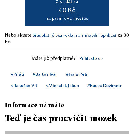
Číst dál za
40 Kč
na první dva měsíce
Nebo zkuste
za 80
předplatné bez reklam a s mobilní aplikací
Kč.
Máte již předplatné?
Přihlaste se
#Piráti
#Bartoš Ivan
#Fiala Petr
#Rakušan Vít
#Michálek Jakub
#Kauza Dozimetr
Informace už máte
Teď je čas procvičit mozek