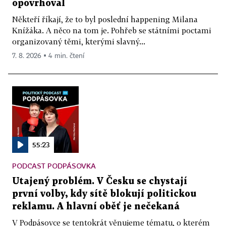
opovrhoval
Někteří říkají, že to byl poslední happening Milana
Knížáka. A něco na tom je. Pohřeb se státními poctami
organizovaný těmi, kterými slavný...
7. 8. 2026 ▪ 4 min. čtení
55:23
PODCAST PODPÁSOVKA
Utajený problém. V Česku se chystají
první volby, kdy sítě blokují politickou
reklamu. A hlavní oběť je nečekaná
V Podpásovce se tentokrát věnujeme tématu, o kterém