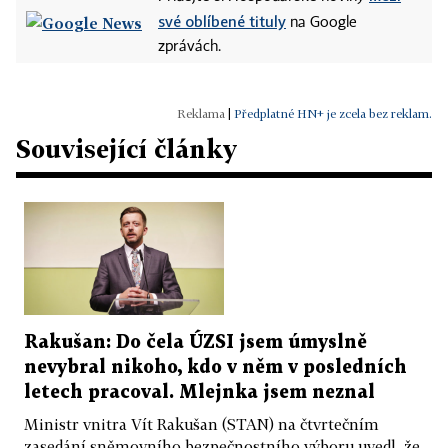
své oblíbené tituly
na Google
zprávách.
|
Předplatné HN+ je zcela bez reklam.
Související články
Rakušan: Do čela ÚZSI jsem úmyslně
nevybral nikoho, kdo v něm v posledních
letech pracoval. Mlejnka jsem neznal
Ministr vnitra Vít Rakušan (STAN) na čtvrtečním
zasedání sněmovního bezpečnostního výboru uvedl, že