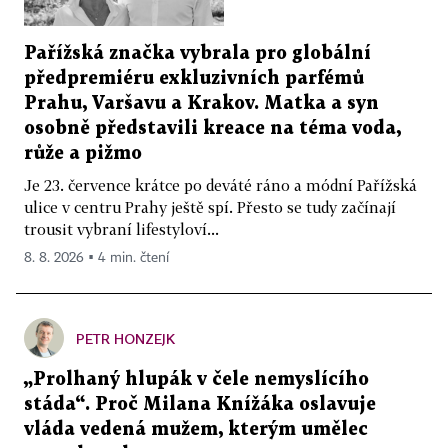
Pařížská značka vybrala pro globální
předpremiéru exkluzivních parfémů
Prahu, Varšavu a Krakov. Matka a syn
osobně představili kreace na téma voda,
růže a pižmo
Je 23. července krátce po deváté ráno a módní Pařížská
ulice v centru Prahy ještě spí. Přesto se tudy začínají
trousit vybraní lifestyloví...
8. 8. 2026 ▪ 4 min. čtení
PETR HONZEJK
„Prolhaný hlupák v čele nemyslícího
stáda“. Proč Milana Knížáka oslavuje
vláda vedená mužem, kterým umělec