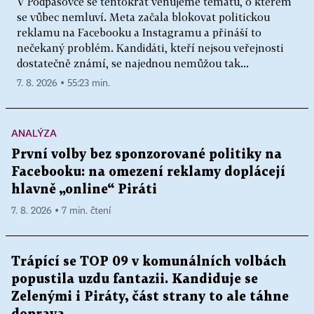
V Podpásovce se tentokrát věnujeme tématu, o kterém
se vůbec nemluví. Meta začala blokovat politickou
reklamu na Facebooku a Instagramu a přináší to
nečekaný problém. Kandidáti, kteří nejsou veřejnosti
dostatečně známí, se najednou nemůžou tak...
7. 8. 2026 ▪ 55:23 min.
ANALÝZA
První volby bez sponzorované politiky na
Facebooku: na omezení reklamy doplácejí
hlavně „online“ Piráti
7. 8. 2026 ▪ 7 min. čtení
Trápící se TOP 09 v komunálních volbách
popustila uzdu fantazii. Kandiduje se
Zelenými i Piráty, část strany to ale táhne