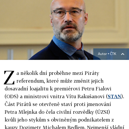
Autor ▪
ČTK
Z
a několik dní proběhne mezi Piráty
referendum, které může změnit jejich
dosavadní loajalitu k premiérovi Petru Fialovi
(ODS) a ministrovi vnitra Vítu Rakušanovi (
STAN
).
Část Pirátů se otevřeně staví proti jmenování
Petra Mlejnka do čela civilní rozvědky (ÚZSI)
kvůli jeho stykům s obviněným podnikatelem z
kauzy Dozimetr Michalem Redlem. Nejmenší vládní