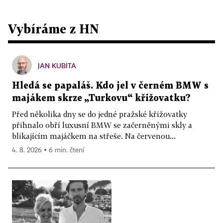
Vybíráme z HN
JAN KUBITA
Hledá se papaláš. Kdo jel v černém BMW s
majákem skrze „Turkovu“ křižovatku?
Před několika dny se do jedné pražské křižovatky
přihnalo obří luxusní BMW se začerněnými skly a
blikajícím majáčkem na střeše. Na červenou...
4. 8. 2026 ▪ 6 min. čtení