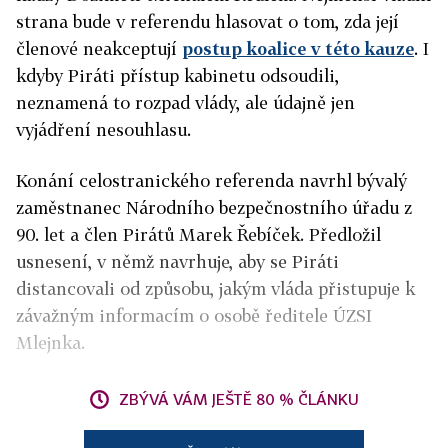
strana bude v referendu hlasovat o tom, zda její
členové neakceptují
postup koalice v této kauze
. I
kdyby Piráti přístup kabinetu odsoudili,
neznamená to rozpad vlády, ale údajně jen
vyjádření nesouhlasu.
Konání celostranického referenda navrhl bývalý
zaměstnanec Národního bezpečnostního úřadu z
90. let a člen Pirátů Marek Řebíček. Předložil
usnesení, v němž navrhuje, aby se Piráti
distancovali od způsobu, jakým vláda přistupuje k
závažným informacím o osobě ředitele ÚZSI
Mlejnka.
ZBÝVÁ VÁM JEŠTĚ 80 % ČLÁNKU