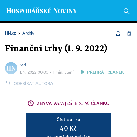
HN.cz
›
Archiv
Finanční trhy (1. 9. 2022)
red
PŘEHRÁT ČLÁNEK
1. 9. 2022 00:00 ▪ 1 min. čtení
ODEBÍRAT AUTORA
ZBÝVÁ VÁM JEŠTĚ 95 % ČLÁNKU
Číst dál za
40 Kč
na první dva měsíce