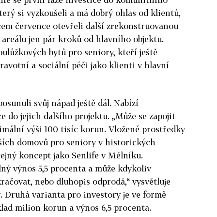
terý si vyzkoušeli a má dobrý ohlas od klientů,
cem července otevřeli další zrekonstruovanou
areálu jen pár kroků od hlavního objektu.
ulůžkových bytů pro seniory, kteří ještě
ravotní a sociální péči jako klienti v hlavní
osunuli svůj nápad ještě dál. Nabízí
ce do jejich dalšího projektu. „Může se zapojit
mální výši 100 tisíc korun. Vložené prostředky
ších domovů pro seniory v historických
tejný koncept jako Senlife v Mělníku.
lný výnos 5,5 procenta a může kdykoliv
račovat, nebo dluhopis odprodá,“ vysvětluje
 Druhá varianta pro investory je ve formě
klad milion korun a výnos 6,5 procenta.