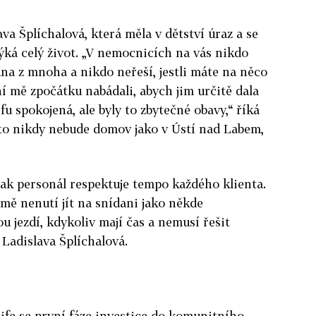
a Šplíchalová, která měla v dětství úraz a se
ká celý život. „V nemocnicích na vás nikdo
dna z mnoha a nikdo neřeší, jestli máte na něco
ní mě zpočátku nabádali, abych jim určitě dala
fu spokojená, ale byly to zbytečné obavy,“ říká
e to nikdy nebude domov jako v Ústí nad Labem,
jak personál respektuje tempo každého klienta.
mě nenutí jít na snídani jako někde
u jezdí, kdykoliv mají čas a nemusí řešit
 Ladislava Šplíchalová.
life se první fáze investice do komunitního