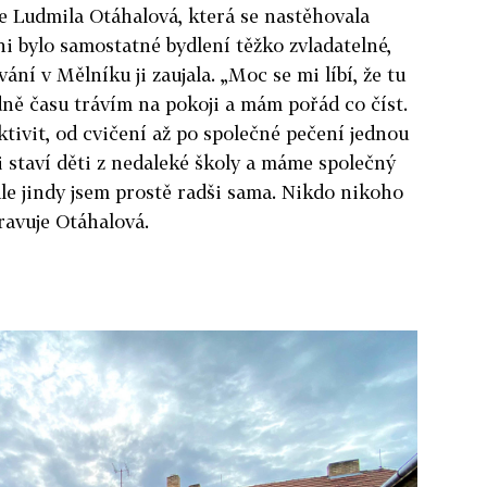
je Ludmila Otáhalová, která se nastěhovala
 ni bylo samostatné bydlení těžko zvladatelné,
í v Mělníku ji zaujala. „Moc se mi líbí, že tu
ě času trávím na pokoji a mám pořád co číst.
ktivit, od cvičení až po společné pečení jednou
i staví děti z nedaleké školy a máme společný
le jindy jsem prostě radši sama. Nikdo nikoho
pravuje Otáhalová.