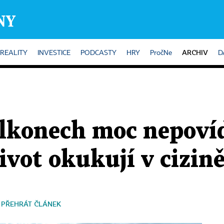
ARCHIV
REALITY
INVESTICE
PODCASTY
HRY
PročNe
D
alkonech moc nepovíd
vot okukují v cizin
PŘEHRÁT ČLÁNEK