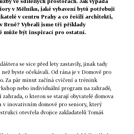
užby ve sdílených prostorách. Jak vypadá
iory v Mělníku, jaké vybavení bytů potřebují
katelé v centru Prahy a co řešili architekti,
v Brně? Vybrali jsme tři příklady
 může být inspirací pro ostatní.
áštera se sice před lety zastavily, jinak tady
, než byste očekávali. Od rána je v Domově pro
o. Za pár minut začíná cvičení a trénink
rkshop nebo individuální program na zahradě,
 zahrada, o kterou se starají obyvatelé domova
n v inovativním domově pro seniory, který
strukci otevřela dvojice zakladatelů Tomáš