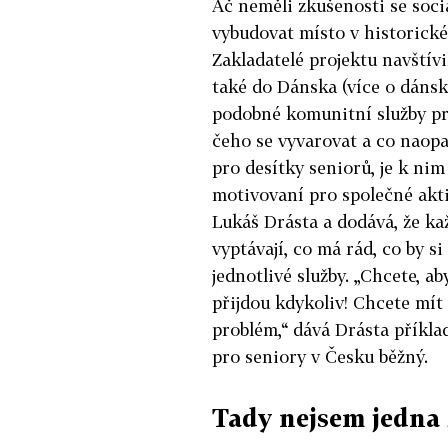
Ač neměli zkušenosti se soci
vybudovat místo v historické
Zakladatelé projektu navštívi
také do Dánska (více o dánské 
podobné komunitní služby pro
čeho se vyvarovat a co naopa
pro desítky seniorů, je k nim
motivovaní pro společné aktiv
Lukáš Drásta a dodává, že k
vyptávají, co má rád, co by s
jednotlivé služby. „Chcete, ab
přijdou kdykoliv! Chcete mít
problém,“ dává Drásta příkla
pro seniory v Česku běžný.
Tady nejsem jedna