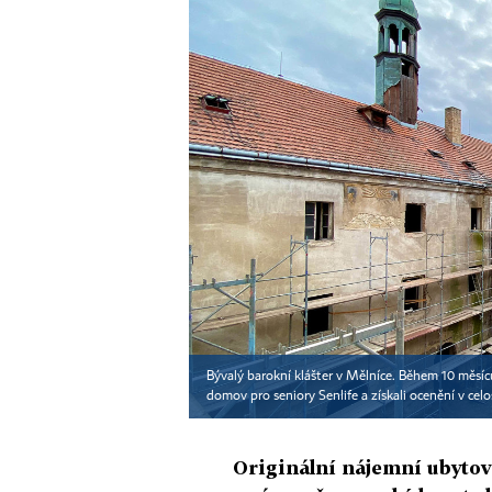
Bývalý barokní klášter v Mělníce. Během 10 měsíc
domov pro seniory Senlife a získali ocenění v celo
Originální nájemní ubytová