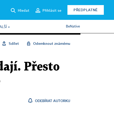
PŘEDPLATNÉ
Hledat
Přihlásit se
BeNative
ALŠÍ
Sdílet
Odemknout známému
ají. Přesto
ě
ODEBÍRAT AUTORKU