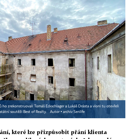
ů ho zrekonstruovali Tomáš Eckschlager a Lukáš Drásta a vloni tu otevřeli
státní soutěži Best of Realty.
Autor ▪
archiv Senlife
ní, které lze přizpůsobit přání klienta