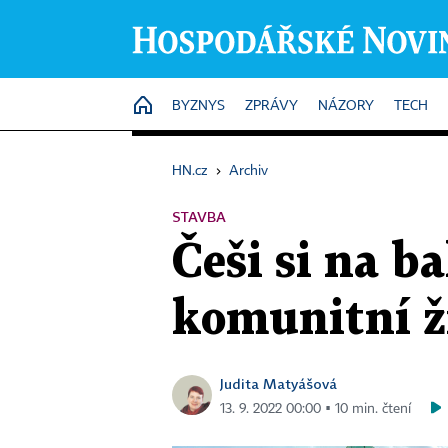
HOME
BYZNYS
ZPRÁVY
NÁZORY
TECH
HN.cz
›
Archiv
STAVBA
Češi si na b
komunitní ži
Judita Matyášová
13. 9. 2022 00:00 ▪ 10 min. čtení