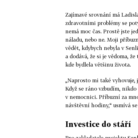
Zajímavé srovnání má Ladislav
zdravotními problémy se potý
nemá moc čas. Prostě jste je
náladu, nebo ne. Moji příbuz
vědět, kdybych nebyla v Senli
a dodává, že si je vědoma, ž
kde bydlela většinu života.
„Naprosto mi také vyhovuje, 
Když se ráno vzbudím, nikdo 
v nemocnici. Příbuzní za mno
návštěvní hodiny,“ usmívá se
Investice do stáří
Pro zakladatele projektu Sen