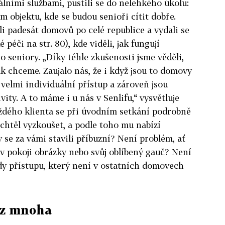
álními službami, pustili se do nelehkého úkolu:
m objektu, kde se budou senioři cítit dobře.
li padesát domovů po celé republice a vydali se
péči na str. 80), kde viděli, jak fungují
 seniory. „Díky téhle zkušenosti jsme věděli,
k chceme. Zaujalo nás, že i když jsou to domovy
 velmi individuální přístup a zároveň jsou
ity. A to máme i u nás v Senlifu,“ vysvětluje
aždého klienta se při úvodním setkání podrobně
i chtěl vyzkoušet, a podle toho mu nabízí
y se za vámi stavili příbuzní? Není problém, ať
 v pokoji obrázky nebo svůj oblíbený gauč? Není
dy přístupu, který není v ostatních domovech
 z mnoha