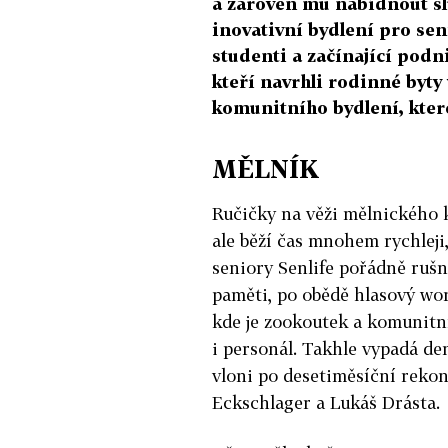
a zároveň mu nabídnout sl
inovativní bydlení pro sen
studenti a začínající podni
kteří navrhli rodinné byty 
komunitního bydlení, které
MĚLNÍK
Ručičky na věži mělnického kl
ale běží čas mnohem rychleji
seniory Senlife pořádně rušn
paměti, po obědě hlasový wo
kde je zookoutek a komunitní
i personál. Takhle vypadá de
vloni po desetiměsíční rekon
Eckschlager a Lukáš Drásta.