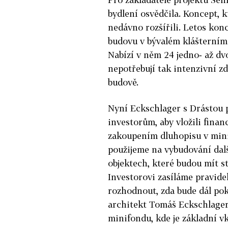
bydlení osvědčila. Koncept, k
nedávno rozšířili. Letos kon
budovu v bývalém klášterním 
Nabízí v něm 24 jedno‑ až dvo
nepotřebují tak intenzivní zd
budově.
Nyní Eckschlager s Drástou p
investorům, aby vložili finan
zakoupením dluhopisu v mini
použijeme na vybudování dal
objektech, které budou mít s
Investorovi zasíláme pravide
rozhodnout, zda bude dál pok
architekt Tomáš Eckschlager.
minifondu, kde je základní v