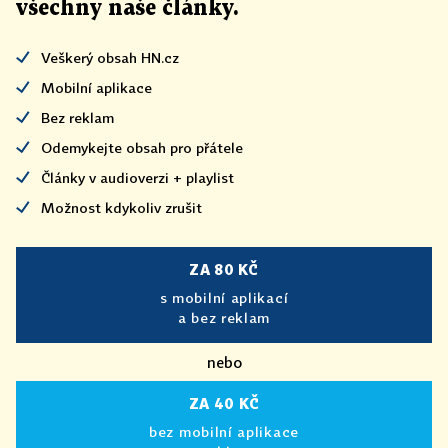
všechny naše články
.
Veškerý obsah HN.cz
Mobilní aplikace
Bez reklam
Odemykejte obsah pro přátele
Články v audioverzi + playlist
Možnost kdykoliv zrušit
ZA 80 KČ
s mobilní aplikací
a bez reklam
nebo
ZA 40 KČ
bez mobilní aplikace