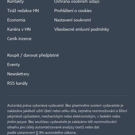
Kontakty
Ochrana osobních údajů
Tiráž redakce HN
Prohlášení o cookies
Economia
Nastavení soukromí
Kariéra v HN
Všeobecné smluvní podmínky
Ceník inzerce
Koupit / darovat předplatné
Eventy
×
Newslettery
RSS kanály
Autorská práva vykonává vydavatel. Bez písemného svolení vydavatele je
zakázáno jakékoli užití částí nebo celku díla, zejména rozmnožování a šíření
jakýmkoli způsobem, mechanickým nebo elektronickým, v českém nebo
jiném jazyce. Bez souhlasu vydavatele je zakázáno též rozmnožování
obsahu pro účely automatizované analýzy textů nebo dat
podle ustanovení § 39c autorského zákona.