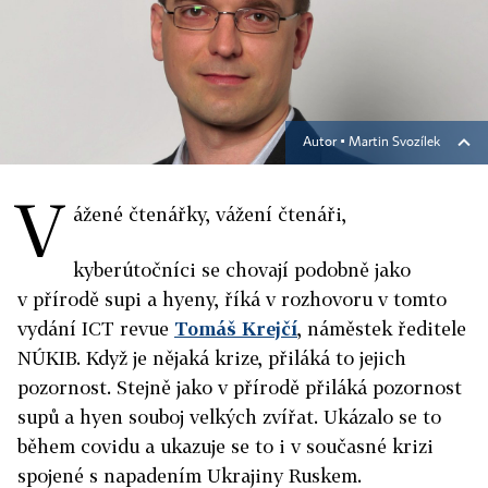
Autor ▪
Martin Svozílek
V
ážené čtenářky, vážení čtenáři,
kyberútočníci se chovají podobně jako
v přírodě supi a hyeny, říká v rozhovoru v tomto
vydání ICT revue
Tomáš Krejčí
, náměstek ředitele
NÚKIB. Když je nějaká krize, přiláká to jejich
pozornost. Stejně jako v přírodě přiláká pozornost
supů a hyen souboj velkých zvířat. Ukázalo se to
během covidu a ukazuje se to i v současné krizi
spojené s napadením Ukrajiny Ruskem.