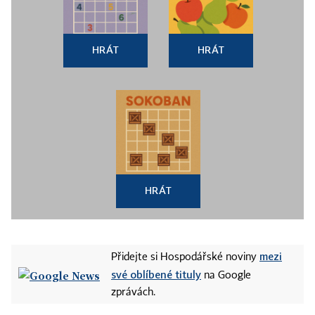
HRÁT
HRÁT
HRÁT
mezi
Přidejte si Hospodářské noviny
své oblíbené tituly
na Google
zprávách.