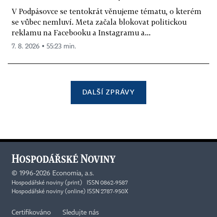
V Podpásovce se tentokrát věnujeme tématu, o kterém
se vůbec nemluví. Meta začala blokovat politickou
reklamu na Facebooku a Instagramu a...
7. 8. 2026 ▪ 55:23 min.
DALŠÍ ZPRÁVY
©
1996-2026
Economia, a.s.
Hospodářské noviny (print) ISSN 0862-9587
Hospodářské noviny (online) ISSN 2787-950X
Certifikováno
Sledujte nás