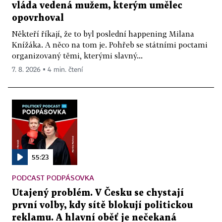
vláda vedená mužem, kterým umělec
opovrhoval
Někteří říkají, že to byl poslední happening Milana
Knížáka. A něco na tom je. Pohřeb se státními poctami
organizovaný těmi, kterými slavný...
7. 8. 2026 ▪ 4 min. čtení
55:23
PODCAST PODPÁSOVKA
Utajený problém. V Česku se chystají
první volby, kdy sítě blokují politickou
reklamu. A hlavní oběť je nečekaná