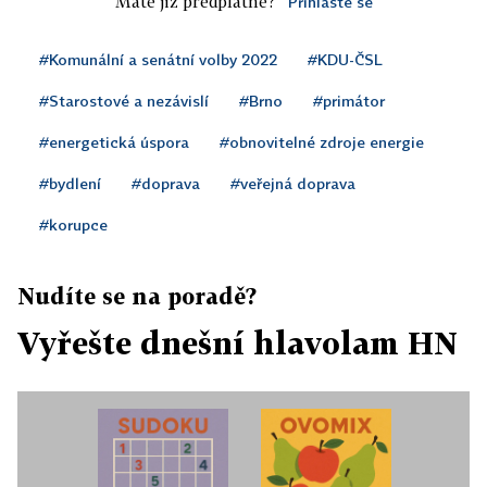
Máte již předplatné?
Přihlaste se
#Komunální a senátní volby 2022
#KDU-ČSL
#Starostové a nezávislí
#Brno
#primátor
#energetická úspora
#obnovitelné zdroje energie
#bydlení
#doprava
#veřejná doprava
#korupce
Nudíte se na poradě?
Vyřešte dnešní hlavolam HN