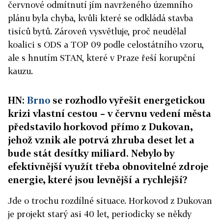
červnové odmítnutí jím navrženého územního
plánu byla chyba, kvůli které se odkládá stavba
tisíců bytů. Zároveň vysvětluje, proč neudělal
koalici s ODS a TOP 09 podle celostátního vzoru,
ale s hnutím STAN, které v Praze řeší korupční
kauzu.
HN:
Brno
se rozhodlo vyřešit energetickou
krizi vlastní cestou – v červnu vedení města
představilo horkovod přímo z Dukovan,
jehož vznik ale potrvá zhruba deset let a
bude stát desítky miliard. Nebylo by
efektivnější využít třeba obnovitelné zdroje
energie, které jsou levnější a rychlejší?
Jde o trochu rozdílné situace. Horkovod z Dukovan
je projekt starý asi 40 let, periodicky se někdy