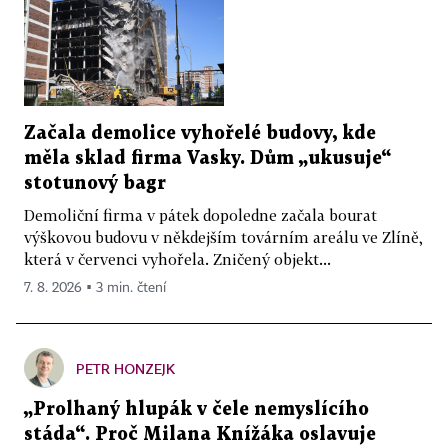
Začala demolice vyhořelé budovy, kde
měla sklad firma Vasky. Dům „ukusuje“
stotunový bagr
Demoliční firma v pátek dopoledne začala bourat
výškovou budovu v někdejším továrním areálu ve Zlíně,
která v červenci vyhořela. Zničený objekt...
7. 8. 2026 ▪ 3 min. čtení
PETR HONZEJK
„Prolhaný hlupák v čele nemyslícího
stáda“. Proč Milana Knížáka oslavuje