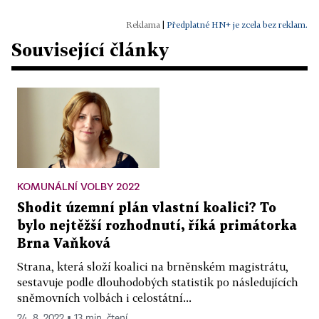
|
Předplatné HN+ je zcela bez reklam.
Související články
KOMUNÁLNÍ VOLBY 2022
Shodit územní plán vlastní koalici? To
bylo nejtěžší rozhodnutí, říká primátorka
Brna Vaňková
Strana, která složí koalici na brněnském magistrátu,
sestavuje podle dlouhodobých statistik po následujících
sněmovních volbách i celostátní...
24. 8. 2022 ▪ 13 min. čtení