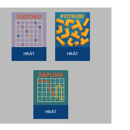
HRÁT
HRÁT
HRÁT