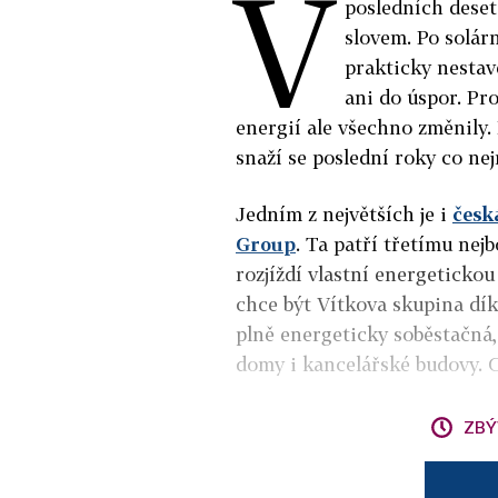
V
posledních deset
slovem. Po solár
prakticky nestav
ani do úspor. Pr
energií ale všechno změnily. 
snaží se poslední roky co nej
Jedním z největších je i
česk
Group
. Ta patří třetímu ne
rozjíždí vlastní energeticko
chce být Vítkova skupina dík
plně energeticky soběstačná,
domy i kancelářské budovy. Ce
ZBÝ