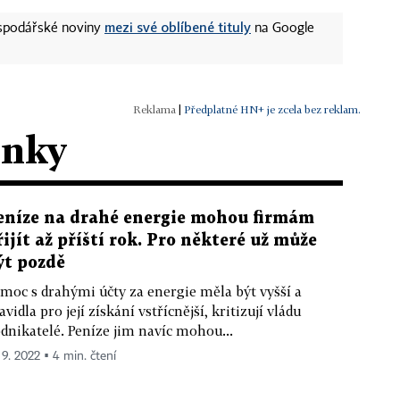
mezi své oblíbené tituly
ospodářské noviny
na Google
|
Předplatné HN+ je zcela bez reklam.
ánky
eníze na drahé energie mohou firmám
řijít až příští rok. Pro některé už může
ýt pozdě
moc s drahými účty za energie měla být vyšší a
avidla pro její získání vstřícnější, kritizují vládu
dnikatelé. Peníze jim navíc mohou...
 9. 2022 ▪ 4 min. čtení