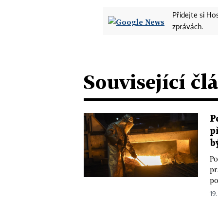
Přidejte si H
zprávách.
Související čl
P
p
b
Po
pr
po
19.