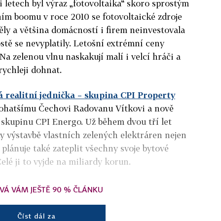
i letech byl výraz „fotovoltaika“ skoro sprostým
ním boomu v roce 2010 se fotovoltaické zdroje
ěly a většina domácností i firem neinvestovala
ostě se nevyplatily. Letošní extrémní ceny
Na zelenou vlnu naskakují malí i velcí hráči a
rychleji dohnat.
á realitní jednička – skupina CPI
Property
jbohatšímu Čechovi Radovanu Vítkovi a nově
u skupinu CPI Energo. Už během dvou tří let
y výstavbě vlastních zelených elektráren nejen
 plánuje také zateplit všechny svoje bytové
lé ji to vyjde na miliardy korun.
VÁ VÁM JEŠTĚ 90 % ČLÁNKU
Číst dál za