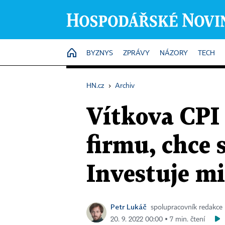
HOME
BYZNYS
ZPRÁVY
NÁZORY
TECH
HN.cz
›
Archiv
Vítkova CPI 
firmu, chce 
Investuje mi
Petr Lukáč
spolupracovník redakce
20. 9. 2022 00:00 ▪ 7 min. čtení