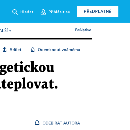
PŘEDPLATNÉ
Hledat
Přihlásit se
BeNative
ALŠÍ
Sdílet
Odemknout známému
rgetickou
ateplovat.
ODEBÍRAT AUTORA