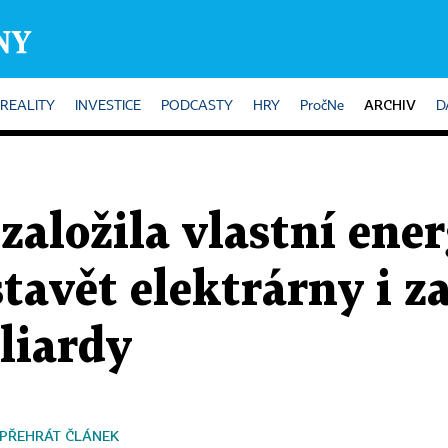
ARCHIV
REALITY
INVESTICE
PODCASTY
HRY
PročNe
D
založila vlastní ene
stavět elektrárny i z
liardy
PŘEHRÁT ČLÁNEK