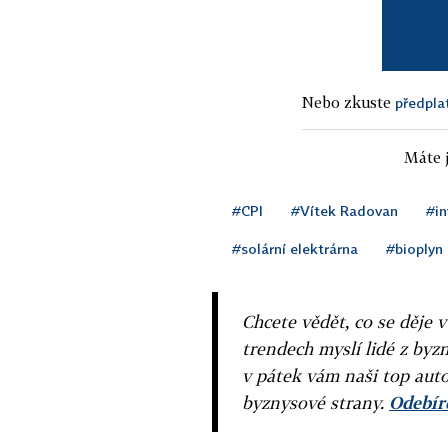
Nebo zkuste
předpla
Máte j
#CPI
#Vítek Radovan
#in
#solární elektrárna
#bioplyn
Chcete vědět, co se děje 
trendech myslí lidé z byzn
v pátek vám naši top auto
byznysové strany.
Odebíre