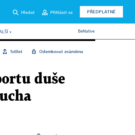
PŘEDPLATNÉ
Hledat
Přihlásit se
BeNative
ALŠÍ
Sdílet
Odemknout známému
portu duše
ducha