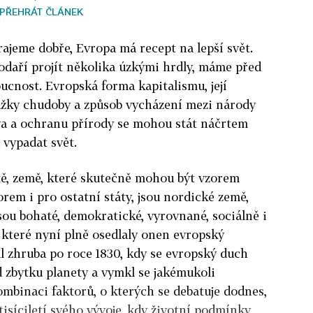
PŘEHRÁT ČLÁNEK
ajeme dobře, Evropa má recept na lepší svět.
odaří projít několika úzkými hrdly, máme před
cnost. Evropská forma kapitalismu, její
nůžky chudoby a způsob vycházení mezi národy
ráva a ochranu přírody se mohou stát náčrtem
 vypadat svět.
tě, země, které skutečně mohou být vzorem
orem i pro ostatní státy, jsou nordické země,
sou bohaté, demokratické, vyrovnané, sociálně i
, které nyní plně osedlaly onen evropský
l zhruba po roce 1830, kdy se evropský duch
d zbytku planety a vymkl se jakémukoli
ombinaci faktorů, o kterých se debatuje dodnes,
tisíciletí svého vývoje, kdy životní podmínky