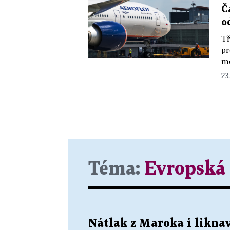
Č
o
Tř
pr
mo
23
Téma:
Evropská
Nátlak z Maroka i liknav