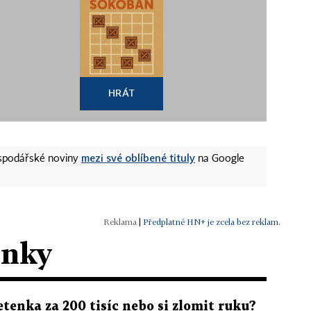
HRÁT
mezi své oblíbené tituly
ospodářské noviny
na Google
|
Předplatné HN+ je zcela bez reklam.
ánky
etenka za 200 tisíc nebo si zlomit ruku?