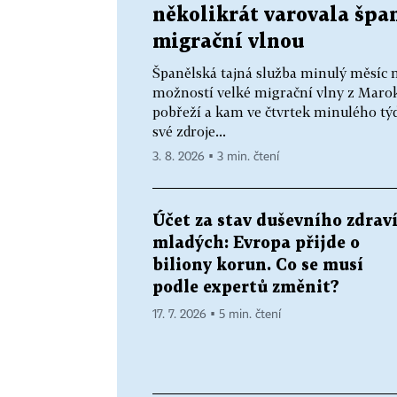
několikrát varovala špa
migrační vlnou
Španělská tajná služba minulý měsíc n
možností velké migrační vlny z Marok
pobřeží a kam ve čtvrtek minulého tý
své zdroje...
3. 8. 2026 ▪ 3 min. čtení
Účet za stav duševního zdrav
mladých: Evropa přijde o
biliony korun. Co se musí
podle expertů změnit?
17. 7. 2026 ▪ 5 min. čtení