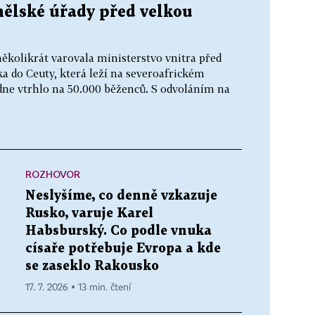
nělské úřady před velkou
ěkolikrát varovala ministerstvo vnitra před
a do Ceuty, která leží na severoafrickém
dne vtrhlo na 50.000 běženců. S odvoláním na
ROZHOVOR
í
Neslyšíme, co denně vzkazuje
Rusko, varuje Karel
Habsburský. Co podle vnuka
císaře potřebuje Evropa a kde
se zaseklo Rakousko
17. 7. 2026 ▪ 13 min. čtení