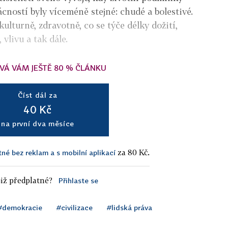
cností byly víceméně stejné: chudé a bolestivé.
kulturně, zdravotně, co se týče délky dožití,
vlivu a tak dále.
VÁ VÁM JEŠTĚ 80 % ČLÁNKU
Číst dál za
40 Kč
na první dva měsíce
za 80 Kč.
tné bez reklam a s mobilní aplikací
iž předplatné?
Přihlaste se
#demokracie
#civilizace
#lidská práva