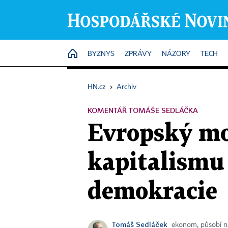
HOME
BYZNYS
ZPRÁVY
NÁZORY
TECH
HN.cz
›
Archiv
KOMENTÁŘ TOMÁŠE SEDLÁČKA
Evropský mod
kapitalismu 
demokracie
Tomáš Sedláček
ekonom, působí na