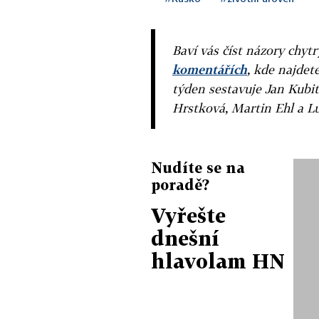
Baví vás číst názory chytr
komentářích
, kde najdet
týden sestavuje Jan Kubit
Hrstková, Martin Ehl a L
Nudíte se na
poradě?
Vyřešte
dnešní
hlavolam HN