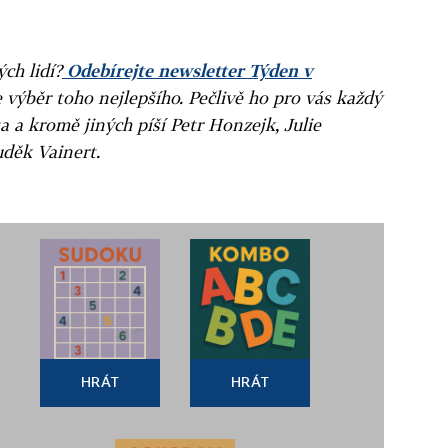
ých lidí?
Odebírejte newsletter Týden v
e výběr toho nejlepšího. Pečlivě ho pro vás každý
a a kromě jiných píší Petr Honzejk, Julie
uděk Vainert.
HRÁT
HRÁT