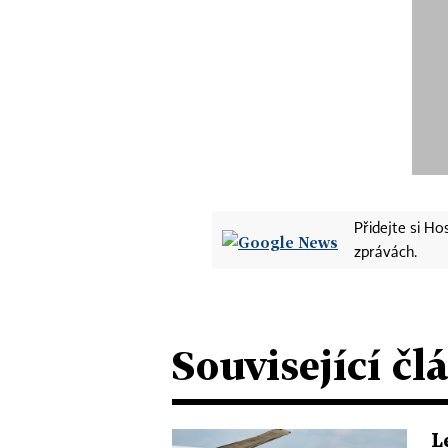
Přidejte si H
zprávách.
Související čl
L