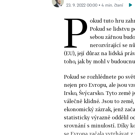
23. 9. 2022 00:00 ▪ 4 min. čtení
P
okud tuto hru zahr
Pokud se lidstvu p
sebou zářnou budou
nerozvírající se 
(EU), její důraz na lidská p
toho, jak by mohl v budoucnu
Pokud se rozhlédnete po svě
nejen pro Evropu, ale jsou vz
Irsko, Švýcarsko. Tyto země j
válečně klidné. Jsou to země
ekonomický zázrak, jenž zača
statisticky výrazně oddělil o
srovnání s minulostí. Díky k
se Evropa začala vytrhávat z 