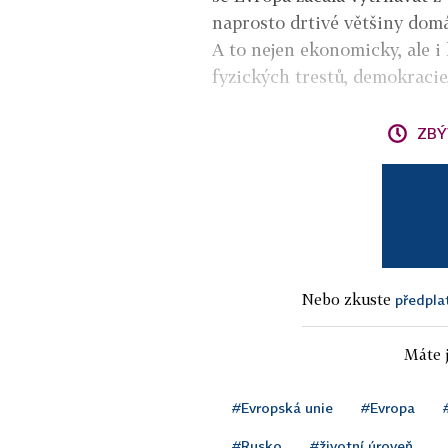
naprosto drtivé většiny domá
A to nejen ekonomicky, ale i 
fyzických trestů, demokracie, 
ZBÝ
Nebo zkuste
předpla
Máte j
#Evropská unie
#Evropa
#Rusko
#životní úroveň