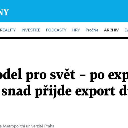
ARCHIV
REALITY
INVESTICE
PODCASTY
HRY
PročNe
D
el pro svět – po ex
snad přijde export 
 Metropolitní univerzitě Praha