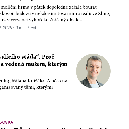
moliční firma v pátek dopoledne začala bourat
škovou budovu v někdejším továrním areálu ve Zlíně,
erá v červenci vyhořela. Zničený objekt...
 8. 2026 ▪ 3 min. čtení
slícího stáda“. Proč
da vedená mužem, kterým
ppening Milana Knížáka. A něco na
rganizovaný těmi, kterými
SOVKA