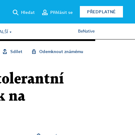
PŘEDPLATNÉ
Hledat
Přihlásit se
BeNative
ALŠÍ
Sdílet
Odemknout známému
tolerantní
k na