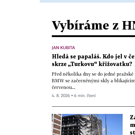
Vybíráme z H
JAN KUBITA
Hledá se papaláš. Kdo jel v
skrze „Turkovu“ křižovatku?
Před několika dny se do jedné pražské
BMW se začerněnými skly a blikající
červenou...
4. 8. 2026 ▪ 6 min. čtení
Z
m
s