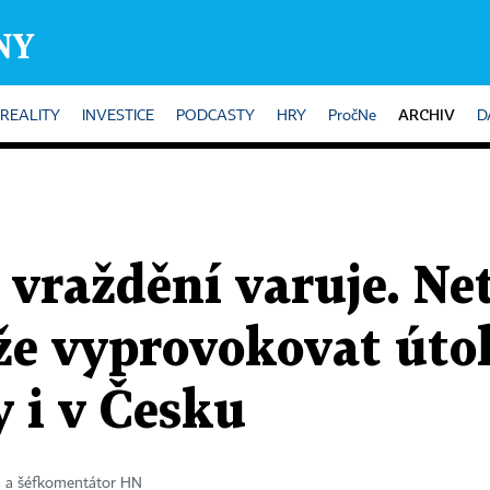
ARCHIV
REALITY
INVESTICE
PODCASTY
HRY
PročNe
D
 vraždění varuje. Ne
že vyprovokovat úto
 i v Česku
a a šéfkomentátor HN