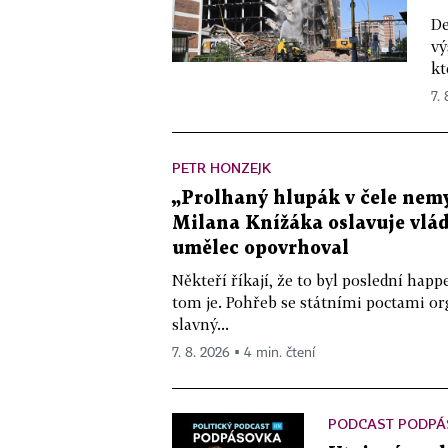
De
vý
kt
7.
PETR HONZEJK
„Prolhaný hlupák v čele nemy
Milana Knížáka oslavuje vlá
umělec opovrhoval
Někteří říkají, že to byl poslední ha
tom je. Pohřeb se státními poctami o
slavný...
7. 8. 2026 ▪ 4 min. čtení
PODCAST PODPÁ