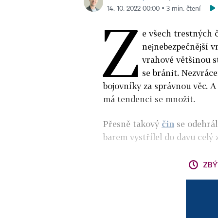
14. 10. 2022 00:00 ▪ 3 min. čtení
Z
e všech trestných č
nejnebezpečnější vr
vrahové většinou st
se bránit. Nezvráce
bojovníky za správnou věc. A 
má tendenci se množit.
Přesně takový
čin
se odehrál 
barem vystřílel do davu celý z
ZBÝ