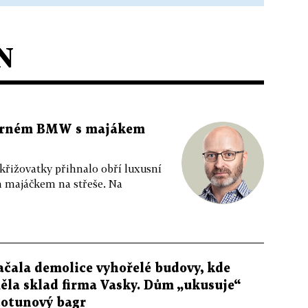
N
 černém BMW s majákem
 křižovatky přihnalo obří luxusní
m majáčkem na střeše. Na
ačala demolice vyhořelé budovy, kde
ěla sklad firma Vasky. Dům „ukusuje“
totunový bagr