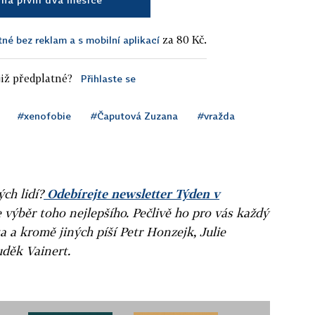
za 80 Kč.
tné bez reklam a s mobilní aplikací
iž předplatné?
Přihlaste se
#xenofobie
#Čaputová Zuzana
#vražda
ých lidí?
Odebírejte newsletter Týden v
e výběr toho nejlepšího. Pečlivě ho pro vás každý
a a kromě jiných píší Petr Honzejk, Julie
uděk Vainert.