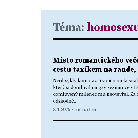
Téma:
homosexu
Místo romantického veče
cestu taxíkem na rande, 
Neobvyklý konec až u soudu měla snaha
který si domluvil na gay seznamce s P
domluvený milenec mu neotevřel. Za z
odškodné...
2. 1. 2026 ▪ 5 min. čtení