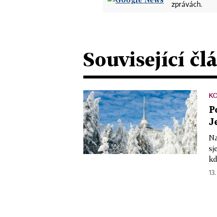
zprávách.
Související čl
K
P
J
Na
sj
kd
13.