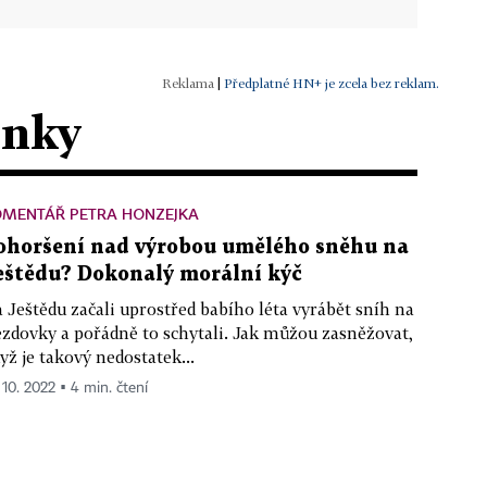
|
Předplatné HN+ je zcela bez reklam.
ánky
OMENTÁŘ PETRA HONZEJKA
ohoršení nad výrobou umělého sněhu na
eštědu? Dokonalý morální kýč
 Ještědu začali uprostřed babího léta vyrábět sníh na
ezdovky a pořádně to schytali. Jak můžou zasněžovat,
yž je takový nedostatek...
 10. 2022 ▪ 4 min. čtení