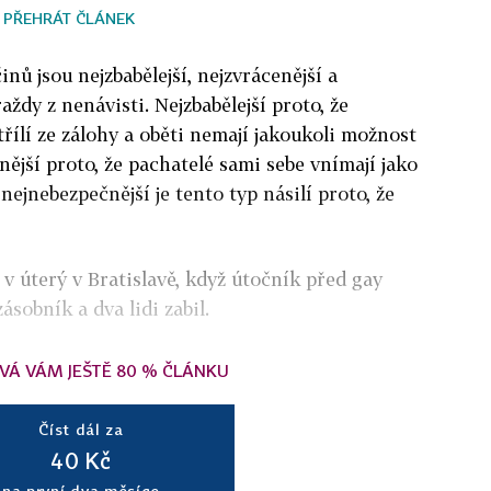
PŘEHRÁT ČLÁNEK
inů jsou nejzbabělejší, nejzvrácenější a
aždy z nenávisti. Nejzbabělejší proto, že
řílí ze zálohy a oběti nemají jakoukoli možnost
nější proto, že pachatelé sami sebe vnímají jako
nejnebezpečnější je tento typ násilí proto, že
v úterý v Bratislavě, když útočník před gay
ásobník a dva lidi zabil.
VÁ VÁM JEŠTĚ 80 % ČLÁNKU
Číst dál za
40 Kč
na první dva měsíce