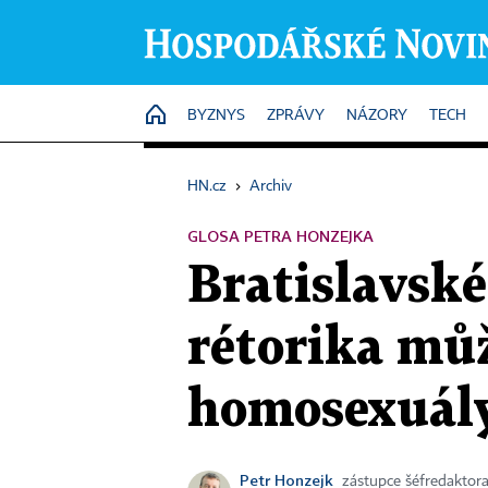
HOME
BYZNYS
ZPRÁVY
NÁZORY
TECH
HN.cz
›
Archiv
GLOSA PETRA HONZEJKA
Bratislavské
rétorika mů
homosexuály
Petr Honzejk
zástupce šéfredaktor