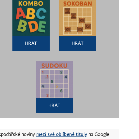
HRÁT
HRÁT
HRÁT
mezi své oblíbené tituly
ospodářské noviny
na Google