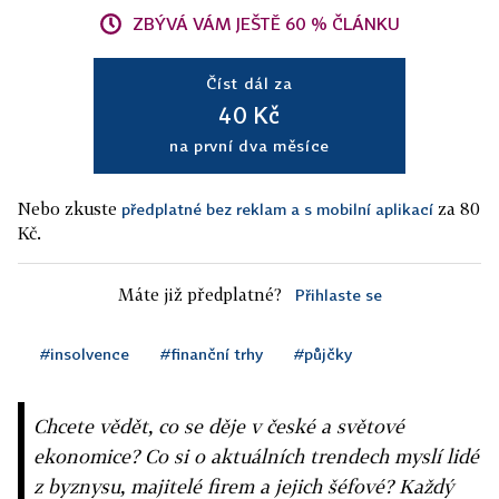
ZBÝVÁ VÁM JEŠTĚ 60 % ČLÁNKU
Číst dál za
40 Kč
na první dva měsíce
Nebo zkuste
za 80
předplatné bez reklam a s mobilní aplikací
Kč.
Máte již předplatné?
Přihlaste se
#insolvence
#finanční trhy
#půjčky
Chcete vědět, co se děje v české a světové
ekonomice? Co si o aktuálních trendech myslí lidé
z byznysu, majitelé firem a jejich šéfové? Každý