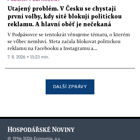
Utajený problém. V Česku se chystají
první volby, kdy sítě blokují politickou
reklamu. A hlavní oběť je nečekaná
V Podpásovce se tentokrát věnujeme tématu, o kterém
se vůbec nemluví. Meta začala blokovat politickou
reklamu na Facebooku a Instagramu a...
7. 8. 2026 ▪ 55:23 min.
DALŠÍ ZPRÁVY
©
1996-2026
Economia, a.s.