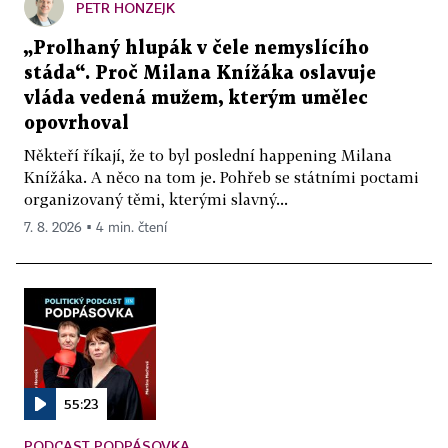
PETR HONZEJK
„Prolhaný hlupák v čele nemyslícího
stáda“. Proč Milana Knížáka oslavuje
vláda vedená mužem, kterým umělec
opovrhoval
Někteří říkají, že to byl poslední happening Milana
Knížáka. A něco na tom je. Pohřeb se státními poctami
organizovaný těmi, kterými slavný...
7. 8. 2026 ▪ 4 min. čtení
55:23
PODCAST PODPÁSOVKA