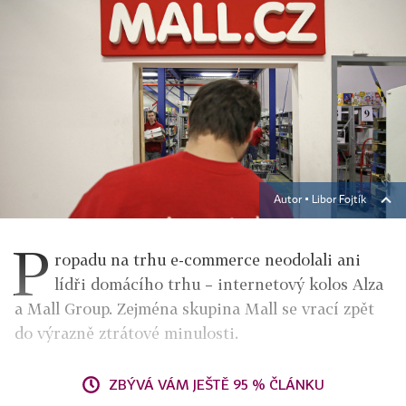
Autor ▪
Libor Fojtík
P
ropadu na trhu e-commerce neodolali ani
lídři domácího trhu – internetový kolos Alza
a Mall Group. Zejména skupina Mall se vrací zpět
do výrazně ztrátové minulosti.
ZBÝVÁ VÁM JEŠTĚ 95 % ČLÁNKU