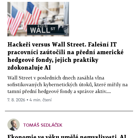
Hackeři versus Wall Street. Falešní IT
pracovníci zaútočili na přední americké
hedgeové fondy, jejich praktiky
zdokonaluje AI
Wall Street v posledních dnech zasáhla vlna
sofistikovaných kybernetických útoků, které mířily na
tamní přední hedgeové fondy a správce aktiv....
7. 8. 2026 ▪ 4 min. čtení
TOMÁŠ SEDLÁČEK
Ekonomie ve věku umělé nemyslivosti. AI