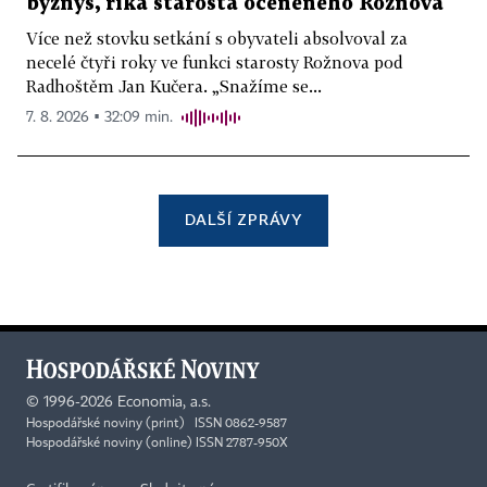
byznys, říká starosta oceněného Rožnova
Více než stovku setkání s obyvateli absolvoval za
necelé čtyři roky ve funkci starosty Rožnova pod
Radhoštěm Jan Kučera. „Snažíme se...
7. 8. 2026 ▪ 32:09 min.
DALŠÍ ZPRÁVY
©
1996-2026
Economia, a.s.
Hospodářské noviny (print) ISSN 0862-9587
Hospodářské noviny (online) ISSN 2787-950X