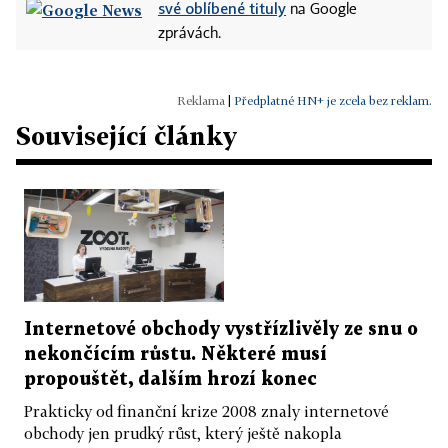
své oblíbené tituly
na Google
zprávách.
|
Předplatné HN+ je zcela bez reklam.
Související články
Internetové obchody vystřízlivěly ze snu o
nekončícím růstu. Některé musí
propouštět, dalším hrozí konec
Prakticky od finanční krize 2008 znaly internetové
obchody jen prudký růst, který ještě nakopla