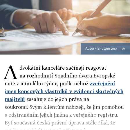
Autor ▪
Shutterstock
A
dvokátní kanceláře začínají reagovat
na rozhodnutí Soudního dvora Evropské
unie z minulého týdne, podle něhož
zveřejnění
jmen koncových vlastníků v evidenci skutečných
majitelů
zasahuje do jejich práva na
soukromí. Svým klientům nabízejí, že jim pomohou
s odstraněním jejich jména z veřejného registru.
Byť současná česká právní úprava stále říká, že