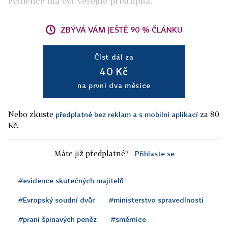
evidence má být veřejně přístupná.
ZBÝVÁ VÁM JEŠTĚ 90 % ČLÁNKU
Číst dál za
40 Kč
na první dva měsíce
Nebo zkuste
za 80
předplatné bez reklam a s mobilní aplikací
Kč.
Máte již předplatné?
Přihlaste se
#evidence skutečných majitelů
#Evropský soudní dvůr
#ministerstvo spravedlnosti
#praní špinavých peněz
#směrnice