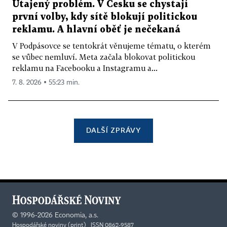
Utajený problém. V Česku se chystají
první volby, kdy sítě blokují politickou
reklamu. A hlavní oběť je nečekaná
V Podpásovce se tentokrát věnujeme tématu, o kterém
se vůbec nemluví. Meta začala blokovat politickou
reklamu na Facebooku a Instagramu a...
7. 8. 2026 ▪ 55:23 min.
DALŠÍ ZPRÁVY
©
1996-2026
Economia, a.s.
Hospodářské noviny (print) ISSN 0862-9587