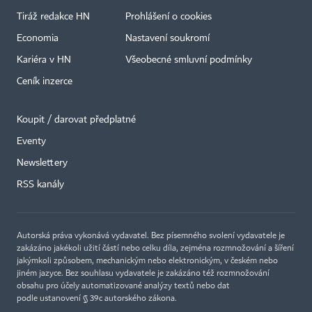
Tiráž redakce HN
Prohlášení o cookies
Economia
Nastavení soukromí
Kariéra v HN
Všeobecné smluvní podmínky
Ceník inzerce
Koupit / darovat předplatné
Eventy
Newslettery
RSS kanály
Autorská práva vykonává vydavatel. Bez písemného svolení vydavatele je
zakázáno jakékoli užití částí nebo celku díla, zejména rozmnožování a šíření
jakýmkoli způsobem, mechanickým nebo elektronickým, v českém nebo
jiném jazyce. Bez souhlasu vydavatele je zakázáno též rozmnožování
obsahu pro účely automatizované analýzy textů nebo dat
podle ustanovení § 39c autorského zákona.