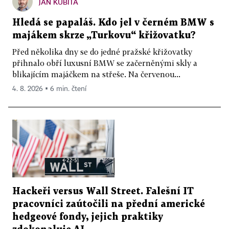
JAN KUBITA
Hledá se papaláš. Kdo jel v černém BMW s
majákem skrze „Turkovu“ křižovatku?
Před několika dny se do jedné pražské křižovatky
přihnalo obří luxusní BMW se začerněnými skly a
blikajícím majáčkem na střeše. Na červenou...
4. 8. 2026 ▪ 6 min. čtení
Hackeři versus Wall Street. Falešní IT
pracovníci zaútočili na přední americké
hedgeové fondy, jejich praktiky