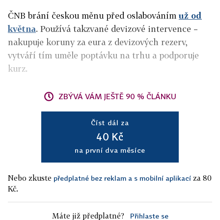
ČNB brání českou měnu před oslabováním
už od
května
. Používá takzvané devizové intervence –
nakupuje koruny za eura z devizových rezerv,
vytváří tím uměle poptávku na trhu a podporuje
kurz.
ZBÝVÁ VÁM JEŠTĚ 90 % ČLÁNKU
Číst dál za
40 Kč
na první dva měsíce
Nebo zkuste
za 80
předplatné bez reklam a s mobilní aplikací
Kč.
Máte již předplatné?
Přihlaste se