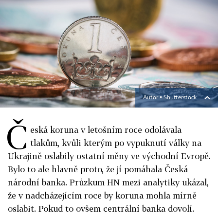
Autor ▪
Shutterstock
Č
eská koruna v letošním roce odolávala
tlakům, kvůli kterým po vypuknutí války na
Ukrajině oslabily ostatní měny ve východní Evropě.
Bylo to ale hlavně proto, že jí pomáhala Česká
národní banka. Průzkum HN mezi analytiky ukázal,
že v nadcházejícím roce by koruna mohla mírně
oslabit. Pokud to ovšem centrální banka dovolí.