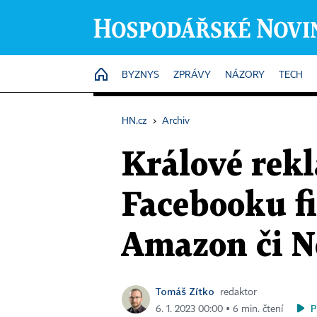
HOME
BYZNYS
ZPRÁVY
NÁZORY
TECH
HN.cz
›
Archiv
Králové rekl
Facebooku fi
Amazon či Ne
Tomáš Zítko
redaktor
P
6. 1. 2023 00:00 ▪ 6 min. čtení