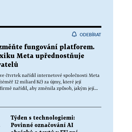
ODEBÍRAT
 změňte fungování platforem.
xiku Meta upřednostňuje
vatelů
e čtvrtek nařídil internetové společnosti Meta
téměř 12 miliard Kč) za újmy, které její
rmě nařídil, aby změnila způsob, jakým její...
Týden s technologiemi:
Povinné označování AI
é