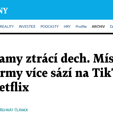
ARCHIV
REALITY
INVESTICE
PODCASTY
HRY
PročNe
D
amy ztrácí dech. Mí
rmy více sází na Tik
tflix
ŘEHRÁT ČLÁNEK