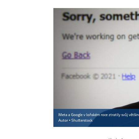
Meta a Google v loňském roce ztratily svůj větši
Autor ▪
Shutterstock