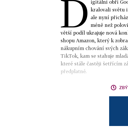
D
igitální obři G
kralovali světu 
ale nyní přichá
méně než polovi
větší podíl ukrajuje nová ko
shopu Amazon, který k zobra
nákupním chování svých zákaz
TikTok, kam se stahuje mladá
které stále častěji šetřícím
předplatné.
ZBÝ