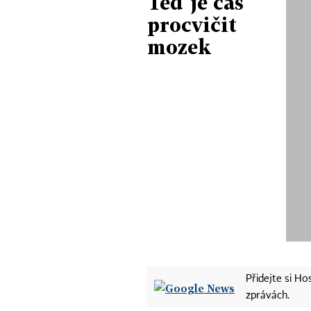
Teď je čas
procvičit
mozek
Přidejte si H
zprávách.