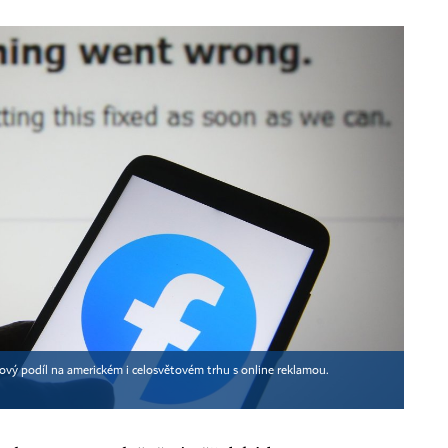
nový podíl na americkém i celosvětovém trhu s online reklamou.