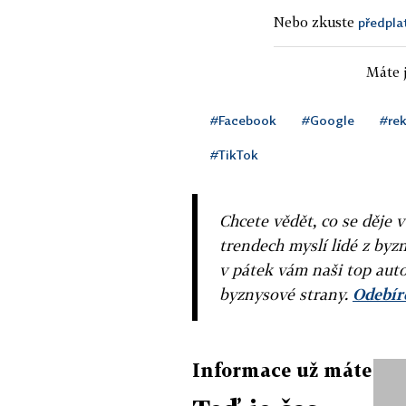
Nebo zkuste
předpla
Máte j
#Facebook
#Google
#re
#TikTok
Chcete vědět, co se děje 
trendech myslí lidé z byzn
v pátek vám naši top auto
byznysové strany.
Odebíre
Informace už máte