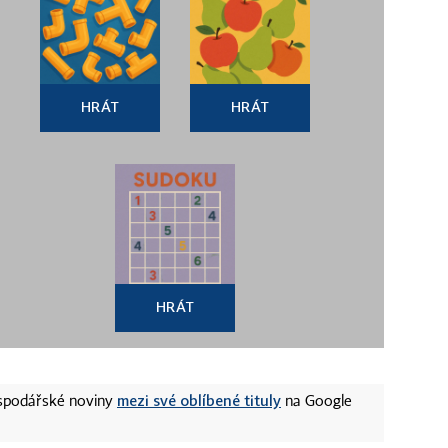
HRÁT
HRÁT
HRÁT
mezi své oblíbené tituly
ospodářské noviny
na Google