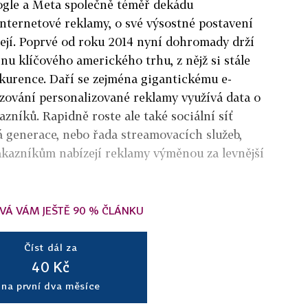
oogle a Meta společně téměř dekádu
internetové reklamy, o své výsostné postavení
zejí. Poprvé od roku 2014 nyní dohromady drží
nu klíčového amerického trhu, z nějž si stále
nkurence. Daří se zejména gigantickému e-
zování personalizované reklamy využívá data o
níků. Rapidně roste ale také sociální síť
 generace, nebo řada streamovacích služeb,
 zákazníkům nabízejí reklamy výměnou za levnější
VÁ VÁM JEŠTĚ 90 % ČLÁNKU
Číst dál za
40 Kč
na první dva měsíce