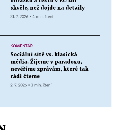
obrázků a textů v EU zní
skvěle, než dojde na detaily
31. 7. 2026 ▪ 4 min. čtení
KOMENTÁŘ
Sociální sítě vs. klasická
média. Žijeme v paradoxu,
nevěříme zprávám, které tak
rádi čteme
2. 7. 2026 ▪ 3 min. čtení
N