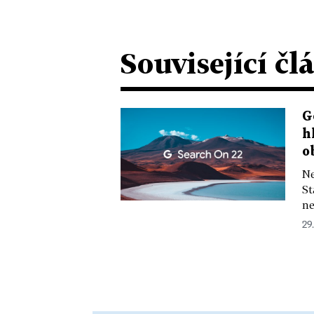
Související čl
G
h
o
Ne
St
ne
29