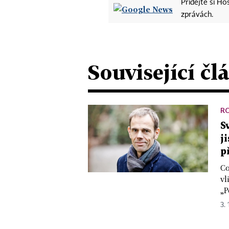
Přidejte si H
zprávách.
Související čl
R
S
j
p
Co
vl
„P
3. 