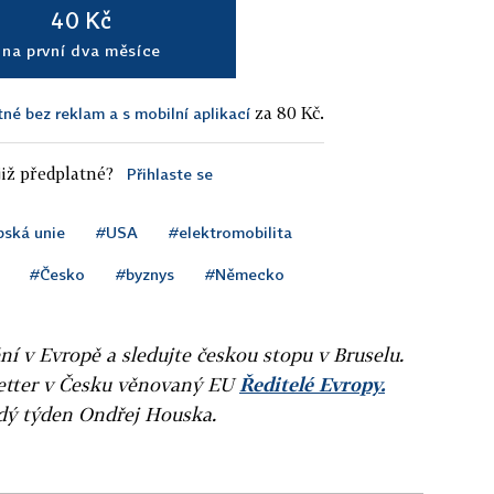
40 Kč
na první dva měsíce
za 80 Kč.
tné bez reklam a s mobilní aplikací
iž předplatné?
Přihlaste se
pská unie
#USA
#elektromobilita
#Česko
#byznys
#Německo
ní v Evropě a sledujte českou stopu v Bruselu.
letter v Česku věnovaný EU
Ředitelé Evropy.
ždý týden Ondřej Houska.