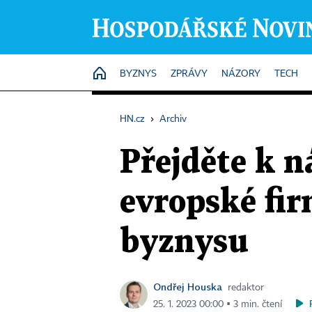
HOME
BYZNYS
ZPRÁVY
NÁZORY
TECH
HN.cz
›
Archiv
Přejděte k n
evropské fir
byznysu
Ondřej Houska
redaktor
25. 1. 2023 00:00 ▪ 3 min. čtení