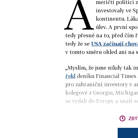
A
meričtí politici 
investovaly ve S
kontinentu. Láka
úlev. A první sp
tedy přesně na to, před čím 
tedy že se
USA začínají chov
v tomto směru ohled ani na s
„Myslím, že jsme nikdy tak in
řekl
deníku Financial Times J
pro zahraniční investory v 
kolegové z Georgie, Michigan
se vydali do Evropy a snaží 
ZBÝ