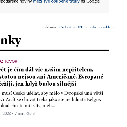
mezi své oblíbené tituly
ospodářské noviny
na Google
|
Předplatné HN+ je zcela bez reklam.
ánky
OZHOVOR
vět je čím dál víc naším nepřítelem,
istotou nejsou ani Američané. Evropané
řežijí, jen když budou silnější
 musí Česko udělat, aby mělo v Evropské unii větší
iv? Začít se chovat třeba jako stejně lidnatá Belgie.
okud chcete mít vliv, měli...
1. 2023 ▪ 7 min. čtení