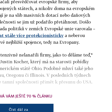
začali přesvědčovat evropské firmy, aby
pojených státech, a nikoliv doma na evropském
jí je na slib masivních dotací nebo daňových
olečnosti se jim už podařilo přetáhnout. Došlo
řada politiků v zemích Evropské unie varovala –
at stále více protekcionisticky
a neberou
vé nejbližší spojence, tedy na Evropany.
tenzivně nelanařili firmy, jako to děláme teď,“
ustin Kocher, který má na starosti pobídky
americkém státě Ohio. Podobně mluví také jeho
u, Oregonu či Illinois. V posledních týdnech
se tamní společnosti přimět k přesunu do USA.
VÁ VÁM JEŠTĚ 70 % ČLÁNKU
Číst dál za