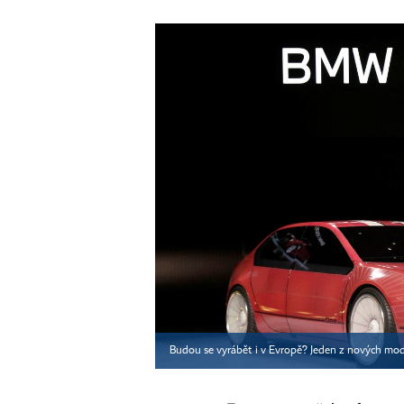
Budou se vyrábět i v Evropě? Jeden z nových m