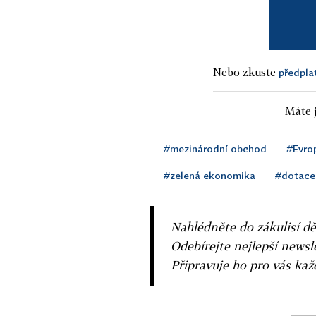
Nebo zkuste
předpla
Máte j
#mezinárodní obchod
#Evro
#zelená ekonomika
#dotace
Nahlédněte do zákulisí dě
Odebírejte nejlepší news
Připravuje ho pro vás ka