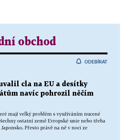
dní obchod
ODEBÍRAT
uvalil cla na EU a desítky
tátům navíc pohrozil něčím
eré mají velký problém s využíváním nucené
všechny ostatní země Evropské unie nebo třeba
i Japonsko. Přesto právě na ně v noci ze