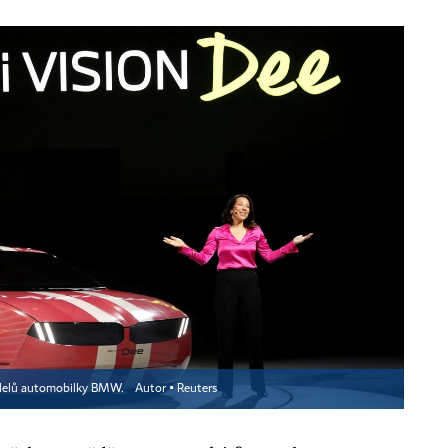
odelů automobilky BMW.
Autor ▪
Reuters