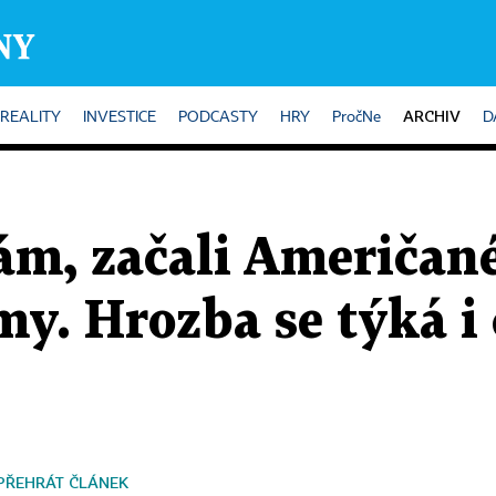
ARCHIV
REALITY
INVESTICE
PODCASTY
HRY
PročNe
D
ám, začali Američané
my. Hrozba se týká i
PŘEHRÁT ČLÁNEK