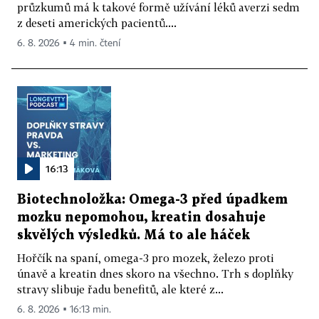
průzkumů má k takové formě užívání léků averzi sedm
z deseti amerických pacientů....
6. 8. 2026 ▪ 4 min. čtení
16:13
Biotechnoložka: Omega-3 před úpadkem
mozku nepomohou, kreatin dosahuje
skvělých výsledků. Má to ale háček
Hořčík na spaní, omega-3 pro mozek, železo proti
únavě a kreatin dnes skoro na všechno. Trh s doplňky
stravy slibuje řadu benefitů, ale které z...
6. 8. 2026 ▪ 16:13 min.