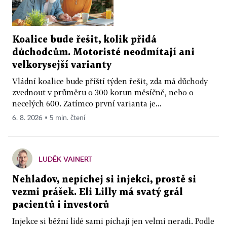
Koalice bude řešit, kolik přidá
důchodcům. Motoristé neodmítají ani
velkorysejší varianty
Vládní koalice bude příští týden řešit, zda má důchody
zvednout v průměru o 300 korun měsíčně, nebo o
necelých 600. Zatímco první varianta je...
6. 8. 2026 ▪ 5 min. čtení
LUDĚK VAINERT
Nehladov, nepíchej si injekci, prostě si
vezmi prášek. Eli Lilly má svatý grál
pacientů i investorů
Injekce si běžní lidé sami píchají jen velmi neradi. Podle