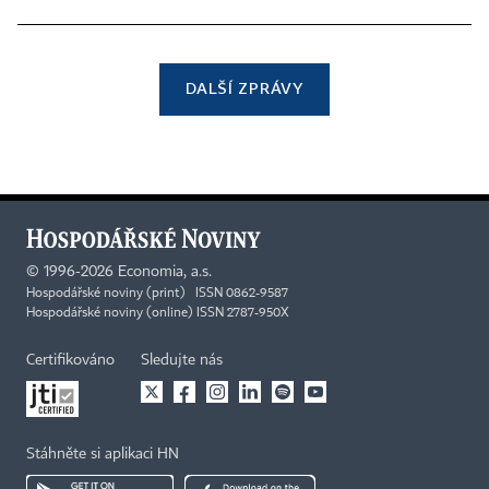
DALŠÍ ZPRÁVY
©
1996-2026
Economia, a.s.
Hospodářské noviny (print) ISSN 0862-9587
Hospodářské noviny (online) ISSN 2787-950X
Certifikováno
Sledujte nás
Stáhněte si aplikaci HN