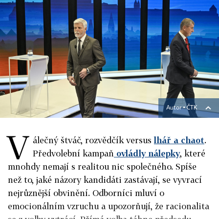
Autor ▪
ČTK
V
álečný štváč, rozvědčík versus
lhář a chaot
.
Předvolební kampaň
ovládly nálepky
, které
mnohdy nemají s realitou nic společného. Spíše
než to, jaké názory kandidáti zastávají, se vyvrací
nejrůznější obvinění. Odborníci mluví o
emocionálním vzruchu a upozorňují, že racionalita