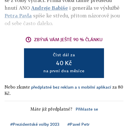
se z volby vytrácí. Přímá volba táhne předsedu
hnutí ANO
Andreje Babiše
i generála ve výslužbě
Petra Pavla
spíše ke středu, přitom názorově jsou
od sebe často daleko.
ZBÝVÁ VÁM JEŠTĚ 90 % ČLÁNKU
Číst dál za
40 Kč
na první dva měsíce
Nebo zkuste
za 80
předplatné bez reklam a s mobilní aplikací
Kč.
Máte již předplatné?
Přihlaste se
#Prezidentské volby 2023
#Pavel Petr