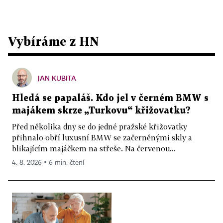
Vybíráme z HN
JAN KUBITA
Hledá se papaláš. Kdo jel v černém BMW s
majákem skrze „Turkovu“ křižovatku?
Před několika dny se do jedné pražské křižovatky
přihnalo obří luxusní BMW se začerněnými skly a
blikajícím majáčkem na střeše. Na červenou...
4. 8. 2026 ▪ 6 min. čtení