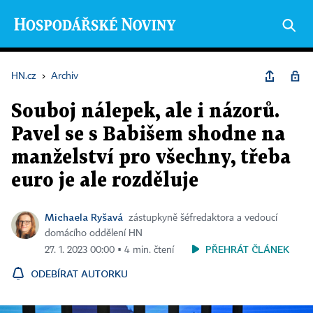
HN.cz
›
Archiv
Souboj nálepek, ale i názorů.
Pavel se s Babišem shodne na
manželství pro všechny, třeba
euro je ale rozděluje
Michaela Ryšavá
zástupkyně šéfredaktora a vedoucí
domácího oddělení HN
PŘEHRÁT ČLÁNEK
27. 1. 2023 00:00 ▪ 4 min. čtení
ODEBÍRAT AUTORKU