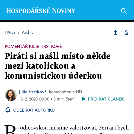
HN.cz
›
Archiv
KOMENTÁŘ JULIE HRSTKOVÉ
Piráti si našli místo někde
mezi katolickou a
komunistickou úderkou
Julie Hrstková
komentátorka HN
PŘEHRÁT ČLÁNEK
15. 2. 2023 00:00 ▪ 3 min. čtení
ODEBÍRAT AUTORKU
R
odičovskou musíme valorizovat, Ferrari bych