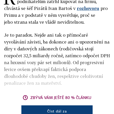
podnikatelům zatrhl kupovat na firmu,
chvástá se šéf Pirátů Ivan Bartoš v
rozhovoru
pro
Primu a v podstatě v něm vysvětluje, proč se
jeho strana stala ve vládě neviditelnou.
Je to paradox. Nejde ani tak o přímočaré
vyvolávání závisti, ba dokonce ani o upozornění na
díry v daňových zákonech (rodičovská stojí
rozpočet 32,5 miliardy ročně, zatímco odpočet DPH
na luxusní vozy pár set milionů). Od progresivní
levice ovšem překvapí faktická podpora
dlouhodobé chudoby žen, respektive celoživotní
penalizace žen za mateřství.
ZBÝVÁ VÁM JEŠTĚ 80 % ČLÁNKU
Číst dál za