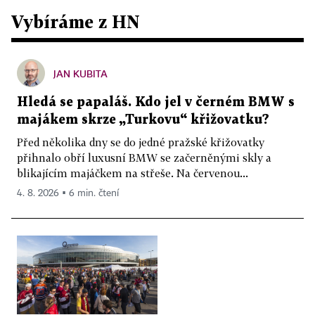
Vybíráme z HN
JAN KUBITA
Hledá se papaláš. Kdo jel v černém BMW s
majákem skrze „Turkovu“ křižovatku?
Před několika dny se do jedné pražské křižovatky
přihnalo obří luxusní BMW se začerněnými skly a
blikajícím majáčkem na střeše. Na červenou...
4. 8. 2026 ▪ 6 min. čtení