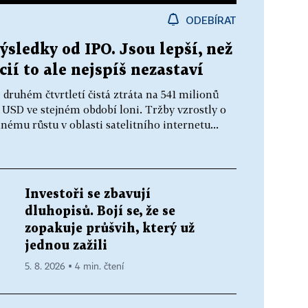
ODEBÍRAT
sledky od IPO. Jsou lepší, než
cií to ale nejspíš nezastaví
druhém čtvrtletí čistá ztráta na 541 milionů
y USD ve stejném období loni. Tržby vzrostly o
nému růstu v oblasti satelitního internetu...
Investoři se zbavují
dluhopisů. Bojí se, že se
zopakuje průšvih, který už
jednou zažili
5. 8. 2026 ▪ 4 min. čtení