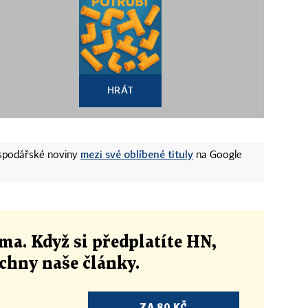
HRÁT
mezi své oblíbené tituly
ospodářské noviny
na Google
ma. Když si předplatíte HN,
echny naše články
.
ZA 80 KČ