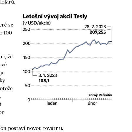
dolarů.
eré se
 o 100
í
ho, že
ové
i.
vky
rotože
.
t
or
ón postaví novou továrnu.