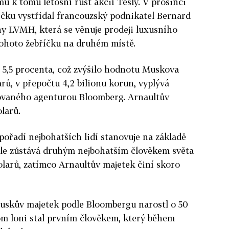
u k tomu letošní růst akcií Tesly. V prosinci
íčku vystřídal francouzský podnikatel Bernard
ny LVMH, která se věnuje prodeji luxusního
 tohoto žebříčku na druhém místě.
o 5,5 procenta, což zvýšilo hodnotu Muskova
arů, v přepočtu 4,2 bilionu korun, vyplývá
vovaného agenturou Bloomberg. Arnaultův
olarů.
pořadí nejbohatších lidí stanovuje na základě
le zůstává druhým nejbohatším člověkem světa
olarů, zatímco Arnaultův majetek činí skoro
uskův majetek podle Bloombergu narostl o 50
om loni stal prvním člověkem, který během