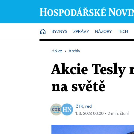
HOME
BYZNYS
ZPRÁVY
NÁZORY
TECH
HN.cz
›
Archiv
Akcie Tesly 
na světě
ČTK
red
,
1. 3. 2023 00:00 ▪ 2 min. čtení