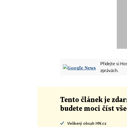
Přidejte si H
zprávách.
Tento článek
je
zdar
budete moci číst vš
Veškerý obsah HN.cz