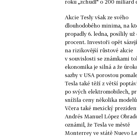
roku „zchudl“ o 200 miliard 
Akcie Tesly však ze svého
dlouhodobého minima, na kt
propadly 6. ledna, posílily už
procent. Investoři opět sázej
na rizikovější růstové akcie
v souvislosti se známkami to
ekonomika je silná a že úrok
sazby v USA porostou pomalej
Tesla také těží z větší poptá
po svých elektromobilech, p
snížila ceny několika modelů
Včera také mexický preziden
Andrés Manuel López Obrad
oznámil, že Tesla ve městě
Monterrey ve státě Nuevo Le