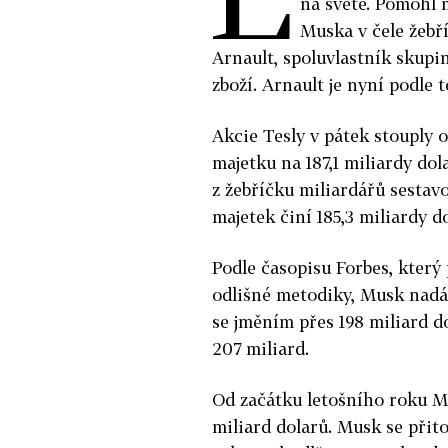
na světě. Pomohl m
Muska v čele žebř
Arnault, spoluvlastník skupi
zboží. Arnault je nyní podle
Akcie Tesly v pátek stouply 
majetku na 187,1 miliardy dol
z žebříčku miliardářů sesta
majetek činí 185,3 miliardy d
Podle časopisu Forbes, který 
odlišné metodiky, Musk nadá
se jměním přes 198 miliard d
207 miliard.
Od začátku letošního roku M
miliard dolarů. Musk se přit