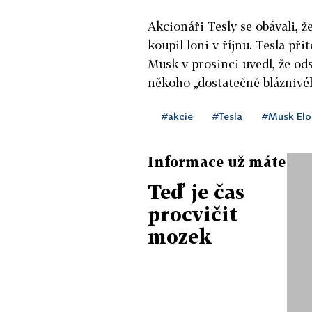
Akcionáři Tesly se obávali, ž
koupil loni v říjnu. Tesla př
Musk v prosinci uvedl, že ods
někoho „dostatečně bláznivého
#akcie
#Tesla
#Musk Elo
Informace už máte
Teď je čas
procvičit
mozek