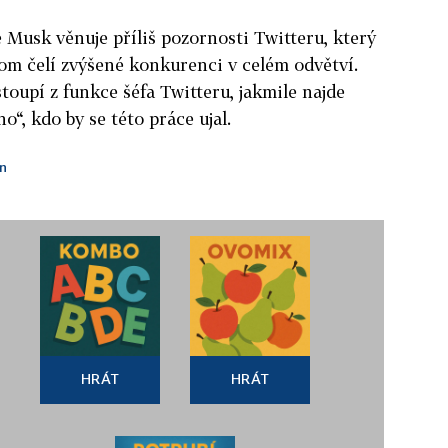
e Musk věnuje příliš pozornosti Twitteru, který
itom čelí zvýšené konkurenci v celém odvětví.
toupí z funkce šéfa Twitteru, jakmile najde
“, kdo by se této práce ujal.
n
HRÁT
HRÁT