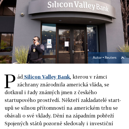
Autor ▪
Reuters
P
ád
Silicon Valley Bank
, kterou v rámci
záchrany znárodnila americká vláda, se
dotknul i řady známých jmen z českého
startupového prostředí. Někteří zakladatelé start-
upů se silnou přítomností na americkém trhu se
obávali o své vklady. Dění na západním pobřeží
Spojených států pozorně sledovaly i investiční