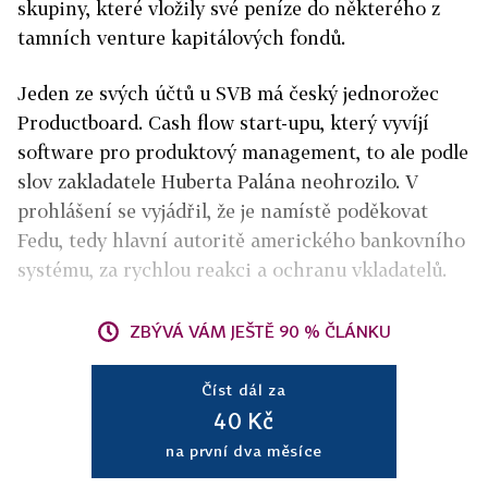
skupiny, které vložily své peníze do některého z
tamních venture kapitálových fondů.
Jeden ze svých účtů u SVB má český jednorožec
Productboard. Cash flow start-upu, který vyvíjí
software pro produktový management, to ale podle
slov zakladatele Huberta Palána neohrozilo. V
prohlášení se vyjádřil, že je namístě poděkovat
Fedu, tedy hlavní autoritě amerického bankovního
systému, za rychlou reakci a ochranu vkladatelů.
ZBÝVÁ VÁM JEŠTĚ 90 % ČLÁNKU
Číst dál za
40 Kč
na první dva měsíce