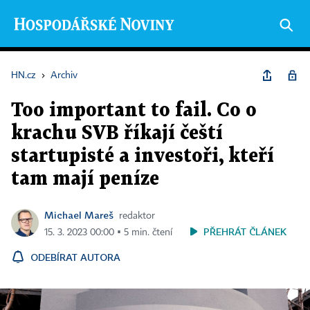
HN.cz
›
Archiv
Too important to fail. Co o
krachu SVB říkají čeští
startupisté a investoři, kteří
tam mají peníze
Michael Mareš
redaktor
PŘEHRÁT ČLÁNEK
15. 3. 2023 00:00 ▪ 5 min. čtení
ODEBÍRAT AUTORA