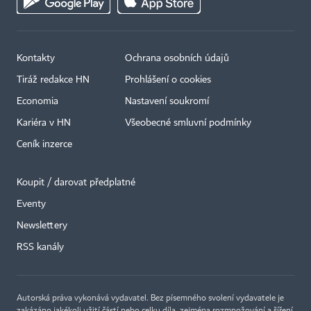
Kontakty
Ochrana osobních údajů
Tiráž redakce HN
Prohlášení o cookies
Economia
Nastavení soukromí
Kariéra v HN
Všeobecné smluvní podmínky
Ceník inzerce
Koupit / darovat předplatné
Eventy
Newslettery
RSS kanály
Autorská práva vykonává vydavatel. Bez písemného svolení vydavatele je
zakázáno jakékoli užití částí nebo celku díla, zejména rozmnožování a šíření