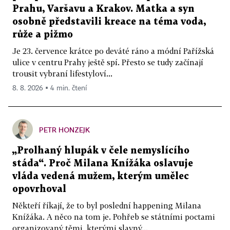
Prahu, Varšavu a Krakov. Matka a syn
osobně představili kreace na téma voda,
růže a pižmo
Je 23. července krátce po deváté ráno a módní Pařížská
ulice v centru Prahy ještě spí. Přesto se tudy začínají
trousit vybraní lifestyloví...
8. 8. 2026 ▪ 4 min. čtení
PETR HONZEJK
„Prolhaný hlupák v čele nemyslícího
stáda“. Proč Milana Knížáka oslavuje
vláda vedená mužem, kterým umělec
opovrhoval
Někteří říkají, že to byl poslední happening Milana
Knížáka. A něco na tom je. Pohřeb se státními poctami
organizovaný těmi, kterými slavný...