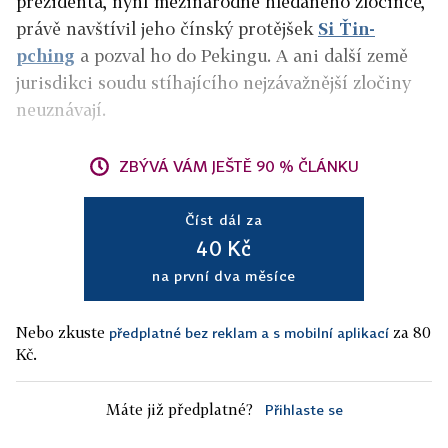
prezidenta, nyní mezinárodně hledaného zločince,
právě navštívil jeho čínský protějšek
Si Ťin-
pching
a pozval ho do Pekingu. A ani další země
jurisdikci soudu stíhajícího nejzávažnější zločiny
neuznávají.
ZBÝVÁ VÁM JEŠTĚ 90 % ČLÁNKU
Číst dál za
40 Kč
na první dva měsíce
Nebo zkuste
za 80
předplatné bez reklam a s mobilní aplikací
Kč.
Máte již předplatné?
Přihlaste se