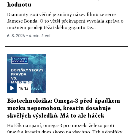
hodnotu
Diamanty jsou věčné je známý název filmu ze série
Jamese Bonda. O to větší překvapení vyvolala zpráva o
možném prodeji těžařského gigantu De...
6. 8. 2026 ▪ 4 min. čtení
16:13
Biotechnoložka: Omega-3 před úpadkem
mozku nepomohou, kreatin dosahuje
skvělých výsledků. Má to ale háček
Hořčík na spaní, omega-3 pro mozek, železo proti
únavě a kreatin dnes skoro na všechno. Trh s doplňky