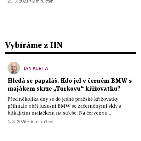
20. 3. 2023 ▪ 2 min. čtení
Vybíráme z HN
JAN KUBITA
Hledá se papaláš. Kdo jel v černém BMW s
majákem skrze „Turkovu“ křižovatku?
Před několika dny se do jedné pražské křižovatky
přihnalo obří luxusní BMW se začerněnými skly a
blikajícím majáčkem na střeše. Na červenou...
4. 8. 2026 ▪ 6 min. čtení