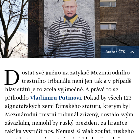
Autor ▪
ČTK
D
ostat své jméno na zatykač Mezinárodního
trestního tribunálu není jen tak a v případě
hlav států je to zcela výjimečné. A právě to se
přihodilo
Vladimiru Putinovi
. Pokud by všech 123
signatářských zemí Římského statutu, kterým byl
Mezinárodní trestní tribunál zřízený, dostálo svým
závazkům, nemohl by ruský prezident za hranice
takřka vystrčit nos. Nemusí si však zoufat, ruského