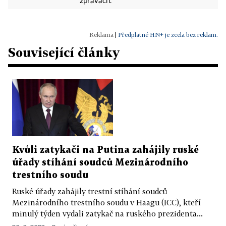
zprávách.
|
Předplatné HN+ je zcela bez reklam.
Související články
Kvůli zatykači na Putina zahájily ruské
úřady stíhání soudců Mezinárodního
trestního soudu
Ruské úřady zahájily trestní stíhání soudců
Mezinárodního trestního soudu v Haagu (ICC), kteří
minulý týden vydali zatykač na ruského prezidenta...