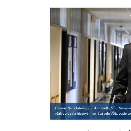
Děkana Národohospodářské fakulty VŠE Miroslava 
však dojde na hlasování senátu celé VŠE, bude t