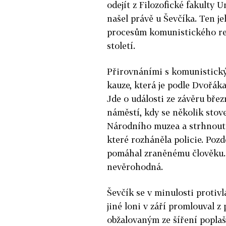
odejít z Filozofické fakulty U
našel právě u Ševčíka. Ten j
procesům komunistického re
století.
Přirovnáními s komunistický
kauze, která je podle Dvořák
Jde o události ze závěru bř
náměstí, kdy se několik stov
Národního muzea a strhnout z
které rozháněla policie. Pozd
pomáhal zraněnému člověku. 
nevěrohodná.
Ševčík se v minulosti proti
jiné loni v září promlouval 
obžalovaným ze šíření poplaš