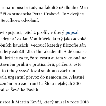
senátu působí tady na fakultě už dlouho. Mají
 říká studentka Petra Hrabová. Je z dvojice,
o Ševčíkovo odvolání.
vi spojenci, jejichž profily v úterý
popsal
tedry práva Jan Vondráček, který jako advokát
obních kauzách. Vedoucí katedry filozofie Ján
d lety založil Liberální akademii. A děkana se
lil kritice za to, že si cestu autem v koloně na
odstavném pruhu v protisměru, přičemž ještě
 to tehdy vysvětloval snahou o záchranu
vala urgentní převoz do nemocnice. „Vlastně
azeném pro záchranáře. Šlo o nějakých 300
tal se Ševčíka Pavlík.
historik Martin Kovář, který musel v roce 2018