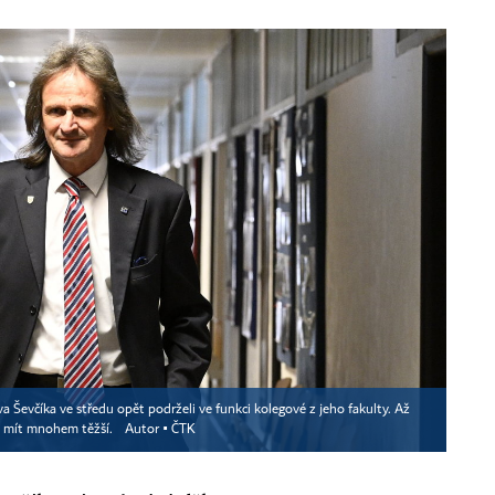
Ševčíka ve středu opět podrželi ve funkci kolegové z jeho fakulty. Až
o mít mnohem těžší.
Autor ▪
ČTK