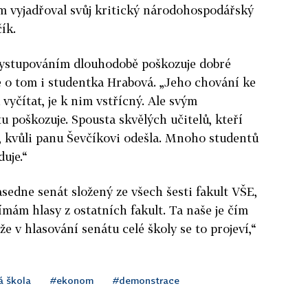
m vyjadřoval svůj kritický národohospodářský
čík.
vystupováním dlouhodobě poškozuje dobré
e o tom i studentka Hrabová. „Jeho chování ke
yčítat, je k nim vstřícný. Ale svým
 poškozuje. Spousta skvělých učitelů, kteří
 kvůli panu Ševčíkovi odešla. Mnoho studentů
duje.“
zasedne senát složený ze všech šesti fakult VŠE,
ímám hlasy z ostatních fakult. Ta naše je čím
že v hlasování senátu celé školy se to projeví,“
á škola
#ekonom
#demonstrace