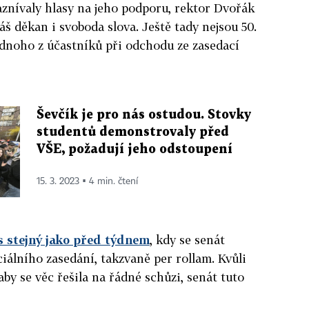
zaznívaly hlasy na jeho podporu, rektor Dvořák
š děkan i svoboda slova. Ještě tady nejsou 50.
jednoho z účastníků při odchodu ze zasedací
Ševčík je pro nás ostudou. Stovky
studentů demonstrovaly před
VŠE, požadují jeho odstoupení
15. 3. 2023 ▪ 4 min. čtení
s stejný jako před týdnem
, kdy se senát
ficiálního zasedání, takzvaně per rollam. Kvůli
by se věc řešila na řádné schůzi, senát tuto