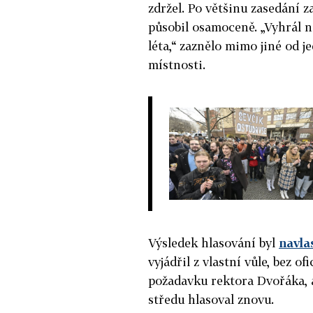
zdržel
. Po většinu zasedání 
působil osamoceně. „Vyhrál ná
léta,“ zaznělo mimo jiné od 
místnosti.
Výsledek hlasování byl
navla
vyjádřil z vlastní vůle, bez o
požadavku rektora Dvořáka, a
středu hlasoval znovu.