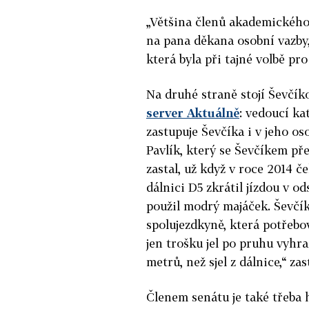
„Většina členů akademického 
na pana děkana osobní vazby,“
která byla při tajné volbě pr
Na druhé straně stojí Ševčíko
server Aktuálně
: vedoucí ka
zastupuje Ševčíka i v jeho os
Pavlík, který se Ševčíkem pře
zastal, už když v roce 2014 če
dálnici D5 zkrátil jízdou v 
použil modrý majáček.
Ševčík
spolujezdkyně, která potřebo
jen trošku jel po pruhu vyhr
metrů, než sjel z dálnice,“ zas
Členem senátu je také třeba 