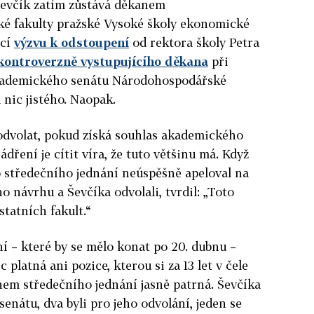
evčík zatím zůstává děkanem
é fakulty pražské Vysoké školy ekonomické
ící
výzvu k odstoupení
od rektora školy Petra
kontroverzně vystupujícího děkana
při
Akademického senátu Národohospodářské
 nic jistého. Naopak.
dvolat, pokud získá souhlas akademického
jádření je cítit víra, že tuto většinu má. Když
středečního jednání neúspěšně apeloval na
ho návrhu a Ševčíka odvolali, tvrdil: „Toto
tatních fakult.“
ní – které by se mělo konat po 20. dubnu –
platná ani pozice, kterou si za 13 let v čele
ěhem středečního jednání jasně patrná. Ševčíka
senátu, dva byli pro jeho odvolání, jeden se