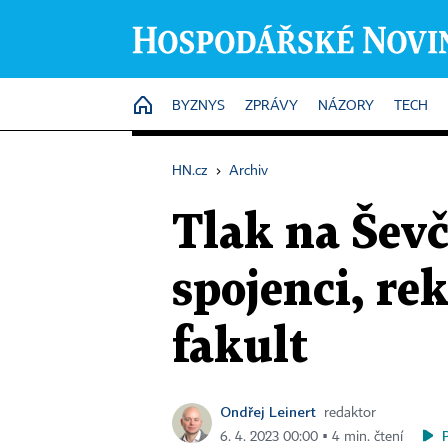
HOME
BYZNYS
ZPRÁVY
NÁZORY
TECH
HN.cz
›
Archiv
Tlak na Ševč
spojenci, re
fakult
Ondřej Leinert
redaktor
6. 4. 2023 00:00 ▪ 4 min. čtení