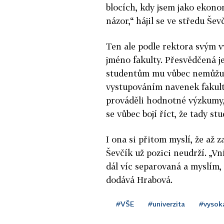
blocích, kdy jsem jako ekono
názor,“ hájil se ve středu Šev
Ten ale podle rektora svým 
jméno fakulty. Přesvědčená j
studentům mu vůbec nemůžu v
vystupováním navenek fakultu
prováděli hodnotné výzkumy,
se vůbec bojí říct, že tady stu
I ona si přitom myslí, že až 
Ševčík už pozici neudrží. „Vn
dál víc separovaná a myslím, 
dodává Hrabová.
#VŠE
#univerzita
#vysok