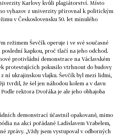
niverzity Karlovy kvůli plagiátorství. Místo
eho vyhazov z univerzity přirovnal k politickým
žimu v Československu 50. let minulého
m režimem Ševčík operuje i ve své současné
a poslední kapkou, proč tlačí na jeho odchod.
eznové protivládní demonstrace na Václavském
ek protestujících pokusilo vtrhnout do budovy
 ní ukrajinskou vlajku. Ševčík byl mezi lidmi,
ěji tvrdil, že šel jen náhodou kolem a v davu
Podle rektora Dvořáka je ale jeho obhajoba
vládních demonstrací účastnil opakovan
ě, mimo
z pódia na akci pořádané Ladislavem Vrabelem,
né zprávy. „Vždy jsem vystupoval v odborných