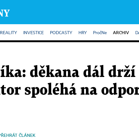
ARCHIV
REALITY
INVESTICE
PODCASTY
HRY
PročNe
D
íka: děkana dál drží
ktor spoléhá na odpo
PŘEHRÁT ČLÁNEK