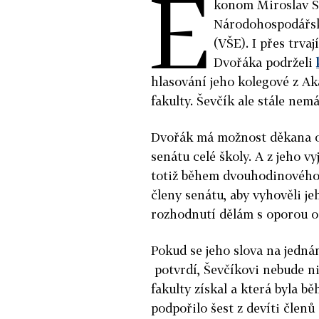
E
konom Miroslav Š
Národohospodářsk
(VŠE). I přes trvaj
Dvořáka podrželi
hlasování jeho kolegové z 
fakulty. Ševčík ale stále nemá
Dvořák má možnost děkana o
senátu celé školy. A z jeho vy
totiž během dvouhodinového 
členy senátu, aby vyhověli je
rozhodnutí dělám s oporou os
Pokud se jeho slova na jedná
potvrdí, Ševčíkovi nebude nic 
fakulty získal a která byla b
podpořilo šest z devíti členů 