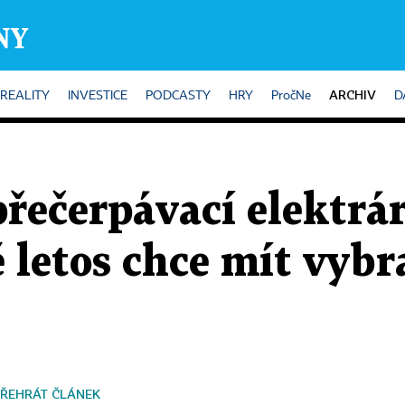
ARCHIV
REALITY
INVESTICE
PODCASTY
HRY
PročNe
D
přečerpávací elektrá
ě letos chce mít vyb
ŘEHRÁT ČLÁNEK