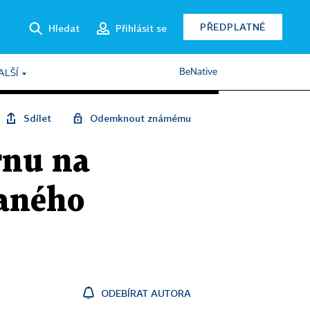
PŘEDPLATNÉ
Hledat
Přihlásit se
BeNative
ALŠÍ
Sdílet
Odemknout známému
rnu na
raného
ODEBÍRAT AUTORA