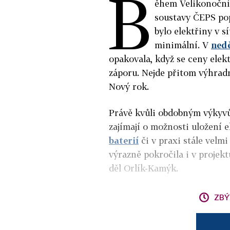
B
ěhem Velikonoční
soustavy ČEPS pop
bylo elektřiny v s
minimální. V
nedě
opakovala, když se ceny elek
záporu. Nejde přitom výhradně
Nový rok.
Právě kvůli obdobným výkyvům
zajímají o možnosti uložení e
baterií
či v praxi stále velm
výrazně pokročila i v projek
děl Orlík-Kamýk.
ZBÝ