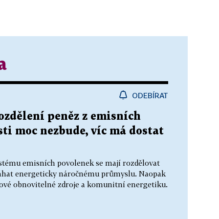
a
ODEBÍRAT
rozdělení peněz z emisních
ti moc nezbude, víc má dostat
stému emisních povolenek se mají rozdělovat
omáhat energeticky náročnému průmyslu. Naopak
ové obnovitelné zdroje a komunitní energetiku.