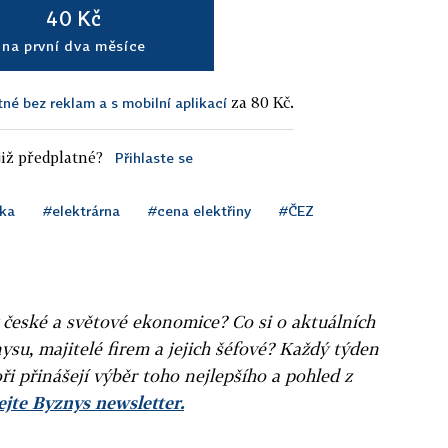
40 Kč
na první dva měsíce
za 80 Kč.
tné bez reklam a s mobilní aplikací
iž předplatné?
Přihlaste se
ika
#elektrárna
#cena elektřiny
#ČEZ
v české a světové ekonomice? Co si o aktuálních
ysu, majitelé firem a jejich šéfové? Každý týden
ři přinášejí výběr toho nejlepšího a pohled z
jte Byznys newsletter.