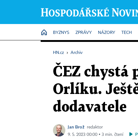
HOME
BYZNYS
ZPRÁVY
NÁZORY
TECH
HN.cz
›
Archiv
ČEZ chystá 
Orlíku. Ješt
dodavatele
Jan Brož
redaktor
P
9. 5. 2023 00:00 ▪ 3 min. čtení