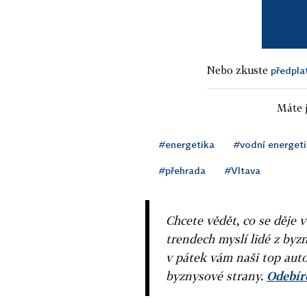
Nebo zkuste
předpla
Máte j
#energetika
#vodní energet
#přehrada
#Vltava
Chcete vědět, co se děje 
trendech myslí lidé z byzn
v pátek vám naši top auto
byznysové strany.
Odebíre