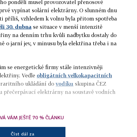
ho pondělí musel provozovatel přenosové
rvé vypínat solární elektrárny. O slunném dnu
íti příliš, vzhledem k volnu byla přitom spotřeba
li 30. dubna
se situace v menší intenzitě
třiny na denním trhu kvůli nadbytku dostaly do
 o jarní jev, v minusu byla elektřina třeba i na
 se energetické firmy stále intenzivněji
lektřiny. Vedle
obligátních velkokapacitních
i raritního ukládání do
vodíku
skupina ČEZ
tu přečerpávací elektrárny na soustavě vodních
VÁ VÁM JEŠTĚ 70 % ČLÁNKU
Číst dál za