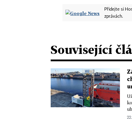
Přidejte si H
zprávách.
Související čl
Z
c
u
Už
ko
uh
22