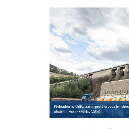
Přehradou na Orlíku zatím protéká voda jen shor
obrátit.
Autor ▪
Václav Vašků