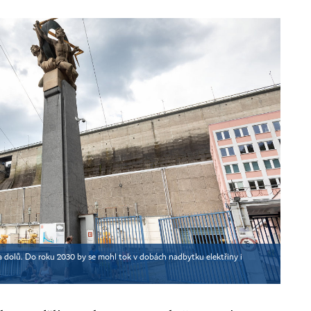
a dolů. Do roku 2030 by se mohl tok v dobách nadbytku elektřiny i