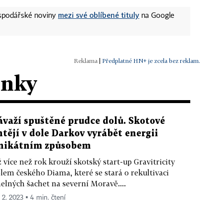
mezi své oblíbené tituly
ospodářské noviny
na Google
|
Předplatné HN+ je zcela bez reklam.
ánky
ávaží spuštěné prudce dolů. Skotové
htějí v dole Darkov vyrábět energii
nikátním způsobem
 více než rok krouží skotský start-up Gravitricity
lem českého Diama, které se stará o rekultivaci
elných šachet na severní Moravě....
. 2. 2023 ▪ 4 min. čtení