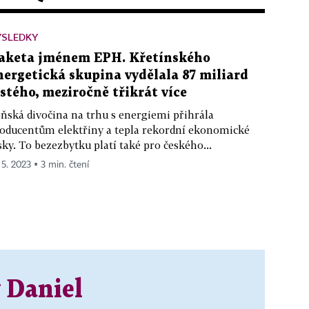
ÝSLEDKY
aketa jménem EPH. Křetínského
nergetická skupina vydělala 87 miliard
istého, meziročně třikrát více
ňská divočina na trhu s energiemi přihrála
oducentům elektřiny a tepla rekordní ekonomické
sky. To bezezbytku platí také pro českého...
 5. 2023 ▪ 3 min. čtení
 Daniel