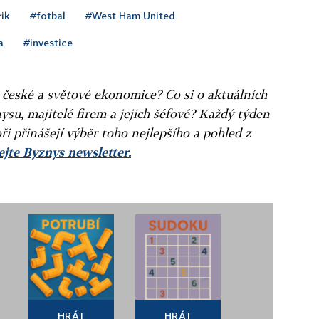
ik
#fotbal
#West Ham United
a
#investice
v české a světové ekonomice? Co si o aktuálních
ysu, majitelé firem a jejich šéfové? Každý týden
ři přinášejí výběr toho nejlepšího a pohled z
jte Byznys newsletter.
HRÁT
HRÁT