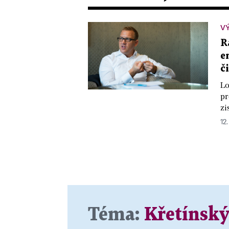
V
R
e
č
Lo
pr
zi
12.
Téma:
Křetínský