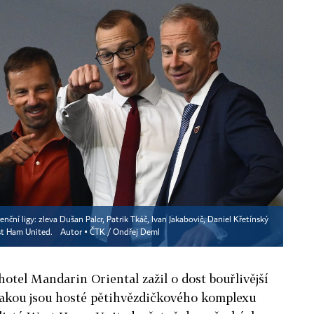
enční ligy: zleva Dušan Palcr, Patrik Tkáč, Ivan Jakabovič, Daniel Křetínský
est Ham United.
Autor ▪
ČTK / Ondřej Deml
hotel Mandarin Oriental zažil o dost bouřlivější
jakou jsou hosté pětihvězdičkového komplexu