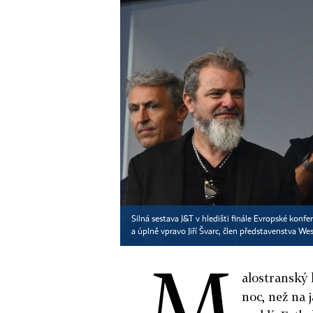
Silná sestava J&T v hledišti finále Evropské konfer
a úplně vpravo Jiří Švarc, člen představenstva W
M
alostranský 
noc, než na 