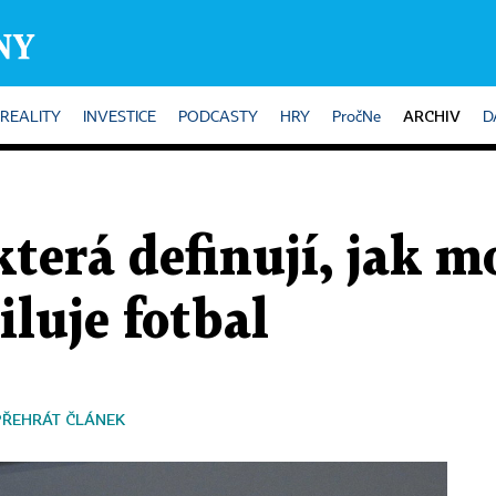
ARCHIV
REALITY
INVESTICE
PODCASTY
HRY
PročNe
D
 která definují, jak 
luje fotbal
PŘEHRÁT ČLÁNEK