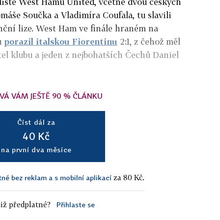
alisté West Hamu United, včetně dvou českých
omáše Součka a Vladimíra Coufala, tu slavili
nční lize. West Ham ve finále hraném na
u
porazil italskou Fiorentinu
2:1, z čehož měl
tel klubu a jeden z nejbohatších Čechů Daniel
VÁ VÁM JEŠTĚ 90 % ČLÁNKU
Číst dál za
40 Kč
na první dva měsíce
za 80 Kč.
tné bez reklam a s mobilní aplikací
iž předplatné?
Přihlaste se