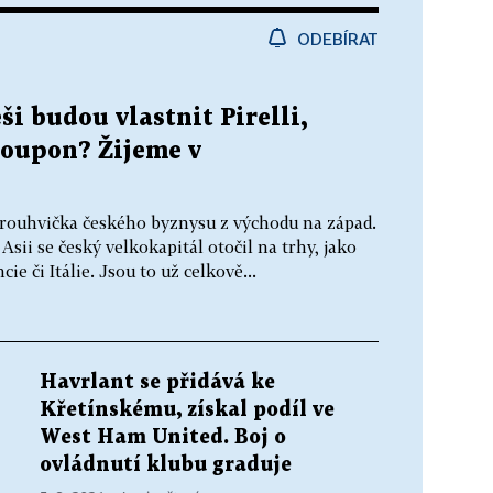
ODEBÍRAT
ši budou vlastnit Pirelli,
roupon? Žijeme v
orouhvička českého byznysu z východu na západ.
Asii se český velkokapitál otočil na trhy, jako
ie či Itálie. Jsou to už celkově...
Havrlant se přidává ke
Křetínskému, získal podíl ve
West Ham United. Boj o
ovládnutí klubu graduje