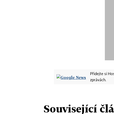
Přidejte si H
zprávách.
Související čl