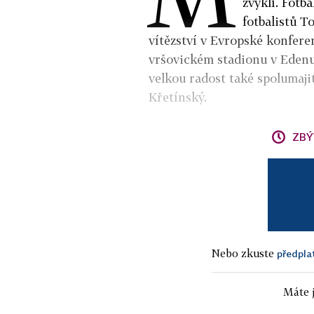
zvyklí. Fotb
fotbalistů T
vítězství v Evropské konfere
vršovickém stadionu v Eden
velkou radost také spolumaji
Křetínský.
ZBÝ
Nebo zkuste
předpla
Máte j