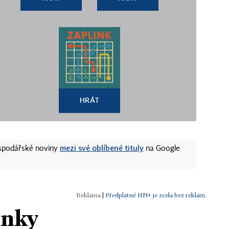
HRÁT
mezi své oblíbené tituly
ospodářské noviny
na Google
|
Předplatné HN+ je zcela bez reklam.
ánky