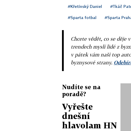
#Křetínský Daniel
#Tkáč Patr
#Sparta fotbal
#Sparta Prah
Chcete vědět, co se děje 
trendech myslí lidé z byzn
v pátek vám naši top auto
byznysové strany.
Odebíre
Nudíte se na
poradě?
Vyřešte
dnešní
hlavolam HN