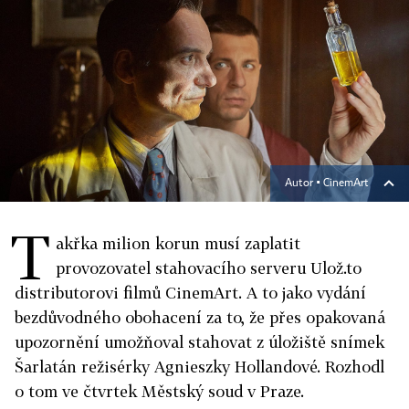
Autor ▪
CinemArt
T
akřka milion korun musí zaplatit
provozovatel stahovacího serveru Ulož.to
distributorovi filmů CinemArt. A to jako vydání
bezdůvodného obohacení za to, že přes opakovaná
upozornění umožňoval stahovat z úložiště snímek
Šarlatán režisérky Agnieszky Hollandové. Rozhodl
o tom ve čtvrtek Městský soud v Praze.