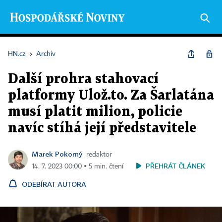
HN.cz
›
Archiv
Další prohra stahovací
platformy Ulož.to. Za Šarlatána
musí platit milion, policie
navíc stíhá její představitele
Marek Pokorný
redaktor
PŘEHRÁT ČLÁNEK
14. 7. 2023 00:00 ▪ 5 min. čtení
ODEBÍRAT AUTORA