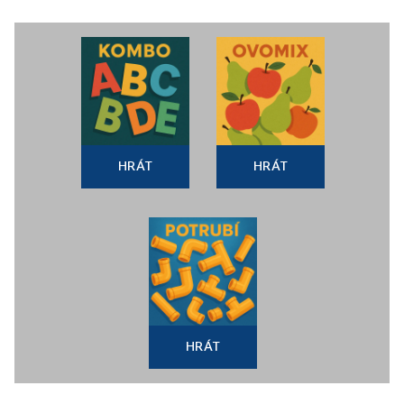
HRÁT
HRÁT
HRÁT