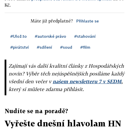
Kč.
Máte již předplatné?
Přihlaste se
#Ulož.to
#autorské právo
#stahování
#pirátství
#sdílení
#soud
#film
Zajímají vás další kvalitní články z Hospodářských
novin? Výběr těch nejúspěšnějších posíláme každý
všední den večer v
našem newsletteru 7 v SEDM
,
který si můžete zdarma přihlásit.
Nudíte se na poradě?
Vyřešte dnešní hlavolam HN