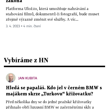
zákona
Platforma Ulož.to, která umožňuje nahrávání a
stahování filmů, dokumentů či fotografií, bude muset
zřejmě výrazně změnit své služby. A víc...
3. 4. 2023 ▪ 4 min. čtení
Vybíráme z HN
JAN KUBITA
Hledá se papaláš. Kdo jel v černém BMW s
majákem skrze „Turkovu“ křižovatku?
Před několika dny se do jedné pražské křižovatky
přihnalo obří luxusní BMW se začerněnými skly a