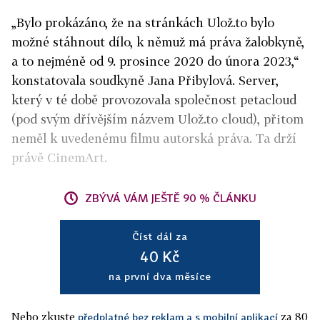
„Bylo prokázáno, že na stránkách Ulož.to bylo
možné stáhnout dílo, k němuž má práva žalobkyně,
a to nejméně od 9. prosince 2020 do února 2023,“
konstatovala soudkyně Jana Přibylová. Server,
který v té době provozovala společnost petacloud
(pod svým dřívějším názvem Ulož.to cloud), přitom
neměl k uvedenému filmu autorská práva. Ta drží
právě CinemArt.
ZBÝVÁ VÁM JEŠTĚ 90 % ČLÁNKU
Číst dál za
40 Kč
na první dva měsíce
Nebo zkuste
za 80
předplatné bez reklam a s mobilní aplikací