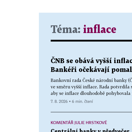
Téma:
inflace
ČNB se obává vyšší infla
Bankéři očekávají pomal
Bankovní rada České národní banky (ČN
ve směru vyšší inflace. Rada potvrdila
aby se inflace dlouhodobě pohybovala 
7. 8. 2026 ▪ 6 min. čtení
KOMENTÁŘ JULIE HRSTKOVÉ
Centrální banky v předvečer