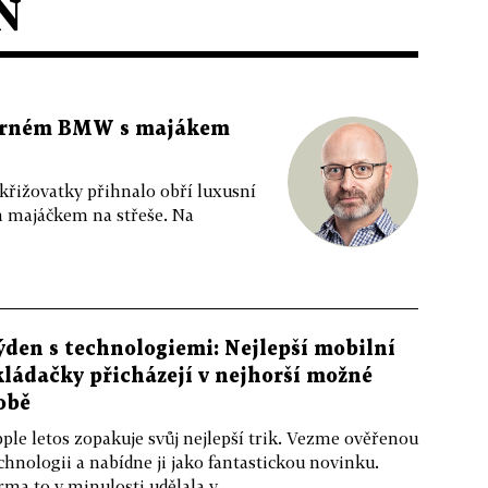
N
 černém BMW s majákem
 křižovatky přihnalo obří luxusní
m majáčkem na střeše. Na
ýden s technologiemi: Nejlepší mobilní
kládačky přicházejí v nejhorší možné
obě
ple letos zopakuje svůj nejlepší trik. Vezme ověřenou
chnologii a nabídne ji jako fantastickou novinku.
rma to v minulosti udělala v...