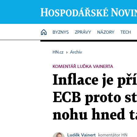
HOME
BYZNYS
ZPRÁVY
NÁZORY
TECH
HN.cz
›
Archiv
KOMENTÁŘ LUĎKA VAINERTA
Inflace je př
ECB proto s
nohu hned t
Luděk Vainert
komentátor HN