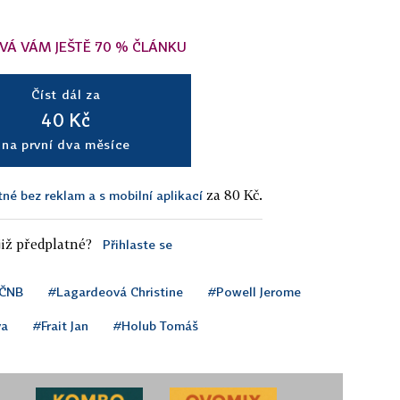
VÁ VÁM JEŠTĚ 70 % ČLÁNKU
Číst dál za
40 Kč
na první dva měsíce
za 80 Kč.
tné bez reklam a s mobilní aplikací
iž předplatné?
Přihlaste se
ČNB
#Lagardeová Christine
#Powell Jerome
va
#Frait Jan
#Holub Tomáš