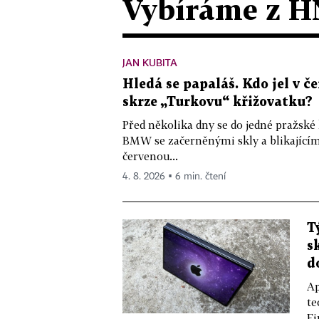
Vybíráme z H
JAN KUBITA
Hledá se papaláš. Kdo jel v
skrze „Turkovu“ křižovatku?
Před několika dny se do jedné pražské
BMW se začerněnými skly a blikající
červenou...
4. 8. 2026 ▪ 6 min. čtení
T
s
d
Ap
te
Fi