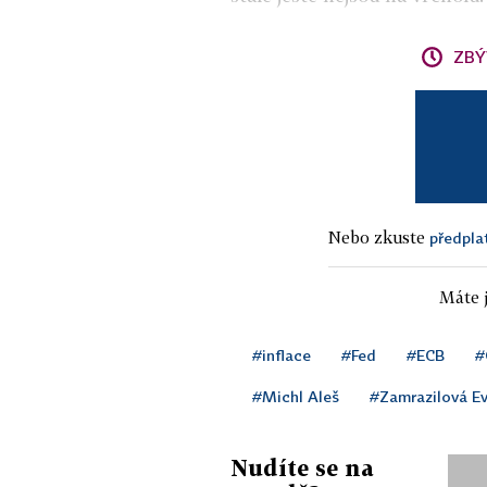
ZBÝ
Nebo zkuste
předpla
Máte j
#inflace
#Fed
#ECB
#
#Michl Aleš
#Zamrazilová E
Nudíte se na