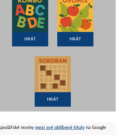
HRÁT
HRÁT
HRÁT
mezi své oblíbené tituly
ospodářské noviny
na Google