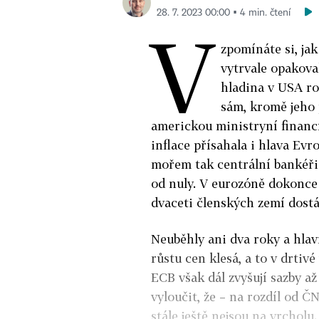
28. 7. 2023 00:00 ▪ 4 min. čtení
V
zpomínáte si, ja
vytrvale opakova
hladina v USA ro
sám, kromě jeho 
americkou ministryní financí
inflace přísahala i hlava Ev
mořem tak centrální bankéři 
od nuly. V eurozóně dokonce 
dvaceti členských zemí dost
Neuběhly ani dva roky a hlav
růstu cen klesá, a to v drtiv
ECB však dál zvyšují sazby a
vyloučit, že – na rozdíl od Č
stále ještě nejsou na vrcholu.