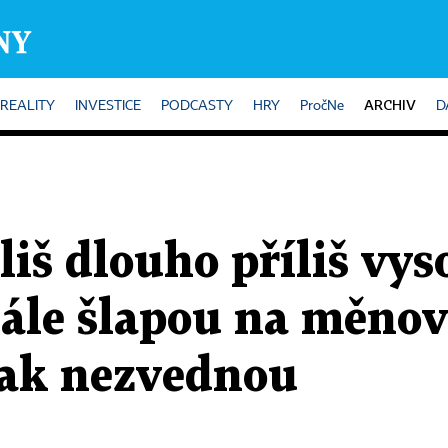
ARCHIV
REALITY
INVESTICE
PODCASTY
HRY
PročNe
D
íliš dlouho příliš vys
tále šlapou na měno
ak nezvednou