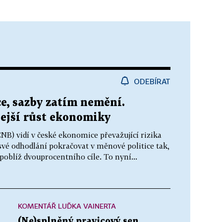
ODEBÍRAT
ce, sazby zatím nemění.
ejší růst ekonomiky
B) vidí v české ekonomice převažující rizika
 své odhodlání pokračovat v měnové politice tak,
poblíž dvouprocentního cíle. To nyní...
KOMENTÁŘ LUĎKA VAINERTA
(Ne)splněný pravicový sen.