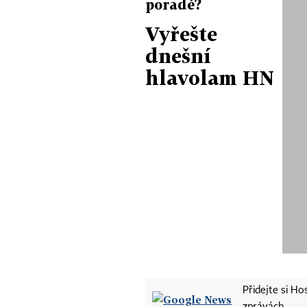
poradě?
Vyřešte
dnešní
hlavolam HN
Přidejte si H