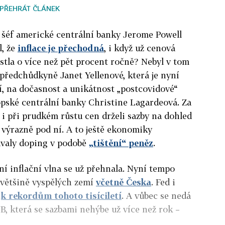
PŘEHRÁT ČLÁNEK
k šéf americké centrální banky Jerome Powell
l, že
inflace je přechodná
, i když už cenová
stla o více než pět procent ročně? Nebyl v tom
předchůdkyně Janet Yellenové, která je nyní
, na dočasnost a unikátnost „postcovidové“
ropské centrální banky Christine Lagardeová. Za
i při prudkém růstu cen drželi sazby na dohled
výrazně pod ní. A to ještě ekonomiky
ávaly doping v podobě
„tištění“ peněz
.
ní inflační vlna se už přehnala. Nyní tempo
é většině vyspělých zemí
včetně Česka
. Fed i
ž
k rekordům tohoto tisíciletí
. A vůbec se nedá
NB, která se sazbami nehýbe už více než rok –