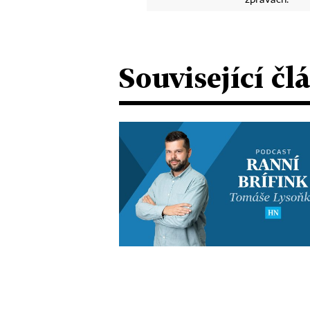
zprávách.
Související čl