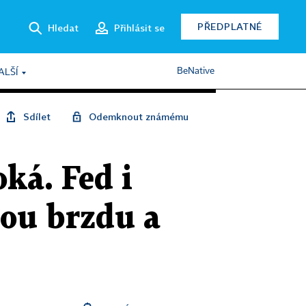
PŘEDPLATNÉ
Hledat
Přihlásit se
BeNative
ALŠÍ
Sdílet
Odemknout známému
oká. Fed i
vou brzdu a