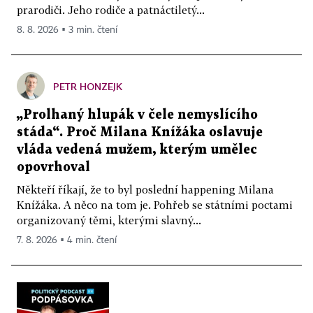
prarodiči. Jeho rodiče a patnáctiletý...
8. 8. 2026 ▪ 3 min. čtení
PETR HONZEJK
„Prolhaný hlupák v čele nemyslícího
stáda“. Proč Milana Knížáka oslavuje
vláda vedená mužem, kterým umělec
opovrhoval
Někteří říkají, že to byl poslední happening Milana
Knížáka. A něco na tom je. Pohřeb se státními poctami
organizovaný těmi, kterými slavný...
7. 8. 2026 ▪ 4 min. čtení