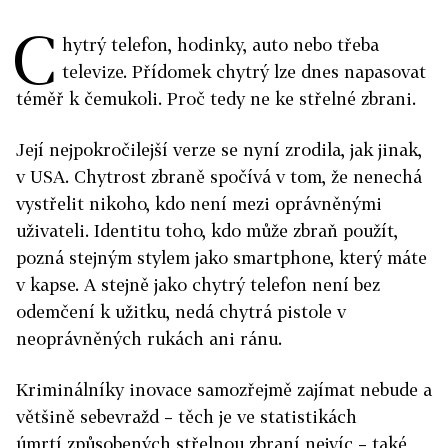
C
hytrý telefon, hodinky, auto nebo třeba
televize. Přídomek chytrý lze dnes napasovat
téměř k čemukoli. Proč tedy ne ke střelné zbrani.
Její nejpokročilejší verze se nyní zrodila, jak jinak,
v USA. Chytrost zbraně spočívá v tom, že nenechá
vystřelit nikoho, kdo není mezi oprávněnými
uživateli. Identitu toho, kdo může zbraň použít,
pozná stejným stylem jako smartphone, který máte
v kapse. A stejně jako chytrý telefon není bez
odemčení k užitku, nedá chytrá pistole v
neoprávněných rukách ani ránu.
Kriminálníky inovace samozřejmě zajímat nebude a
většině sebevražd – těch je ve statistikách
úmrtí způsobených střelnou zbraní nejvíc – také