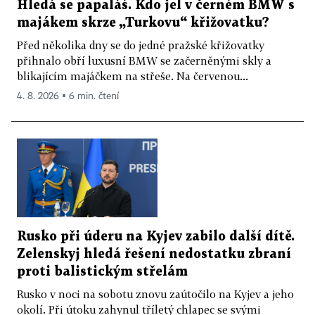
Hledá se papaláš. Kdo jel v černém BMW s
majákem skrze „Turkovu“ křižovatku?
Před několika dny se do jedné pražské křižovatky
přihnalo obří luxusní BMW se začerněnými skly a
blikajícím majáčkem na střeše. Na červenou...
4. 8. 2026 ▪ 6 min. čtení
Rusko při úderu na Kyjev zabilo další dítě.
Zelenskyj hledá řešení nedostatku zbraní
proti balistickým střelám
Rusko v noci na sobotu znovu zaútočilo na Kyjev a jeho
okolí. Při útoku zahynul tříletý chlapec se svými