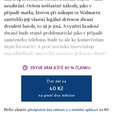
nezabrání. Ovšem nešťastné náhody, jako v
případě matky, kterou při nákupu ve Walmartu
zastřelilo její vlastní legálně drženou zbraní
dvouleté batole, to už je jiná. A využití kradené
zbraně bude stejně problematické jako v případě
zamčeného telefonu. Bude to ale ke komerčnímu
úspěchu stačit? A proč novinka znervózňuje
nejradikálnější americké zastánce práva na zbraň?
ZBÝVÁ VÁM JEŠTĚ 80 % ČLÁNKU
Číst dál za
40 Kč
na první dva měsíce
Nebo zkuste
za 80
předplatné bez reklam a s mobilní aplikací