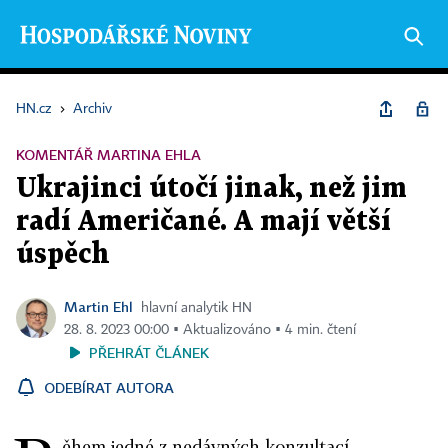
HN.cz
›
Archiv
KOMENTÁŘ MARTINA EHLA
Ukrajinci útočí jinak, než jim
radí Američané. A mají větší
úspěch
Martin Ehl
hlavní analytik HN
28. 8. 2023 00:00 ▪ Aktualizováno ▪ 4 min. čtení
PŘEHRÁT ČLÁNEK
ODEBÍRAT AUTORA
ěhem jedné z nedávných konzultací