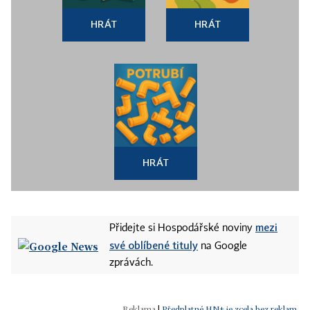
HRÁT
HRÁT
HRÁT
mezi
Přidejte si Hospodářské noviny
své oblíbené tituly
na Google
zprávách.
|
Předplatné HN+ je zcela bez reklam.