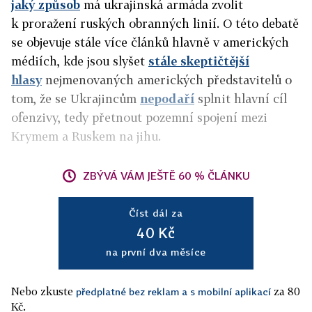
jaký způsob
má ukrajinská armáda zvolit
k proražení ruských obranných linií. O této debatě
se objevuje stále více článků hlavně v amerických
médiích,
kde jsou slyšet
stále skeptičtější
hlasy
nejmenovaných amerických představitelů o
tom, že se Ukrajincům
nepodaří
splnit hlavní cíl
ofenzivy, tedy přetnout pozemní spojení mezi
Krymem a Ruskem na jihu.
ZBÝVÁ VÁM JEŠTĚ 60 % ČLÁNKU
Číst dál za
40 Kč
na první dva měsíce
Nebo zkuste
za 80
předplatné bez reklam a s mobilní aplikací
Kč.