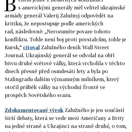
B
s americkými generály měl velitel ukrajinské
armády generál Valerij Zalužnyj odpovědět na
kritiku, že nepostupuje podle amerických
rad, následovně: „Nerozumíte povaze tohoto
konfliktu. Tohle není boj proti povstalcům, tohle je
Kursk,“
citoval
Zalužného deník Wall Street
Journal. Ukrajinský generál se odvolal na obří
bitvu druhé světové války, která vrcholila v těchto
dnech přesně před osmdesáti lety a byla po
Stalingradu dalším významným milníkem, který
otočil průběh války na východní frontě ve
prospěch Sovětského svazu.
Zdokumentovaný výrok
Zalužného je jen součástí
širší debaty, která se vede mezi Američany a Brity
na jedné straně a Ukrajinci na straně druhé, o tom,