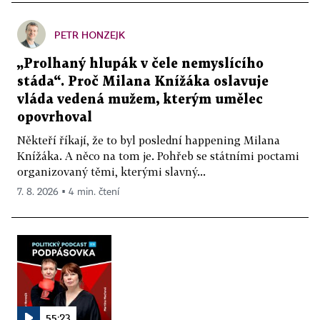
PETR HONZEJK
„Prolhaný hlupák v čele nemyslícího
stáda“. Proč Milana Knížáka oslavuje
vláda vedená mužem, kterým umělec
opovrhoval
Někteří říkají, že to byl poslední happening Milana
Knížáka. A něco na tom je. Pohřeb se státními poctami
organizovaný těmi, kterými slavný...
7. 8. 2026 ▪ 4 min. čtení
55:23