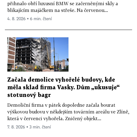
přihnalo obří luxusní BMW se začerněnými skly a
blikajícím majáčkem na střeše. Na červenou...
4. 8. 2026 ▪ 6 min. čtení
Začala demolice vyhořelé budovy, kde
měla sklad firma Vasky. Dům „ukusuje“
stotunový bagr
Demoliční firma v pátek dopoledne začala bourat
výškovou budovu v někdejším továrním areálu ve Zlíně,
která v červenci vyhořela. Zničený objekt...
7. 8. 2026 ▪ 3 min. čtení