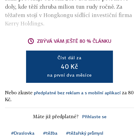
doly, kde těží zhruba milion tun rudy ročně. Za
těžařem stojí v Hongkongu sídlící investiční firma
Kerry Holdings.
ZBÝVÁ VÁM JEŠTĚ 80 % ČLÁNKU
Číst dál za
40 Kč
na první dva měsíce
Nebo zkuste
za 80
předplatné bez reklam a s mobilní aplikací
Kč.
Máte již předplatné?
Přihlaste se
#Draslovka
#těžba
#těžařský průmysl