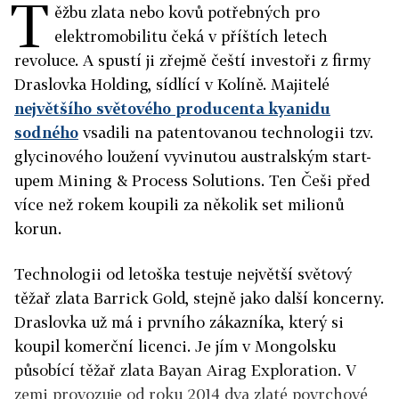
T
ěžbu zlata nebo kovů potřebných pro
elektromobilitu čeká v příštích letech
revoluce. A spustí ji zřejmě čeští investoři z firmy
Draslovka Holding, sídlící v Kolíně. Majitelé
největšího světového producenta kyanidu
sodného
vsadili na patentovanou technologii tzv.
glycinového loužení vyvinutou australským start-
upem Mining & Process Solutions. Ten Češi před
více než rokem koupili za několik set milionů
korun.
Technologii od letoška testuje největší světový
těžař zlata Barrick Gold, stejně jako další koncerny.
Draslovka už má i prvního zákazníka, který si
koupil komerční licenci. Je jím v Mongolsku
působící těžař zlata Bayan Airag Exploration. V
zemi provozuje od roku 2014 dva zlaté povrchové