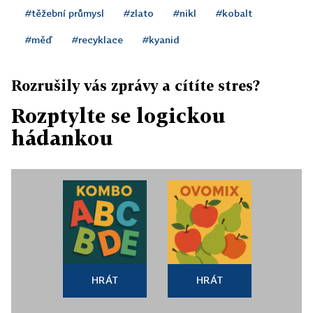
#těžební průmysl
#zlato
#nikl
#kobalt
#měď
#recyklace
#kyanid
Rozrušily vás zprávy a cítíte stres?
Rozptylte se logickou
hádankou
HRÁT
HRÁT