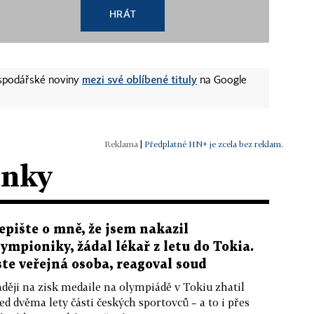
HRÁT
mezi své oblíbené tituly
ospodářské noviny
na Google
|
Předplatné HN+ je zcela bez reklam.
ánky
epište o mně, že jsem nakazil
lympioniky, žádal lékař z letu do Tokia.
ste veřejná osoba, reagoval soud
ději na zisk medaile na olympiádě v Tokiu zhatil
ed dvěma lety části českých sportovců – a to i přes