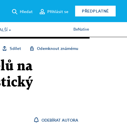
PŘEDPLATNÉ
Hledat
Přihlásit se
BeNative
ALŠÍ
Sdílet
Odemknout známému
elů na
stický
ODEBÍRAT AUTORA