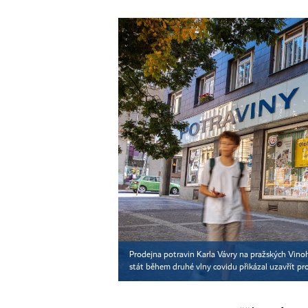
Prodejna potravin Karla Vávry na pražských Vinoh
stát během druhé vlny covidu přikázal uzavřít p