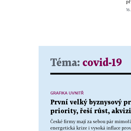
př
16
Téma:
covid-19
GRAFIKA UVNITŘ
První velký byznysový p
priority, řeší růst, akviz
České firmy mají za sebou pár mimořá
energetická krize i vysoká inflace prov