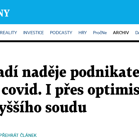
ARCHIV
REALITY
INVESTICE
PODCASTY
HRY
PročNe
D
adí naděje podnikat
covid. I přes optimi
vyššího soudu
PŘEHRÁT ČLÁNEK