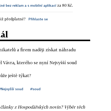
za 80 Kč.
tné bez reklam a s mobilní aplikací
iž předplatné?
Přihlaste se
dál
katelů a firem naději získat náhradu
el Vávra, kterého se nyní Nejvyšší soud
ůže ještě týkat?
#Nejvyšší soud
#soud
ní články z Hospodářských novin? Výběr těch