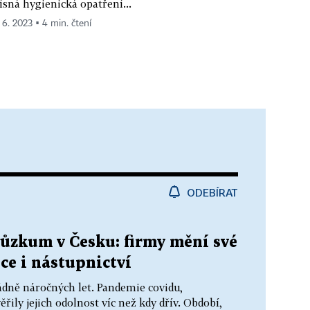
ísná hygienická opatření...
. 6. 2023 ▪ 4 min. čtení
ODEBÍRAT
růzkum v Česku: firmy mění své
ice i nástupnictví
dně náročných let. Pandemie covidu,
ěřily jejich odolnost víc než kdy dřív. Období,