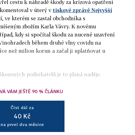
vřel cestu k náhradě škody za krizová opatření
okomentoval v úterý v
tiskové zprávě Nejvyšší
, ve kterém se zastal obchodníka s
smíšeným zbožím Karla Vávry. K novému
případ, kdy si spočítal škodu za nucené uzavření
 Vinohradech během druhé vlny covidu na
ce než milion korun a začal ji uplatňovat u
škozených podnikatelů je to planá naděje.
VÁ VÁM JEŠTĚ 90 % ČLÁNKU
Číst dál za
40 Kč
na první dva měsíce