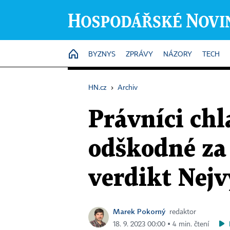
HOME
BYZNYS
ZPRÁVY
NÁZORY
TECH
HN.cz
›
Archiv
Právníci chl
odškodné za 
verdikt Nej
Marek Pokorný
redaktor
18. 9. 2023 00:00 ▪ 4 min. čtení