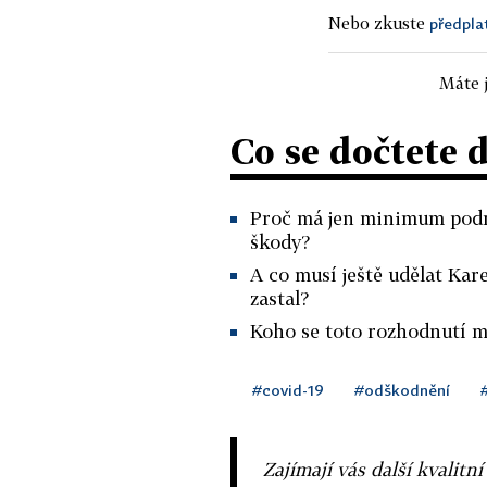
Nebo zkuste
předpla
Máte j
Co se dočtete 
Proč má jen minimum podni
škody?
A co musí ještě udělat Kar
zastal?
Koho se toto rozhodnutí m
#covid-19
#odškodnění
Zajímají vás další kvalit