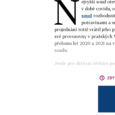
N
ejvyšší soud ote
v době covidu, 
soud
rozhodnutí
potravinami a 
projednání totiž vrátil jeho 
své provozovny v pražských
přelomu let 2020 a 2021 na ví
soudu.
Jenže pro drtivou většinu po
ZBÝ