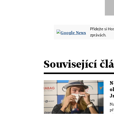
Přidejte si H
zprávách.
Související čl
N
o
J
Na
př