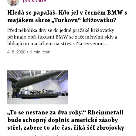
JAN KUBITA
Hledá se papaláš. Kdo jel v černém BMW s
majákem skrze „Turkovu“ křižovatku?
Před několika dny se do jedné pražské křižovatky
přihnalo obří luxusní BMW se začerněnými skly a
blikajícím majáčkem na střeše. Na červenou...
4. 8. 2026 ▪ 6 min. čtení
„To se nestane za dva roky.“ Rheinmetall
bude schopný doplnit americké zásoby
střel, zabere to ale čas, říká šéf zbrojovky