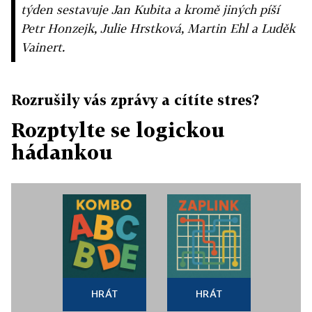
týden sestavuje Jan Kubita a kromě jiných píší
Petr Honzejk, Julie Hrstková, Martin Ehl a Luděk
Vainert.
Rozrušily vás zprávy a cítíte stres?
Rozptylte se logickou
hádankou
HRÁT
HRÁT