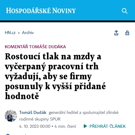
HN.cz
›
Archiv
KOMENTÁŘ TOMÁŠE DUDÁKA
Rostoucí tlak na mzdy a
vyčerpaný pracovní trh
vyžadují, aby se firmy
posunuly k vyšší přidané
hodnotě
Tomáš Dudák
generální ředitel a spolumajitel zlínské
rodinné skupiny SPUR
PŘEHRÁT ČLÁNEK
4. 10. 2023 00:00 ▪ 4 min. čtení