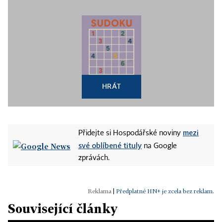
HRÁT
mezi
Přidejte si Hospodářské noviny
své oblíbené tituly
na Google
zprávách.
|
Předplatné HN+ je zcela bez reklam.
Související články