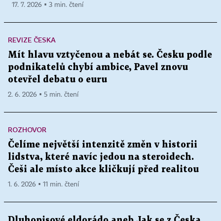
17. 7. 2026 ▪ 3 min. čtení
REVIZE ČESKA
Mít hlavu vztyčenou a nebát se. Česku podle
podnikatelů chybí ambice, Pavel znovu
otevřel debatu o euru
2. 6. 2026 ▪ 5 min. čtení
ROZHOVOR
Čelíme největší intenzitě změn v historii
lidstva, které navíc jedou na steroidech.
Češi ale místo akce kličkují před realitou
1. 6. 2026 ▪ 11 min. čtení
Dluhopisové eldorádo aneb Jak se z Česka