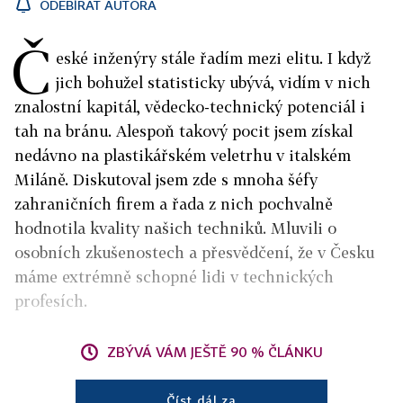
ODEBÍRAT AUTORA
Č
eské inženýry stále řadím mezi elitu. I když
jich bohužel statisticky ubývá, vidím v nich
znalostní kapitál, vědecko-technický potenciál i
tah na bránu. Alespoň takový pocit jsem získal
nedávno na plastikářském veletrhu v italském
Miláně. Diskutoval jsem zde s mnoha šéfy
zahraničních firem a řada z nich pochvalně
hodnotila kvality našich techniků. Mluvili o
osobních zkušenostech a přesvědčení, že v Česku
máme extrémně schopné lidi v technických
profesích.
ZBÝVÁ VÁM JEŠTĚ 90 % ČLÁNKU
Číst dál za