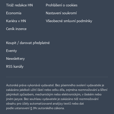
Tiráž redakce HN
Prohlášení o cookies
Economia
Nastavení soukromí
Kariéra v HN
Všeobecné smluvní podmínky
Ceník inzerce
Koupit / darovat předplatné
Eventy
Newslettery
×
RSS kanály
Autorská práva vykonává vydavatel. Bez písemného svolení vydavatele je
zakázáno jakékoli užití částí nebo celku díla, zejména rozmnožování a šíření
jakýmkoli způsobem, mechanickým nebo elektronickým, v českém nebo
jiném jazyce. Bez souhlasu vydavatele je zakázáno též rozmnožování
obsahu pro účely automatizované analýzy textů nebo dat
podle ustanovení § 39c autorského zákona.