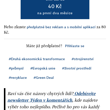
40 Kč
na první dva měsíce
Nebo zkuste
za 80
předplatné bez reklam a s mobilní aplikací
Kč.
Máte již předplatné?
Přihlaste se
#Druhá ekonomická transformace
#strojírenství
#průmysl
#Evropská unie
#životní prostředí
#recyklace
#Green Deal
Baví vás číst názory chytrých lidí?
Odebírejte
newsletter Týden v komentářích
, kde najdete
výběr toho nejlepšího. Pečlivě ho pro vás každý