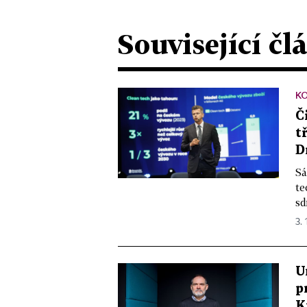
Související čl
K
Č
t
D
Sá
te
sd
3. 
U
p
K