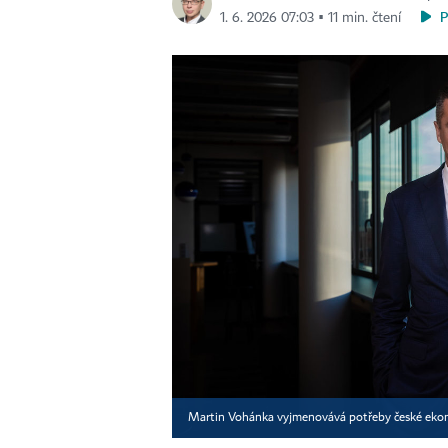
1. 6. 2026 07:03 ▪ 11 min. čtení
Martin Vohánka vyjmenovává potřeby české eko