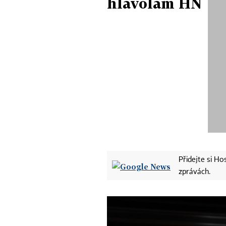
hlavolam HN
Přidejte si H
zprávách.