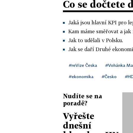
Co se dočtete 
Jaká jsou hlavní KPI pro l
Kam máme směřovat a jak m
Jak to udělali v Polsku.
Jak se daří Druhé ekonomi
#reVize Česka
#Vohánka Mar
#ekonomika
#Česko
#H
Nudíte se na
poradě?
Vyřešte
dnešní