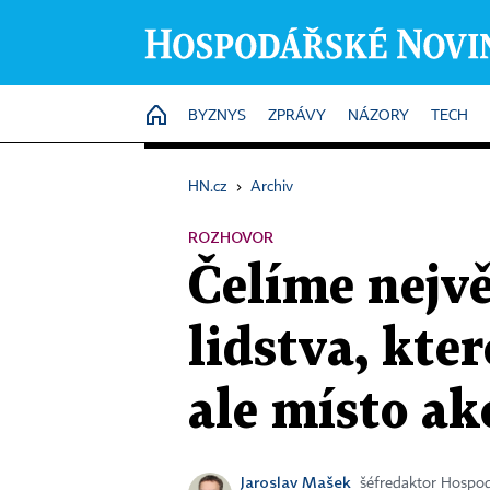
HOME
BYZNYS
ZPRÁVY
NÁZORY
TECH
HN.cz
›
Archiv
ROZHOVOR
Čelíme nejvě
lidstva, kte
ale místo ak
Jaroslav Mašek
šéfredaktor Hospo