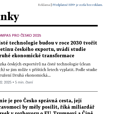
|
Předplatné HN+ je zcela bez reklam.
ánky
OMPAS PRO ČESKO 2025
isté technologie budou v roce 2030 tvořit
řetinu českého exportu, uvádí studie
ruhé ekonomické transformace
zka českých exportérů na čisté technologie (clean
ch) se jim může v příštích letech vyplatit. Podle studie
ružení Druhá ekonomická...
12. 2025 ▪ 5 min. čtení
nie je pro Česko správná cesta, její
ravomoci by měly posílit, říká miliardář
rsek v rozhovoru o EU, Trumpovi a Číně