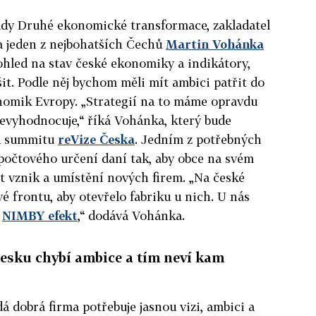
ady Druhé ekonomické transformace, zakladatel
 jeden z nejbohatších Čechů
Martin Vohánka
pohled na stav české ekonomiky a indikátory,
pšit. Podle něj bychom měli mít ambici patřit do
nomik Evropy. „Strategií na to máme opravdu
 nevyhodnocuje,“ říká Vohánka, který bude
na summitu
reVize Česka
. Jedním z potřebných
počtového určení daní tak, aby obce na svém
 vznik a umístění nových firem. „Na české
vé frontu, aby otevřelo fabriku u nich. U nás
n
NIMBY efekt
,“ dodává Vohánka.
Česku chybí ambice a tím neví kam
dá dobrá firma potřebuje jasnou vizi, ambici a