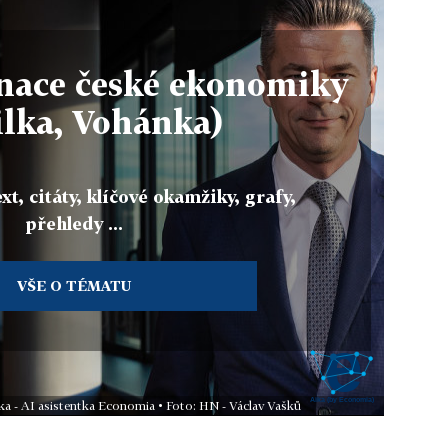
gnace české ekonomiky
ilka, Vohánka)
xt, citáty, klíčové okamžiky, grafy,
přehledy ...
VŠE O TÉMATU
ika - AI asistentka Economia • Foto: HN - Václav Vašků