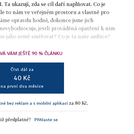
 Ta ukazují, zda se cíl daří naplňovat. Co je
Ale to nám ve veřejném prostoru a vlastně pro
 máme opravdu hodně, dokonce jsme jich
o nevyhodnocuje, jestli prováděná opatření k nim
e jako země směřovat? Co je ta naše ambice?
VÁ VÁM JEŠTĚ 90 % ČLÁNKU
Číst dál za
40 Kč
na první dva měsíce
za 80 Kč.
tné bez reklam a s mobilní aplikací
iž předplatné?
Přihlaste se