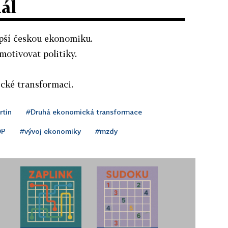
dál
epší českou ekonomiku.
otivovat politiky.
cké transformaci.
tin
#Druhá ekonomická transformace
DP
#vývoj ekonomiky
#mzdy