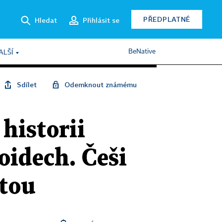
PŘEDPLATNÉ
Hledat
Přihlásit se
BeNative
ALŠÍ
Sdílet
Odemknout známému
historii
roidech. Češi
itou