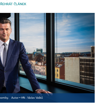
PŘEHRÁT ČLÁNEK
nomiky.
Autor ▪
HN - Václav Vašků