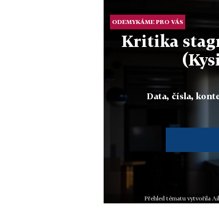
ODEMYKÁME PRO VÁS
Kritika sta
(Kys
Data, čísla, konte
Přehled tématu vytvořila A