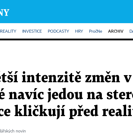
ARCHIV
REALITY
INVESTICE
PODCASTY
HRY
PročNe
D
tší intenzitě změn v 
ré navíc jedou na ste
ce kličkují před real
dářských novin