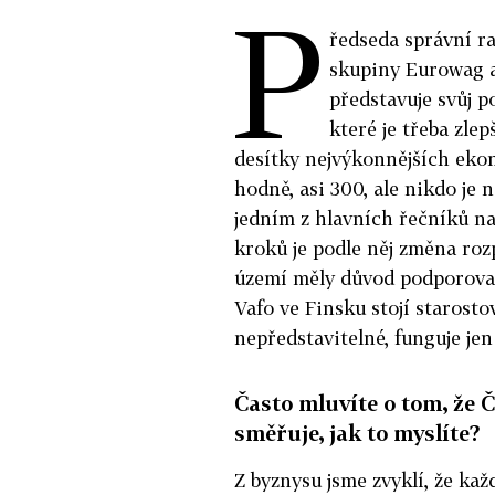
P
ředseda správní r
skupiny Eurowag a
představuj
e svůj 
které je třeba zle
desítky nejvýkonnějších eko
hodně, asi 300, ale nikdo je
jedním z hlavních řečníků 
kroků je podle něj změna roz
území měly důvod podporovat
Vafo ve Finsku stojí starosto
nepředstavitelné, funguje je
Často mluvíte o tom, že 
směřuje, jak to myslíte?
Z byznysu jsme zvyklí, že kaž