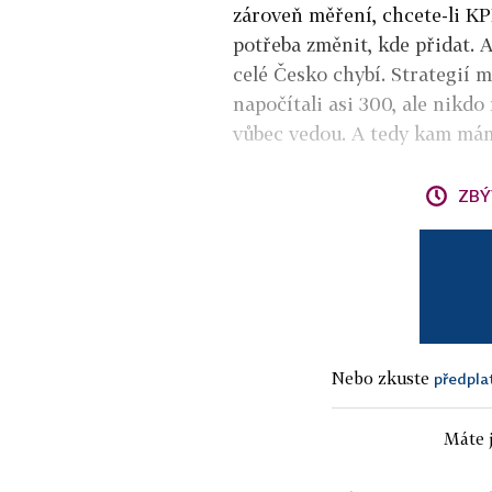
zároveň měření, chcete-li KPI.
potřeba změnit, kde přidat. 
celé Česko chybí. Strategií
napočítali asi 300, ale nikd
vůbec vedou. A tedy kam mám
ZBÝ
Nebo zkuste
předpla
Máte j