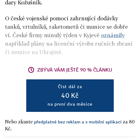
dary Kožušník.
O české vojenské pomoci zahrnující dodávky
tanků, vrtulníků, raketometů či munice se dobře
ví. České firmy minulý týden v Kyjevě
oznámily
například plány na licenční výrobu ručních zbraní
či munice na Ukrajině.
ZBÝVÁ VÁM JEŠTĚ 90 % ČLÁNKU
Číst dál za
40 Kč
na první dva měsíce
Nebo zkuste
za 80
předplatné bez reklam a s mobilní aplikací
Kč.