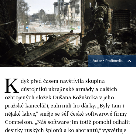
Autor ▪
Profimedia
K
dyž před časem navštívila skupina
důstojníků ukrajinské armády a dalších
ozbrojených složek Dušana Kožušníka v jeho
pražské kanceláři, zahrnuli ho dárky. „Byly tam i
nějaké lahve,“ směje se šéf české softwarové firmy
Compelson. „Náš software jim totiž pomohl odhalit
desítky ruských špionů a kolaborantů,“ vysvětluje