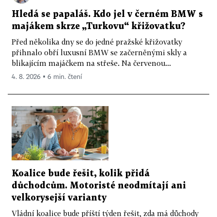
Hledá se papaláš. Kdo jel v černém BMW s
majákem skrze „Turkovu“ křižovatku?
Před několika dny se do jedné pražské křižovatky
přihnalo obří luxusní BMW se začerněnými skly a
blikajícím majáčkem na střeše. Na červenou...
4. 8. 2026 ▪ 6 min. čtení
Koalice bude řešit, kolik přidá
důchodcům. Motoristé neodmítají ani
velkorysejší varianty
Vládní koalice bude příští týden řešit, zda má důchody