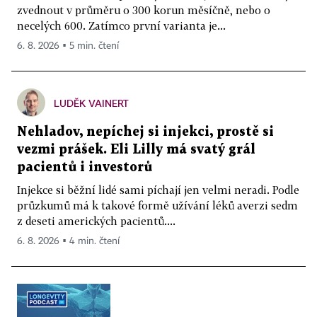
zvednout v průměru o 300 korun měsíčně, nebo o
necelých 600. Zatímco první varianta je...
6. 8. 2026 ▪ 5 min. čtení
LUDĚK VAINERT
Nehladov, nepíchej si injekci, prostě si
vezmi prášek. Eli Lilly má svatý grál
pacientů i investorů
Injekce si běžní lidé sami píchají jen velmi neradi. Podle
průzkumů má k takové formě užívání léků averzi sedm
z deseti amerických pacientů....
6. 8. 2026 ▪ 4 min. čtení