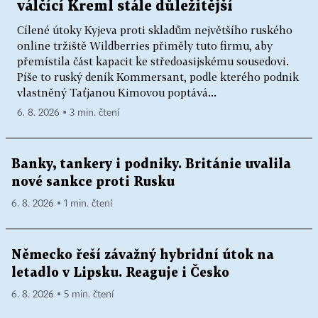
válčící Kreml stále důležitější
Cílené útoky Kyjeva proti skladům největšího ruského
online tržiště Wildberries přiměly tuto firmu, aby
přemístila část kapacit ke středoasijskému sousedovi.
Píše to ruský deník Kommersant, podle kterého podnik
vlastněný Taťjanou Kimovou poptává...
6. 8. 2026 ▪ 3 min. čtení
Banky, tankery i podniky. Británie uvalila
nové sankce proti Rusku
6. 8. 2026 ▪ 1 min. čtení
Německo řeší závažný hybridní útok na
letadlo v Lipsku. Reaguje i Česko
6. 8. 2026 ▪ 5 min. čtení