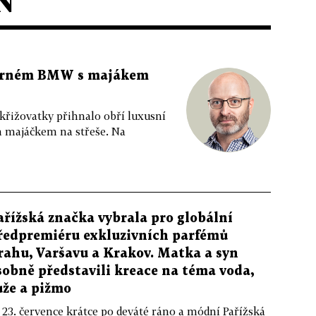
N
 černém BMW s majákem
 křižovatky přihnalo obří luxusní
m majáčkem na střeše. Na
ařížská značka vybrala pro globální
ředpremiéru exkluzivních parfémů
rahu, Varšavu a Krakov. Matka a syn
sobně představili kreace na téma voda,
ůže a pižmo
 23. července krátce po deváté ráno a módní Pařížská