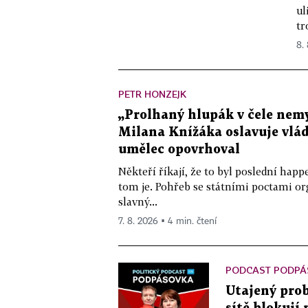
ul
tr
8.
PETR HONZEJK
„Prolhaný hlupák v čele nemy
Milana Knížáka oslavuje vlá
umělec opovrhoval
Někteří říkají, že to byl poslední ha
tom je. Pohřeb se státními poctami o
slavný...
7. 8. 2026 ▪ 4 min. čtení
PODCAST PODPÁ
Utajený prob