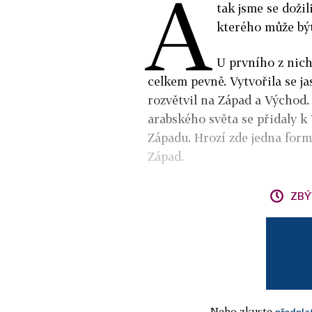
A
tak jsme se doži
kterého může být
U prvního z nich
celkem pevně. Vytvořila se ja
rozvětvil na Západ a Východ.
arabského světa se přidaly k
Západu. Hrozí zde jedna form
Západ.
ZBÝ
Nebo zkuste
předpla