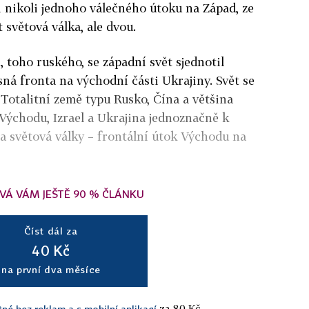
li nikoli jednoho válečného útoku na Západ, ze
 světová válka, ale dvou.
, toho ruského, se západní svět sjednotil
sná fronta na východní části Ukrajiny. Svět se
 Totalitní země typu Rusko, Čína a většina
 Východu, Izrael a Ukrajina jednoznačně k
a světová války – frontální útok Východu na
VÁ VÁM JEŠTĚ 90 % ČLÁNKU
Číst dál za
40 Kč
na první dva měsíce
za 80 Kč.
tné bez reklam a s mobilní aplikací