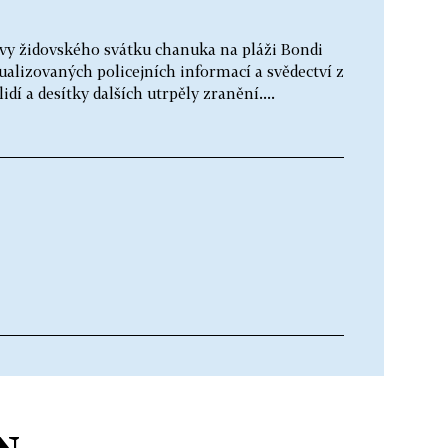
lavy židovského svátku chanuka na pláži Bondi
ualizovaných policejních informací a svědectví z
í a desítky dalších utrpěly zranění....