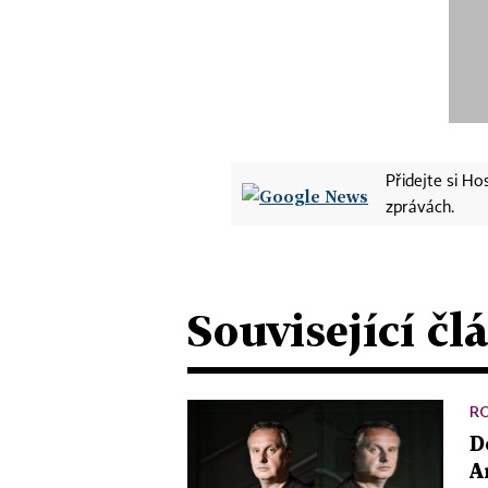
Přidejte si H
zprávách.
Související čl
R
D
A