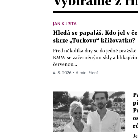
Vybíráme z H
JAN KUBITA
Hledá se papaláš. Kdo jel v
skrze „Turkovu“ křižovatku?
Před několika dny se do jedné pražské
BMW se začerněnými skly a blikající
červenou...
4. 8. 2026 ▪ 6 min. čtení
P
p
P
o
r
Je