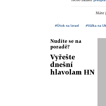
Máte j
#Útok na Izrael
#Válka na Uk
Nudíte se na
poradě?
Vyřešte
dnešní
hlavolam HN