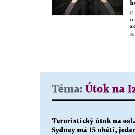
h
O 
ro
ak
26
Téma:
Útok na I
Teroristický útok na os
Sydney má 15 obětí, jede