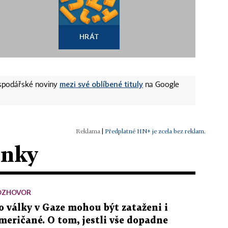
HRÁT
mezi své oblíbené tituly
ospodářské noviny
na Google
|
Předplatné HN+ je zcela bez reklam.
ánky
OZHOVOR
o války v Gaze mohou být zataženi i
meričané. O tom, jestli vše dopadne