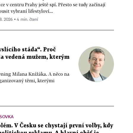
ice v centru Prahy ještě spí. Přesto se tudy začínají
ousit vybraní lifestyloví...
 8. 2026 ▪ 4 min. čtení
slícího stáda“. Proč
da vedená mužem, kterým
ppening Milana Knížáka. A něco na
rganizovaný těmi, kterými
SOVKA
lém. V Česku se chystají první volby, kdy