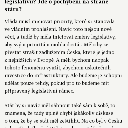
legislativu? Jde o pochybení na straně
státu?
Vláda musí iniciovat priority, které si stanovila
ve vládním prohlášení. Navíc toto nejsou nové
věci, a tudíž by měla iniciovat změny legislativy,
aby svým prioritám mohla dostát. Mělo by se
přestat strašit zadlužením Česka, které je jedno
z nejnižších v Evropě. A měli bychom naopak
tohoto fenoménu využít, abychom uskutečnili
investice do infrastruktury. Ale budeme je schopni
udělat pouze tehdy, pokud pro to budeme mít
připravený legislativní rámec.
Stát by si navíc měl sáhnout také sám k sobě, to
znamená, že tady úplně chybí jakákoliv diskuse
o tom, že by se stát měl zeštíhlit. Na co byl v Česku