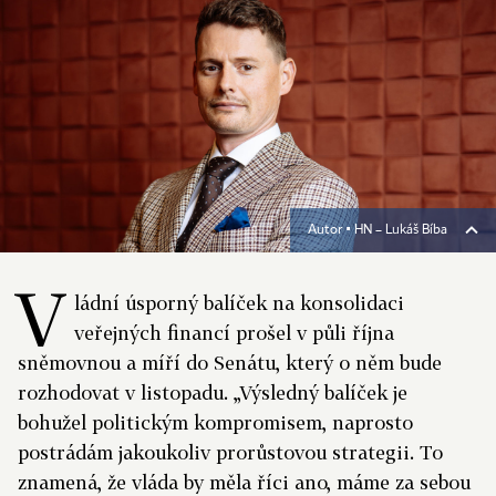
Autor ▪
HN – Lukáš Bíba
V
ládní úsporný balíček na konsolidaci
veřejných financí prošel v půli října
sněmovnou a míří do Senátu, který o něm bude
rozhodovat v listopadu. „Výsledný balíček je
bohužel politickým kompromisem, naprosto
postrádám jakoukoliv prorůstovou strategii. To
znamená, že vláda by měla říci ano, máme za sebou