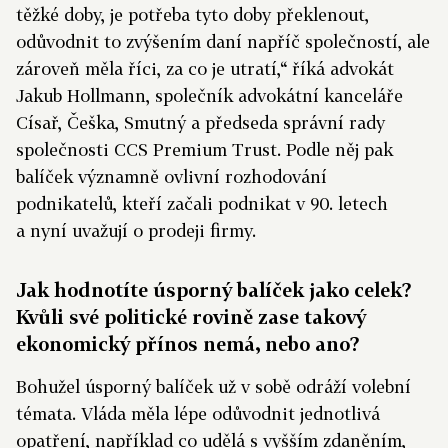
těžké doby, je potřeba tyto doby překlenout,
odůvodnit to zvýšením daní napříč společností, ale
zároveň měla říci, za co je utratí,“ říká advokát
Jakub Hollmann, společník advokátní kanceláře
Císař, Češka, Smutný a předseda správní rady
společnosti CCS Premium Trust. Podle něj pak
balíček významně ovlivní rozhodování
podnikatelů, kteří začali podnikat v 90. letech
a nyní uvažují o prodeji firmy.
Jak hodnotíte úsporný balíček jako celek?
Kvůli své politické rovině zase takový
ekonomický přínos nemá, nebo ano?
Bohužel úsporný balíček už v sobě odráží volební
témata. Vláda měla lépe odůvodnit jednotlivá
opatření, například co udělá s vyšším zdaněním,