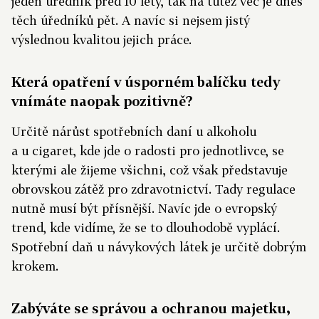
jeden úředník před 10 lety, tak na tutéž věc je dnes
těch úředníků pět. A navíc si nejsem jistý
výslednou kvalitou jejich práce.
Která opatření v úsporném balíčku tedy
vnímáte naopak pozitivně?
Určitě nárůst spotřebních daní u alkoholu
a u cigaret, kde jde o radosti pro jednotlivce, se
kterými ale žijeme všichni, což však představuje
obrovskou zátěž pro zdravotnictví. Tady regulace
nutně musí být přísnější. Navíc jde o evropský
trend, kde vidíme, že se to dlouhodobě vyplácí.
Spotřební daň u návykových látek je určitě dobrým
krokem.
Zabýváte se správou a ochranou majetku,