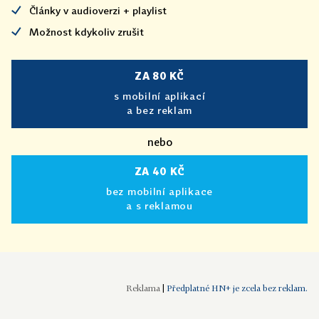
Články v audioverzi + playlist
Možnost kdykoliv zrušit
ZA 80 KČ
s mobilní aplikací
a bez reklam
nebo
ZA 40 KČ
bez mobilní aplikace
a s reklamou
|
Předplatné HN+ je zcela bez reklam.