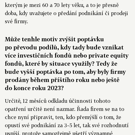
kterým je mezi 60 a 70 lety věku, a to je přesně
doba, kdy uvažujete o předání podnikání či prodeji
své firmy.
Může tenhle motiv zvýšit poptávku
po převodu podílů, kdy tady bude vznikat
více investičních fondů nebo private equity
fondů, které by situace využily? Tedy že
bude vyšší poptávka po tom, aby byly firmy
prodány během příštího roku nebo ještě
do konce roku 2023?
Určitě, 12 měsíců odkladu účinnosti tohoto
opatření určitě není nazmar. Řada firem se na to
chce nyní připravit, ten, kdo přemýšlí o tom, že
opustí své podnikání za 3–5 let, tak své rozhodnutí
uspíší, protože samozřejmě ušetří významné