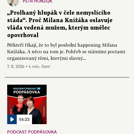
PETR HONZEJK
„Prolhaný hlupák v čele nemyslícího
stáda“. Proč Milana Knížáka oslavuje
vláda vedená mužem, kterým umělec
opovrhoval
Někteří říkají, že to byl poslední happening Milana
Knížáka. A něco na tom je. Pohřeb se státními poctami
organizovaný těmi, kterými slavný...
7. 8. 2026 ▪ 4 min. čtení
55:23
PODCAST PODPÁSOVKA