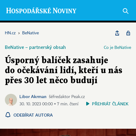
HN.cz
›
BeNative
BeNative – partnerský obsah
Co je BeNative
Úsporný balíček zasahuje
do očekávání lidí, kteří u nás
přes 30 let něco budují
Libor Akrman
šéfredaktor Peak.cz
PŘEHRÁT ČLÁNEK
30. 10. 2023 00:00 ▪ 7 min. čtení
ODEBÍRAT AUTORA