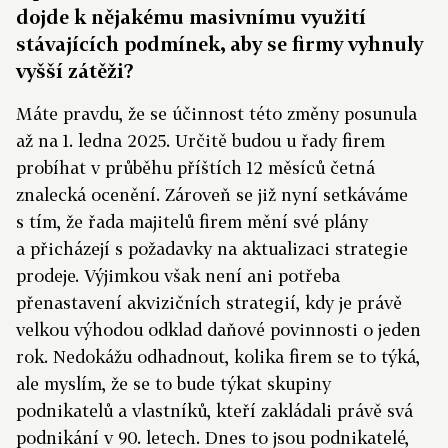
dojde k nějakému masivnímu využití
stávajících podmínek, aby se firmy vyhnuly
vyšší zátěži?
Máte pravdu, že se účinnost této změny posunula
až na 1. ledna 2025. Určitě budou u řady firem
probíhat v průběhu příštích 12 měsíců četná
znalecká ocenění. Zároveň se již nyní setkáváme
s tím, že řada majitelů firem mění své plány
a přicházejí s požadavky na aktualizaci strategie
prodeje. Výjimkou však není ani potřeba
přenastavení akvizičních strategií, kdy je právě
velkou výhodou odklad daňové povinnosti o jeden
rok. Nedokážu odhadnout, kolika firem se to týká,
ale myslím, že se to bude týkat skupiny
podnikatelů a vlastníků, kteří zakládali právě svá
podnikání v 90. letech. Dnes to jsou podnikatelé,