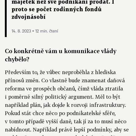
majetek než své podnikání prodat. I
proto se počet rodinných fondů
zdvojnásobí
14. 8. 2023 ▪ 12 min. čtení
Co konkrétně vám u komunikace vlády
chybělo?
Především to, že vůbec neproběhla z hlediska
přínosů změn. Co vlastně bude znamenat daňová
reforma ve prospěch občanů, čímž vláda ztratila
i poměrně silný politický argument. Měl to být
například plán, jak dojde k rozvoji infrastruktury.
Pokud stát chce něco po podnikatelské sféře,
v tomto případě vyšší daně, tak jí za to musí něco
nabídnout. Například právě lepší podmínky, aby se