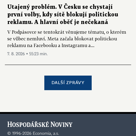
Utajený problém. V Česku se chystají
první volby, kdy sítě blokují politickou
reklamu. A hlavní oběť je nečekaná
V Podpásovce se tentokrát věnujeme tématu, o kterém
se vůbec nemluví. Meta začala blokovat politickou
reklamu na Facebooku a Instagramu a...
7. 8. 2026 ▪ 55:23 min.
DALŠÍ ZPRÁVY
©
1996-2026
Economia, a.s.