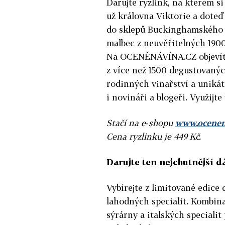
Darujte ryzlink, na kterém s
už královna Viktorie a doteď
do sklepů Buckinghamského p
malbec z neuvěřitelných 1900
Na OCENĚNÁVÍNA.CZ objevíte
z více než 1500 degustovanýc
rodinných vinařství a unikátn
i novináři a blogeři. Využij
Stačí na e‐shopu
www.ocenen
Cena ryzlinku je 449 Kč.
Darujte ten nejchutnější d
Vybírejte z limitované edice
lahodných specialit. Kombina
sýrárny a italských specialit