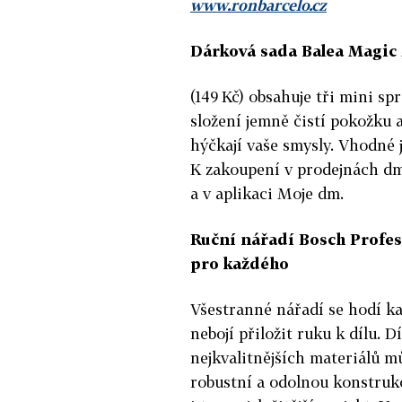
www.ronbarcelo.cz
Dárková sada Balea Magi
(149 Kč) obsahuje tři mini sp
složení jemně čistí pokožku 
hýčkají vaše smysly. Vhodné
K zakoupení v prodejnách dm
a v aplikaci Moje dm.
Ruční nářadí Bosch Profes
pro každého
Všestranné nářadí se hodí k
nebojí přiložit ruku k dílu. D
nejkvalitnějších materiálů m
robustní a odolnou konstrukc