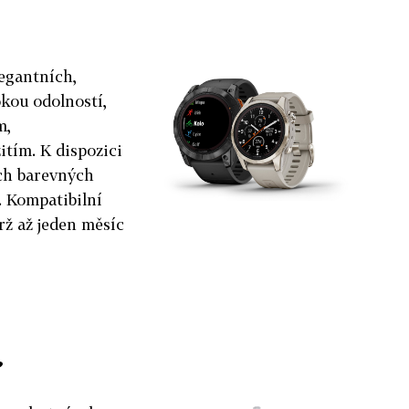
legantních,
kou odolností,
m,
tím. K dispozici
ých barevných
. Kompatibilní
rž až jeden měsíc
?