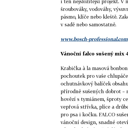
i ten nejsložitější projekt. V 
šroubováky, vodováhy, výsuvn
pásmo, klíče nebo kleště. Zak
v sadě nebo samostatně.
www.bosch-professional.com
Vánoční falco sušený mix 
Krabička à la masová bonbon
pochoutek pro vaše chlupáče
ochutnávkový balíček obsahu
přírodně sušených dobrot – 
hovězí s tymiánem, šproty cel
vepřová střívka, plíce a drůb
pro psa i kočku. FALCO suš
vánoční design, snadné oteví