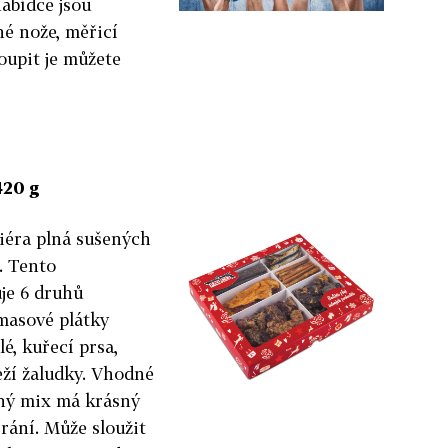
nabídce jsou
é nože, měřicí
oupit je můžete
420 g
iéra plná sušených
. Tento
je 6 druhů
masové plátky
é, kuřecí prsa,
eží žaludky. Vhodné
ený mix má krásný
rání. Může sloužit