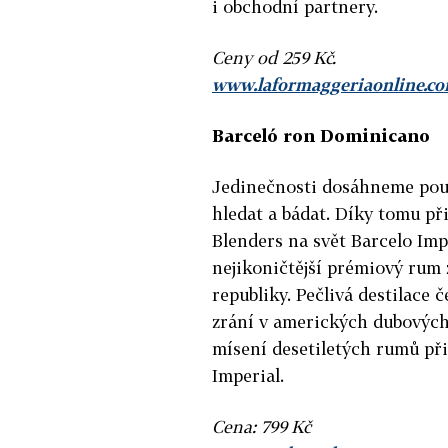
i obchodní partnery.
Ceny od 259 Kč.
www.laformaggeriaonline.c
Barceló ron Dominicano
Jedinečnosti dosáhneme pouz
hledat a bádat. Díky tomu př
Blenders na svět Barcelo Imp
nejikoničtější prémiový rum
republiky. Pečlivá destilace č
zrání v amerických dubových
mísení desetiletých rumů při
Imperial.
Cena: 799 Kč