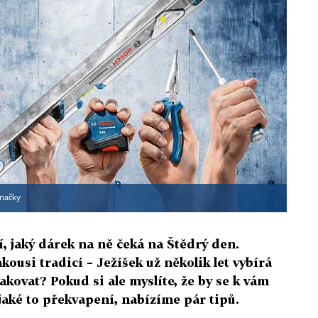
značky
í, jaký dárek na ně čeká na Štědrý den.
akousi tradicí – Ježíšek už několik let vybírá
akovat? Pokud si ale myslíte, že by se k vám
jaké to překvapení, nabízíme pár tipů.