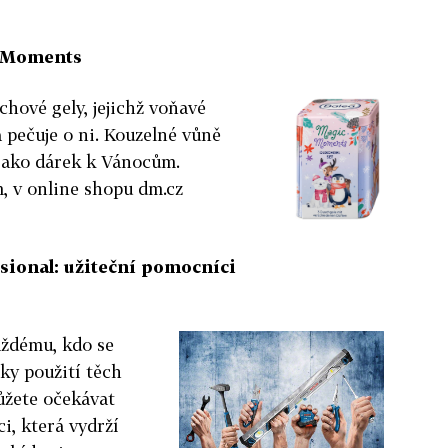
c Moments
rchové gely, jejichž voňavé
a pečuje o ni. Kouzelné vůně
 jako dárek k Vánocům.
, v online shopu dm.cz
sional: užiteční pomocníci
aždému, kdo se
íky použití těch
ůžete očekávat
i, která vydrží