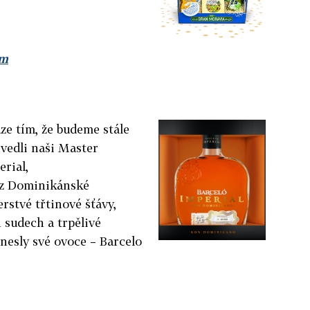
om
e tím, že budeme stále
ivedli naši Master
erial,
 z Dominikánské
erstvé třtinové šťávy,
 sudech a trpělivé
nesly své ovoce – Barcelo