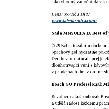
jako vhodný vánoční dárek ne
Cena: 359 Kč s DPH
www.falcokrmiva.com/
Sada Men UEFA IX Best of 
(229 Kč) je ideálním dárkem
Sprchový gel hydratuje pokož
Deodorant natural sprej je c
dlouhotrvající vůní s kávový
v prodejnách dm, v online sh
Bosch GO Professional: Mi
Revoluční akušroubovák Bosc
a udělá radost každému praca