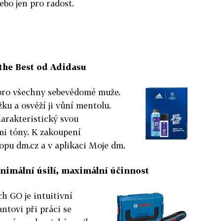
bo jen pro radost.
the Best od Adidasu
 pro všechny sebevědomé muže.
ku a osvěží ji vůní mentolu.
harakteristický svou
mi tóny. K zakoupení
opu dm.cz a v aplikaci Moje dm.
nimální úsilí, maximální účinnost
h GO je intuitivní
ntovi při práci se