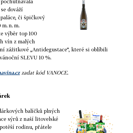
i pochutnávala
 se dováží
aláce, či špičkový
 m. n. m.
 výběr top 100
h vín z malých
í zážitkové „Antidegustace“, které si oblíbili
te vánoční SLEVU 10 %.
avina.cz
zadat kód VANOCE.
árek
 dárkových balíčků plných
ce sýrů z naší litovelské
 potěší rodinu, přátele