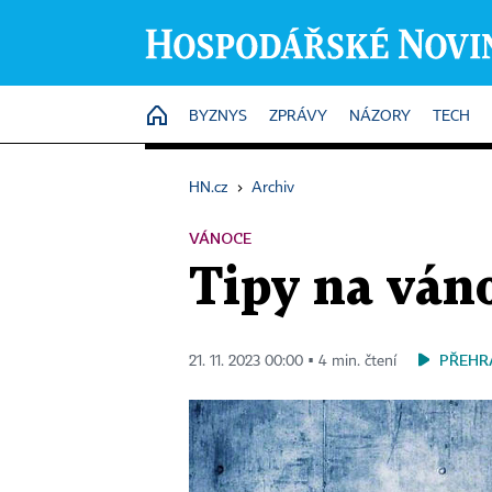
HOME
BYZNYS
ZPRÁVY
NÁZORY
TECH
HN.cz
›
Archiv
VÁNOCE
Tipy na ván
PŘEHR
21. 11. 2023 00:00 ▪ 4 min. čtení