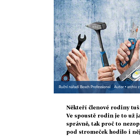
Ruční nářadí Bosch Professional
Autor ▪
archiv 
Někteří členové rodiny tuš
Ve spoustě rodin je to už j
správně, tak proč to nezop
pod stromeček hodilo i ně