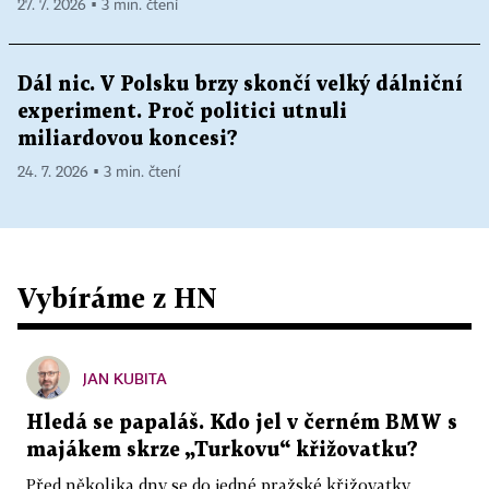
27. 7. 2026 ▪ 3 min. čtení
Dál nic. V Polsku brzy skončí velký dálniční
experiment. Proč politici utnuli
miliardovou koncesi?
24. 7. 2026 ▪ 3 min. čtení
Vybíráme z HN
JAN KUBITA
Hledá se papaláš. Kdo jel v černém BMW s
majákem skrze „Turkovu“ křižovatku?
Před několika dny se do jedné pražské křižovatky