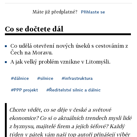
Máte již předplatné?
Přihlaste se
Co se dočtete dál
Co udělá otevření nových úseků s cestováním z
Čech na Moravu.
A jak velký problém vznikne v Litomyšli.
#dálnice
#silnice
#infrastruktura
#PPP projekt
#Ředitelství silnic a dálnic
Chcete vědět, co se děje v české a světové
ekonomice? Co si o aktuálních trendech myslí lidé
z byznysu, majitelé firem a jejich šéfové? Každý
týden v pátek vám naši top autoři přinášejí výběr