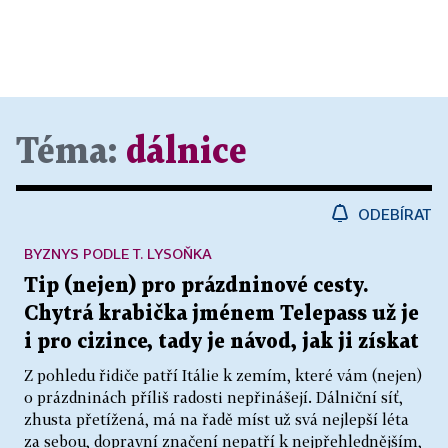
Téma:
dálnice
ODEBÍRAT
BYZNYS PODLE T. LYSOŇKA
Tip (nejen) pro prázdninové cesty.
Chytrá krabička jménem Telepass už je
i pro cizince, tady je návod, jak ji získat
Z pohledu řidiče patří Itálie k zemím, které vám (nejen)
o prázdninách příliš radosti nepřinášejí. Dálniční síť,
zhusta přetížená, má na řadě míst už svá nejlepší léta
za sebou, dopravní značení nepatří k nejpřehlednějším,