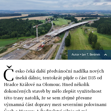
Autor ▪
Jan T. Beránek
Č
esko čeká další předvánoční nadílka nových
úseků dálnic, tentokrát půjde o část D35 od
Hradce Králové na Olomouc. Hned několik
dokončených staveb by mělo zlepšit využitelnost
této trasy natolik, že se sem zřejmě přesune
významná část dopravy mezi severními polovinami