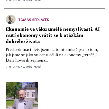
7. 8. 2026 ▪ 4 min. čtení
TOMÁŠ SEDLÁČEK
Ekonomie ve věku umělé nemyslivosti. AI
nutí ekonomy vrátit se k otázkám
dobrého života
Před sedmnácti lety jsem na tomto místě psal o tom,
jak jsme se jako studenti dělili na ekonomy „tvrdé“,
kteří hovořili zejména...
7. 8. 2026 ▪ 4 min. čtení