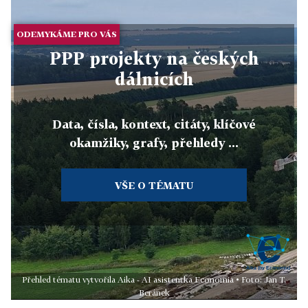
ODEMYKÁME PRO VÁS
PPP projekty na českých
dálnicích
Data, čísla, kontext, citáty, klíčové
okamžiky, grafy, přehledy ...
VŠE O TÉMATU
Přehled tématu vytvořila Aika - AI asistentka Economia • Foto: Jan T.
Beránek