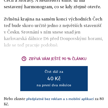
Čech a Moravy. A Ředitelství silnic už má
sestavený harmonogram, co se kdy zřejmě otevře.
Zvlněná krajina na samém konci východních Čech
teď bude skoro určitě jedno z největších stavenišť
v Česku. Srovnání s ním snese snad jen
karlovarská dálnice D6 před Doupovskými horami,
kde se teď pracuje podobně.
ZBÝVÁ VÁM JEŠTĚ 90 % ČLÁNKU
Číst dál za
40 Kč
na první dva měsíce
Nebo zkuste
za 80
předplatné bez reklam a s mobilní aplikací
Kč.