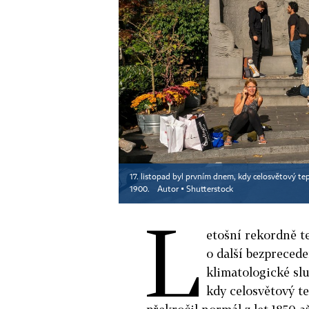
17. listopad byl prvním dnem, kdy celosvětový tep
1900.
Autor ▪
Shutterstock
L
etošní rekordně t
o další bezprecede
klimatologické slu
kdy celosvětový te