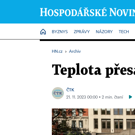
HOME
BYZNYS
ZPRÁVY
NÁZORY
TECH
HN.cz
›
Archiv
Teplota pře
ČTK
21. 11. 2023 00:00 ▪ 2 min. čtení