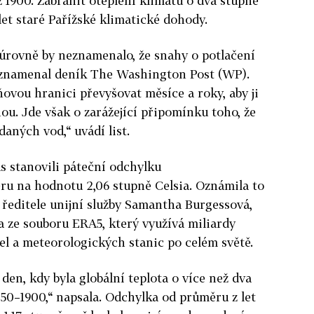
ž 1900. Zabránit oteplení klimatu o dva stupně
let staré Pařížské klimatické dohody.
úrovně by neznamenalo, že snahy o potlačení
oznamenal deník The Washington Post (WP).
ovou hranici převyšovat měsíce a roky, aby ji
ou. Jde však o zarážející připomínku toho, že
aných vod,“ uvádí list.
s stanovili páteční odchylku
ru na hodnotu 2,06 stupně Celsia. Oznámila to
ě ředitele unijní služby Samantha Burgessová,
a ze souboru ERA5, který využívá miliardy
adel a meteorologických stanic po celém světě.
 den, kdy byla globální teplota o více než dva
850–1900,“ napsala. Odchylka od průměru z let