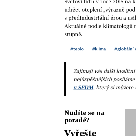
Světoví lídři v roce 2015 na k
udržet oteplení „výrazně pod
s předindustriální érou a usi
Aktuálně podle klimatologů ná
stupně.
#teplo
#klima
#globální 
Zajímají vás další kvalit
nejúspěšnějších posíláme
v SEDM
, který si můžete 
Nudíte se na
poradě?
Vyřešte