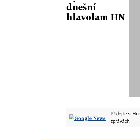
dnešní
hlavolam HN
Přidejte si H
zprávách.