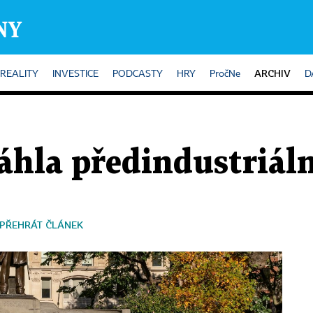
ARCHIV
REALITY
INVESTICE
PODCASTY
HRY
PročNe
D
sáhla předindustriál
PŘEHRÁT ČLÁNEK