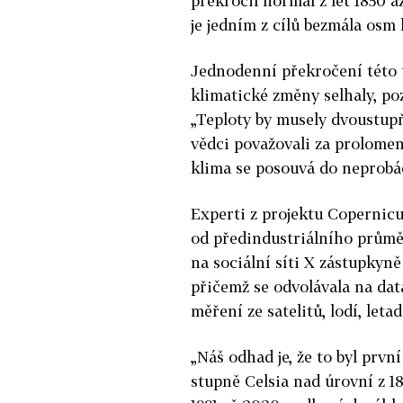
překročil normál z let 1850 a
je jedním z cílů bezmála osm 
Jednodenní překročení této 
klimatické změny selhaly, p
„Teploty by musely dvoustupň
vědci považovali za prolomen
klima se posouvá do neprobád
Experti z projektu Copernicu
od předindustriálního průmě
na sociální síti X zástupkyn
přičemž se odvolávala na dat
měření ze satelitů, lodí, let
„Náš odhad je, že to byl první
stupně Celsia nad úrovní z 1