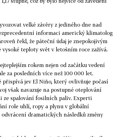
 1,17 stupně, což by bylo nejvíce od zavedení
yvozovat velké závěry z jediného dne nad
bezprecedentní informaci americký klimatolog
roveň řekl, že páteční údaj je znepokojivým
 vysoké teploty svět v letošním roce zažívá.
ejteplejším rokem nejen od začátku vedení
e za posledních více než 100 000 let.
přispívá jev El Niňo, který ovlivňuje počasí
voj však navazuje na postupné oteplování
ze spalování fosilních paliv. Experti
í role uhlí, ropy a plynu v globální
na odvrácení dramatických následků změny