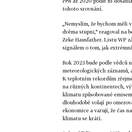
1991 až 2020 podle ní dosáhla
tohoto srovnání.
„Nemyslím, že bychom měli v
dvěma stupni,“ reagoval na 
Zeke Hausfather. Listu WP zá
signálem o tom, jak extrémně
Rok 2023 bude podle vědců n
meteorologických záznamů, al
K teplotním rekordům zřejmě 
na různých kontinentech, vý
klimatu způsobované emisemi 
dlouhodobě volají po omezován
ekonomice a varují, že čas 
klimatu se krátí.