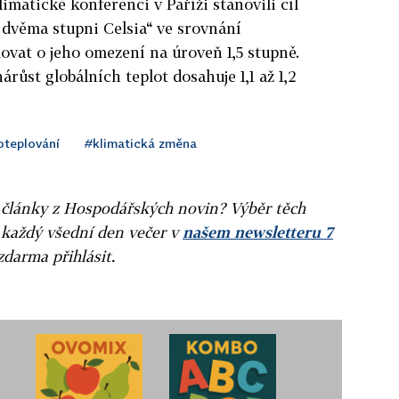
limatické konferenci v Paříži stanovili cíl
 dvěma stupni Celsia“ ve srovnání
lovat o jeho omezení na úroveň 1,5 stupně.
růst globálních teplot dosahuje 1,1 až 1,2
oteplování
#klimatická změna
ní články z Hospodářských novin? Výběr těch
 každý všední den večer v
našem newsletteru 7
zdarma přihlásit.