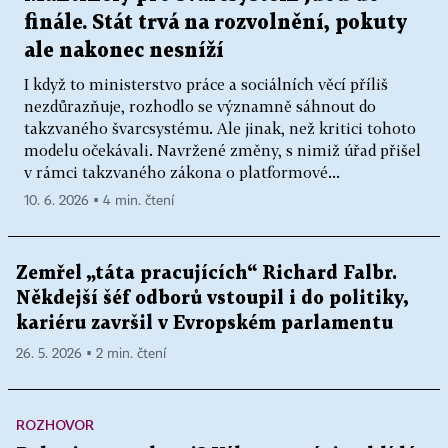
finále. Stát trvá na rozvolnění, pokuty
ale nakonec nesníží
I když to ministerstvo práce a sociálních věcí příliš
nezdůrazňuje, rozhodlo se významně sáhnout do
takzvaného švarcsystému. Ale jinak, než kritici tohoto
modelu očekávali. Navržené změny, s nimiž úřad přišel
v rámci takzvaného zákona o platformové...
10. 6. 2026 ▪ 4 min. čtení
Zemřel „táta pracujících“ Richard Falbr.
Někdejší šéf odborů vstoupil i do politiky,
kariéru završil v Evropském parlamentu
26. 5. 2026 ▪ 2 min. čtení
ROZHOVOR