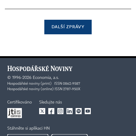
DALŠÍ ZPRÁVY
©
1996-2026
Economia, a.s.
Hospodářské noviny (print) ISSN 0862-9587
Hospodářské noviny (online) ISSN 2787-950X
Certifikováno
Sledujte nás
Stáhněte si aplikaci HN