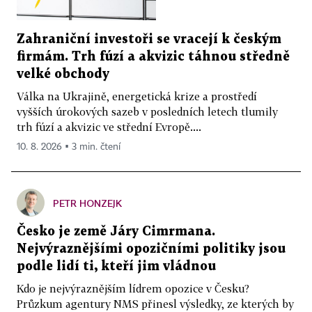
Zahraniční investoři se vracejí k českým
firmám. Trh fúzí a akvizic táhnou středně
velké obchody
Válka na Ukrajině, energetická krize a prostředí
vyšších úrokových sazeb v posledních letech tlumily
trh fúzí a akvizic ve střední Evropě....
10. 8. 2026 ▪ 3 min. čtení
PETR HONZEJK
Česko je země Járy Cimrmana.
Nejvýraznějšími opozičními politiky jsou
podle lidí ti, kteří jim vládnou
Kdo je nejvýraznějším lídrem opozice v Česku?
Průzkum agentury NMS přinesl výsledky, ze kterých by