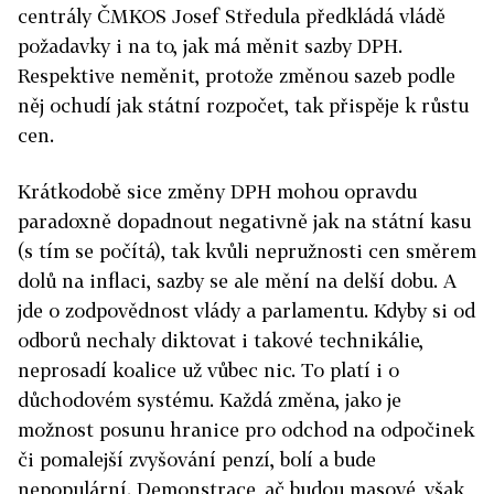
centrály ČMKOS Josef Středula předkládá vládě
požadavky i na to, jak má měnit sazby DPH.
Respektive neměnit, protože změnou sazeb podle
něj ochudí jak státní rozpočet, tak přispěje k růstu
cen.
Krátkodobě sice změny DPH mohou opravdu
paradoxně dopadnout negativně jak na státní kasu
(s tím se počítá), tak kvůli nepružnosti cen směrem
dolů na inflaci, sazby se ale mění na delší dobu. A
jde o zodpovědnost vlády a parlamentu. Kdyby si od
odborů nechaly diktovat i takové technikálie,
neprosadí koalice už vůbec nic. To platí i o
důchodovém systému. Každá změna, jako je
možnost posunu hranice pro odchod na odpočinek
či pomalejší zvyšování penzí, bolí a bude
nepopulární. Demonstrace, ač budou masové, však