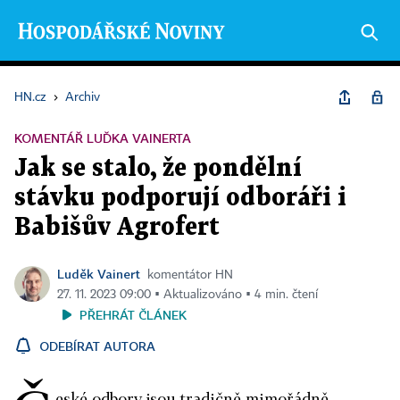
HN.cz
›
Archiv
KOMENTÁŘ LUĎKA VAINERTA
Jak se stalo, že pondělní
stávku podporují odboráři i
Babišův Agrofert
Luděk Vainert
komentátor HN
27. 11. 2023 09:00 ▪ Aktualizováno ▪ 4 min. čtení
PŘEHRÁT ČLÁNEK
ODEBÍRAT AUTORA
eské odbory jsou tradičně mimořádně