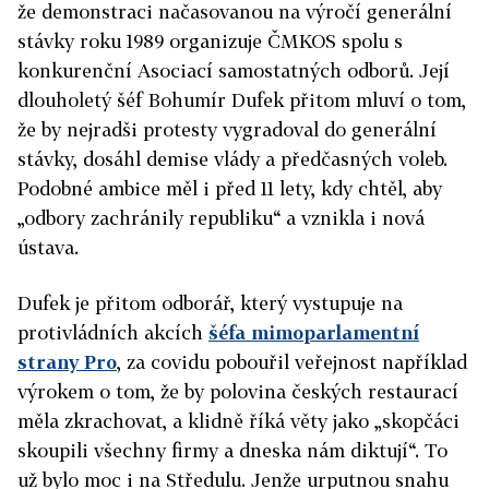
že demonstraci načasovanou na výročí generální
stávky roku 1989 organizuje ČMKOS spolu s
konkurenční Asociací samostatných odborů. Její
dlouholetý šéf Bohumír Dufek přitom mluví o tom,
že by nejradši protesty vygradoval do generální
stávky, dosáhl demise vlády a předčasných voleb.
Podobné ambice měl i před 11 lety, kdy chtěl, aby
„odbory zachránily republiku“ a vznikla i nová
ústava.
Dufek je přitom odborář, který vystupuje na
protivládních akcích
šéfa mimoparlamentní
strany Pro
, za covidu pobouřil veřejnost například
výrokem o tom, že by polovina českých restaurací
měla zkrachovat, a klidně říká věty jako „skopčáci
skoupili všechny firmy a dneska nám diktují“. To
už bylo moc i na Středulu. Jenže urputnou snahu