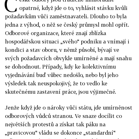
Č
opatrné, když jde o to, vyhlásit stávku kvůli
požadavkům vůči zaměstnavateli. Dlouho to byla
jedna z výhod, o něž se český průmysl mohl opřít.
Odborové organizace, které znají zblízka
hospodářskou situaci „svého“ podniku a vnímají i
kondici a stav oboru, v němž působí, bývají ve
svých požadavcích obvykle umírněné a mají snahu
se dohodnout. Případy, kdy ke kolektivnímu
vyjednávání buď vůbec nedošlo, nebo byl jeho
výsledek tak neuspokojivý, že to vedlo ke
skutečnému zastavení práce, jsou výjimečné.
Jenže když jde o nároky vůči státu, jde umírněnost
odborových vůdců stranou. Ve snaze docílit co
největších protestů a získat tak páku na
„pravicovou“ vládu se dokonce „standardní“