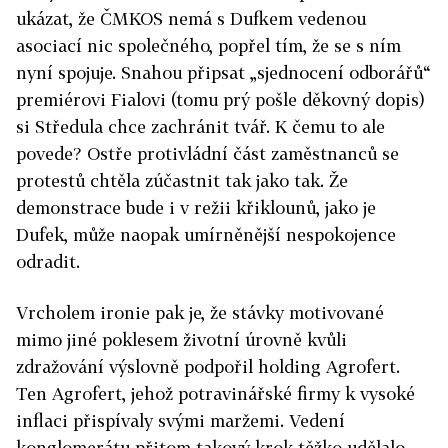
ukázat, že ČMKOS nemá s Dufkem vedenou
asociací nic společného, popřel tím, že se s ním
nyní spojuje. Snahou připsat „sjednocení odborářů“
premiérovi Fialovi (tomu prý pošle děkovný dopis)
si Středula chce zachránit tvář. K čemu to ale
povede? Ostře protivládní část zaměstnanců se
protestů chtěla zúčastnit tak jako tak. Že
demonstrace bude i v režii křiklounů, jako je
Dufek, může naopak umírněnější nespokojence
odradit.
Vrcholem ironie pak je, že stávky motivované
mimo jiné poklesem životní úrovně kvůli
zdražování výslovně podpořil holding Agrofert.
Ten Agrofert, jehož potravinářské firmy k vysoké
inflaci přispívaly svými maržemi. Vedení
konglomerátu přitom takový krok těžko udělalo