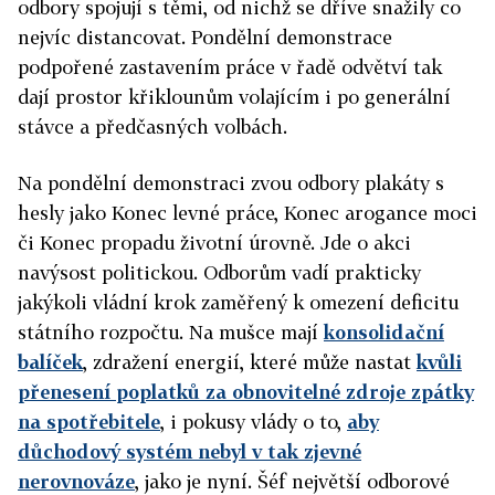
odbory spojují s těmi, od nichž se dříve snažily co
nejvíc distancovat. Pondělní demonstrace
podpořené zastavením práce v řadě odvětví tak
dají prostor křiklounům volajícím i po generální
stávce a předčasných volbách.
Na pondělní demonstraci zvou odbory plakáty s
hesly jako Konec levné práce, Konec arogance moci
či Konec propadu životní úrovně. Jde o akci
navýsost politickou. Odborům vadí prakticky
jakýkoli vládní krok zaměřený k omezení deficitu
státního rozpočtu. Na mušce mají
konsolidační
balíček
, zdražení energií, které může nastat
kvůli
přenesení poplatků za obnovitelné zdroje zpátky
na spotřebitele
, i pokusy vlády o to,
aby
důchodový systém nebyl v tak zjevné
nerovnováze
, jako je nyní. Šéf největší odborové