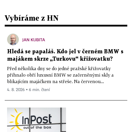
Vybíráme z HN
JAN KUBITA
Hledá se papaláš. Kdo jel v černém BMW s
majákem skrze „Turkovu“ křižovatku?
Před několika dny se do jedné pražské křižovatky
přihnalo obří luxusní BMW se začerněnými skly a
blikajícím majáčkem na střeše. Na červenou...
4. 8. 2026 ▪ 6 min. čtení