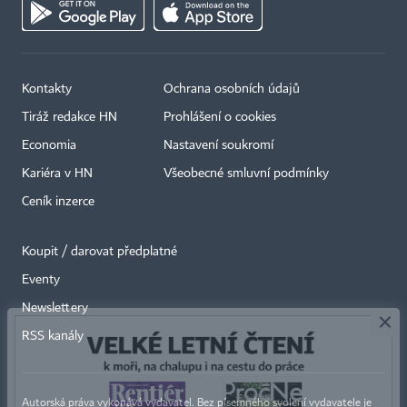
Kontakty
Ochrana osobních údajů
Tiráž redakce HN
Prohlášení o cookies
Economia
Nastavení soukromí
Kariéra v HN
Všeobecné smluvní podmínky
Ceník inzerce
Koupit / darovat předplatné
Eventy
×
Newslettery
RSS kanály
Autorská práva vykonává vydavatel. Bez písemného svolení vydavatele je