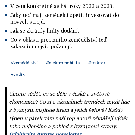
V čem konkrétně se liší roky 2022 a 2023.
Jaký teď mají zemědělci apetit investovat do
nových strojů.
Jak se zkrátily lhůty dodání.
Co v oblasti precizního zemědělství teď
zákazníci nejvíc požadují.
#zemědělství
#elektromobilita
#traktor
#vodík
Chcete vědět, co se děje v české a světové
ekonomice? Co si o aktuálních trendech myslí lidé
z byznysu, majitelé firem a jejich šéfové? Každý
týden v pátek vám naši top autoři přinášejí výběr
toho nejlepšího a pohled z byznysové strany.
Odebírejte Byznys newsletter.