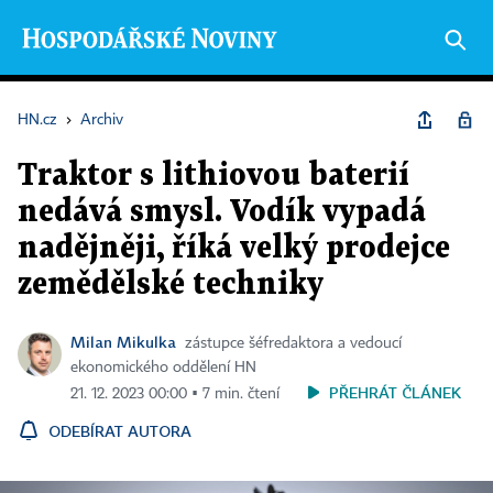
HN.cz
›
Archiv
Traktor s lithiovou baterií
nedává smysl. Vodík vypadá
nadějněji, říká velký prodejce
zemědělské techniky
Milan Mikulka
zástupce šéfredaktora a vedoucí
ekonomického oddělení HN
PŘEHRÁT ČLÁNEK
21. 12. 2023 00:00 ▪ 7 min. čtení
ODEBÍRAT AUTORA