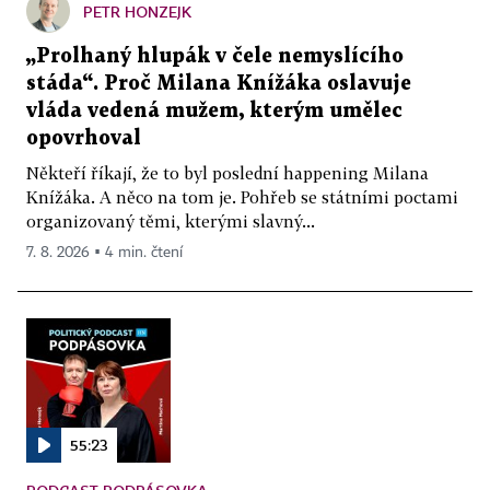
PETR HONZEJK
„Prolhaný hlupák v čele nemyslícího
stáda“. Proč Milana Knížáka oslavuje
vláda vedená mužem, kterým umělec
opovrhoval
Někteří říkají, že to byl poslední happening Milana
Knížáka. A něco na tom je. Pohřeb se státními poctami
organizovaný těmi, kterými slavný...
7. 8. 2026 ▪ 4 min. čtení
55:23