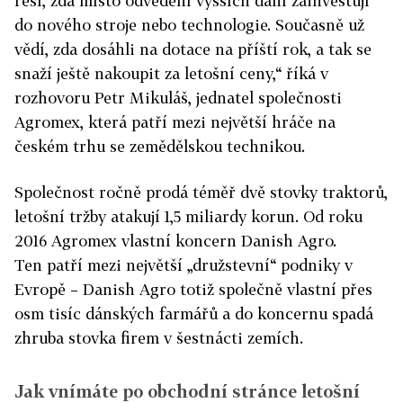
řeší, zda místo odvedení vyšších daní zainvestují
do nového stroje nebo technologie. Současně už
vědí, zda dosáhli na dotace na příští rok, a tak se
snaží ještě nakoupit za letošní ceny,“ říká v
rozhovoru Petr Mikuláš, jednatel společnosti
Agromex, která patří mezi největší hráče na
českém trhu se zemědělskou technikou.
Společnost ročně prodá téměř dvě stovky traktorů,
letošní tržby atakují 1,5 miliardy korun. Od roku
2016 Agromex
vlastní koncern Danish Agro.
Ten patří mezi největší „družstevní“ podniky v
Evropě – Danish Agro totiž společně vlastní přes
osm tisíc dánských farmářů a do koncernu spadá
zhruba stovka firem v šestnácti zemích.
Jak vnímáte po obchodní stránce letošní