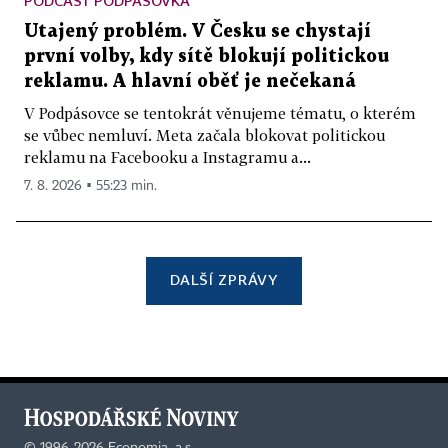
PODCAST PODPÁSOVKA
Utajený problém. V Česku se chystají
první volby, kdy sítě blokují politickou
reklamu. A hlavní oběť je nečekaná
V Podpásovce se tentokrát věnujeme tématu, o kterém
se vůbec nemluví. Meta začala blokovat politickou
reklamu na Facebooku a Instagramu a...
7. 8. 2026 ▪ 55:23 min.
DALŠÍ ZPRÁVY
©
1996-2026
Economia, a.s.