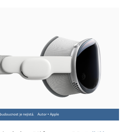
 budoucnost je nejistá.
Autor ▪
Apple