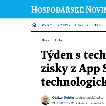
HOME
BYZNYS
ZPRÁVY
NÁZORY
TECH
HN.cz
›
Archiv
Týden s tec
zisky z App 
technologic
Otakar Schön
technologický editor
21. 1. 2024 17:04 ▪ Aktualizováno ▪ 5 