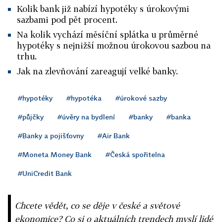
Kolik bank již nabízí hypotéky s úrokovými
sazbami pod pět procent.
Na kolik vychází měsíční splátka u průměrné
hypotéky s nejnižší možnou úrokovou sazbou na
trhu.
Jak na zlevňování zareagují velké banky.
#hypotéky
#hypotéka
#úrokové sazby
#půjčky
#úvěry na bydlení
#banky
#banka
#Banky a pojišťovny
#Air Bank
#Moneta Money Bank
#Česká spořitelna
#UniCredit Bank
Chcete vědět, co se děje v české a světové
ekonomice? Co si o aktuálních trendech myslí lidé