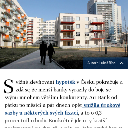
Autor ▪
Lukáš Bíba
S
vižné zlevňování
hypoték
v Česku pokračuje a
zdá se, že menší banky vyrazily do boje se
svými mnohem většími konkurenty. Air Bank od
pátku po měsíci a pár dnech opět
snížila úrokové
sazby u některých svých fixací
, a to o 0,3
procentního bodu. Konkrétně jde o ty kratší