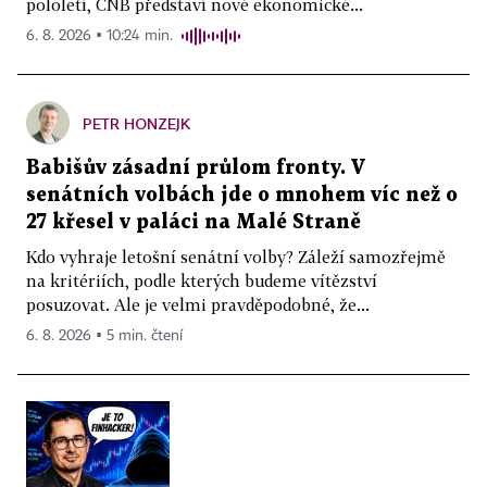
pololetí, ČNB představí nové ekonomické...
6. 8. 2026 ▪ 10:24 min.
PETR HONZEJK
Babišův zásadní průlom fronty. V
senátních volbách jde o mnohem víc než o
27 křesel v paláci na Malé Straně
Kdo vyhraje letošní senátní volby? Záleží samozřejmě
na kritériích, podle kterých budeme vítězství
posuzovat. Ale je velmi pravděpodobné, že...
6. 8. 2026 ▪ 5 min. čtení