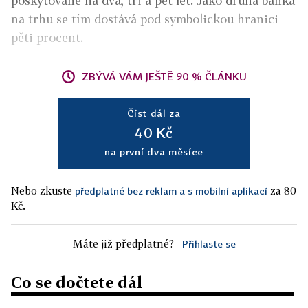
poskytované na dva, tři a pět let. Jako druhá banka
na trhu se tím dostává pod symbolickou hranici
pěti procent.
ZBÝVÁ VÁM JEŠTĚ 90 % ČLÁNKU
Číst dál za
40 Kč
na první dva měsíce
Nebo zkuste
za 80
předplatné bez reklam a s mobilní aplikací
Kč.
Máte již předplatné?
Přihlaste se
Co se dočtete dál