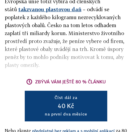
Evropská unie totiž vybírá od členských
států
takzvanou plastovou daň
– odvádí se
poplatek z každého kilogramu nezrecyklovaných
plastových obalů. Česko na tom letos odhadem
zaplatí tři miliardy korun. Ministerstvo životního
prostředí proto zvažuje, že peníze vybere od firem,
které plastové obaly uvádějí na trh. Kromě úspory
peněz by to mohlo podniky motivovat k tomu, aby
plasty omezily.
ZBÝVÁ VÁM JEŠTĚ 80 % ČLÁNKU
Číst dál za
40 Kč
na první dva měsíce
Nebo zkuste
za 80
předplatné bez reklam a s mobilní aplikací