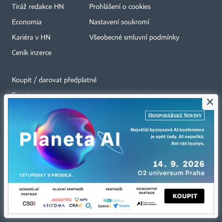
Tiráž redakce HN
Prohlášení o cookies
Economia
Nastavení soukromí
Kariéra v HN
Všeobecné smluvní podmínky
Ceník inzerce
Koupit / darovat předplatné
Eventy
×
Newslettery
RSS kanály
Autorská práva vykonává vydavatel. Bez písemného svolení vydavatele je
zakázáno jakékoli užití částí nebo celku díla, zejména rozmnožování a šíření
jakýmkoli způsobem, mechanickým nebo elektronickým, v českém nebo
jiném jazyce. Bez souhlasu vydavatele je zakázáno též rozmnožování
obsahu pro účely automatizované analýzy textů nebo dat
podle ustanovení § 39c autorského zákona.