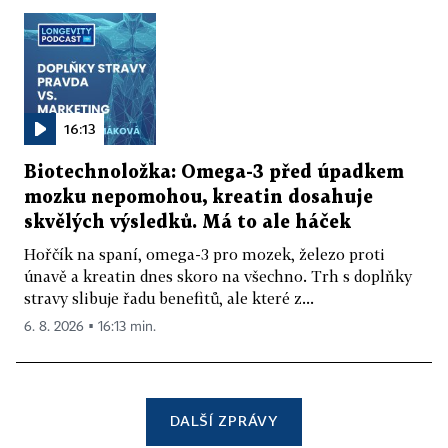
16:13
Biotechnoložka: Omega-3 před úpadkem
mozku nepomohou, kreatin dosahuje
skvělých výsledků. Má to ale háček
Hořčík na spaní, omega-3 pro mozek, železo proti
únavě a kreatin dnes skoro na všechno. Trh s doplňky
stravy slibuje řadu benefitů, ale které z...
6. 8. 2026 ▪ 16:13 min.
DALŠÍ ZPRÁVY