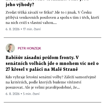
jeho výhody?
Zvedat těžká závaží ve fitku? Jde to i jinak. V Česku
přibývá venkovních posiloven a spolu s tím i těch, kteří
na nich cvičí s vlastní vahou....
6. 8. 2026 ▪ 17 min. čtení
PETR HONZEJK
Babišův zásadní průlom fronty. V
senátních volbách jde o mnohem víc než o
27 křesel v paláci na Malé Straně
Kdo vyhraje letošní senátní volby? Záleží samozřejmě
na kritériích, podle kterých budeme vítězství
posuzovat. Ale je velmi pravděpodobné, že...
6. 8. 2026 ▪ 5 min. čtení