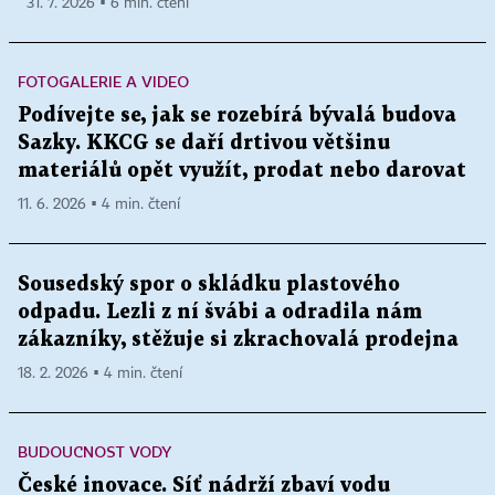
31. 7. 2026 ▪ 6 min. čtení
FOTOGALERIE A VIDEO
Podívejte se, jak se rozebírá bývalá budova
Sazky. KKCG se daří drtivou většinu
materiálů opět využít, prodat nebo darovat
11. 6. 2026 ▪ 4 min. čtení
Sousedský spor o skládku plastového
odpadu. Lezli z ní švábi a odradila nám
zákazníky, stěžuje si zkrachovalá prodejna
18. 2. 2026 ▪ 4 min. čtení
BUDOUCNOST VODY
České inovace. Síť nádrží zbaví vodu