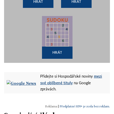
HRÁT
HRÁT
HRÁT
mezi
Přidejte si Hospodářské noviny
své oblíbené tituly
na Google
zprávách.
|
Předplatné HN+ je zcela bez reklam.